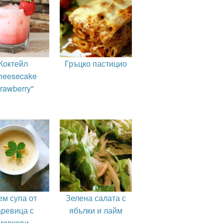
Коктейл
Гръцко пастицио
heesecake
rawberry"
ем супа от
Зелена салата с
аревица с
ябълки и лайм
моркови