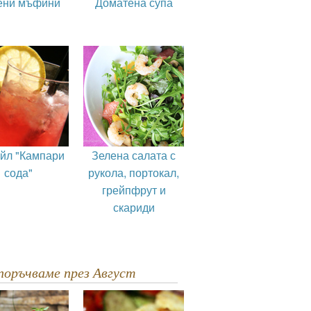
ени мъфини
Доматена супа
ейл "Кампари
Зелена салата с
сода"
рукола, портокал,
грейпфрут и
скариди
епоръчваме през Август