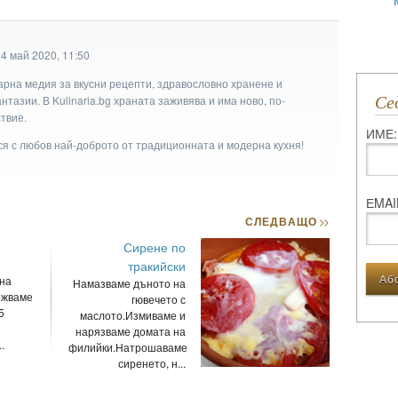
4 май 2020, 11:50
арна медия за вкусни рецепти, здравословно хранене и
С
тазии. В Kulinaria.bg храната заживява и има ново, по-
твие.
ИМЕ:
ася с любов най-доброто от традиционната и модерна кухня!
ЕMAI
СЛЕДВАЩО
>>
Сирене по
тракийски
 на
Намазваме дъното на
ржваме
гювечето с
5
маслото.Измиваме и
нарязваме домата на
.
филийки.Натрошаваме
сиренето, н...