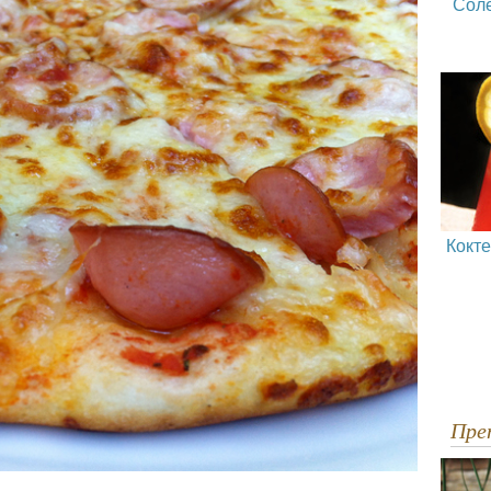
Сол
Кокт
Пр