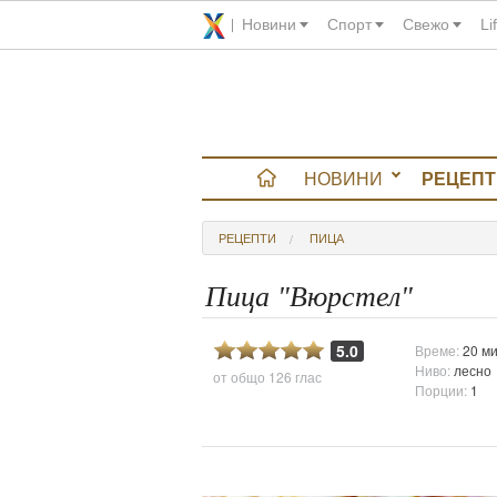
Новини
Спорт
Свежо
Li
НОВИНИ
РЕЦЕПТ
вюта
РЕЦЕПТИ
ПИЦА
итно
Пица "Вюрстел"
 градина
5.0
Време:
20 ми
Ниво:
лесно
от общо
126 глас
и Chefs
Порции:
1