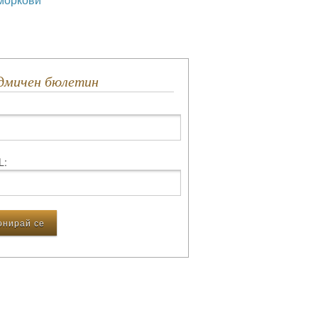
едмичен бюлетин
L: