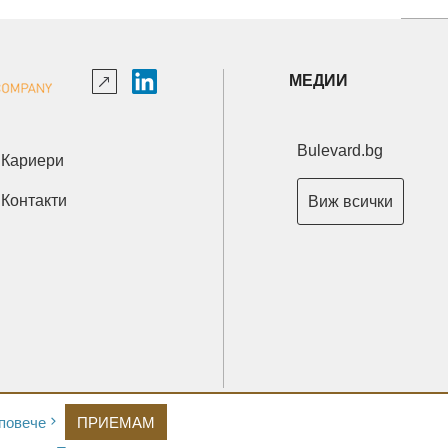
МЕДИИ
Bulevard.bg
Кариери
Контакти
Виж всички
Copyright © 2026 Ксениум ООД. Всички права запазени.
повече
ПРИЕМАМ
Developed by
XeniumCompany.com