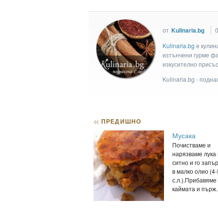
от
Kulinaria.bg
0
Kulinaria.bg
e кулин
изтънчени гурме фан
изкусително присъс
Kulinaria.bg - подн
<<
ПРЕДИШНО
Мусака
Почистваме и
нарязваме лука
ситно и го запъ
в малко олио (4-
с.л.).Прибавяме
каймата и пърж..