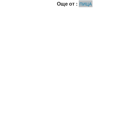
Още от :
ПИЦА