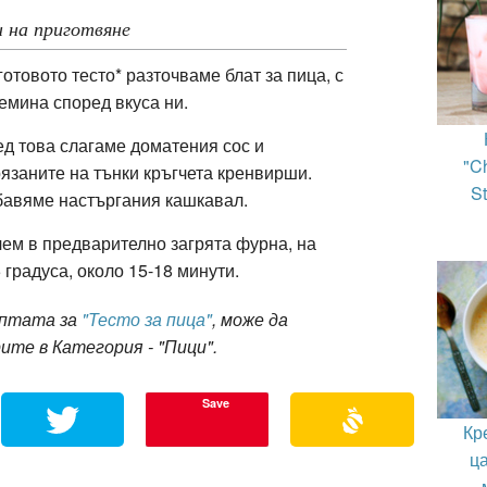
 на приготвяне
готовото тесто* разточваме блат за пица, с
емина според вкуса ни.
д това слагаме доматения сос и
"C
язаните на тънки кръгчета кренвирши.
St
авяме настъргания кашкавал.
ем в предварително загрята фурна, на
 градуса, около 15-18 минути.
ептата за
"Тесто за пица"
, може да
ите в Категория - "Пици".
Save
Кр
ц