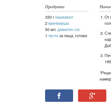
Продукти
Начин
320 г
кашкавал
От 
ация
2
кренвирша
гол
50 мл.
доматен сос
Сле
1
тесто
за пица, готово
нар
Доб
Печ
185
*Рец
намер