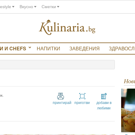
festyle
Вкусно
Сметки
И И CHEFS
НАПИТКИ
ЗАВЕДЕНИЯ
ЗДРАВОС
Но
н.
принтирай
приготви
добави в
любими