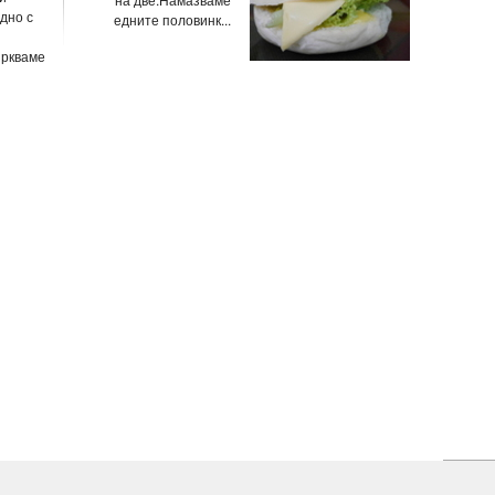
дно с
едните половинк...
ъркваме