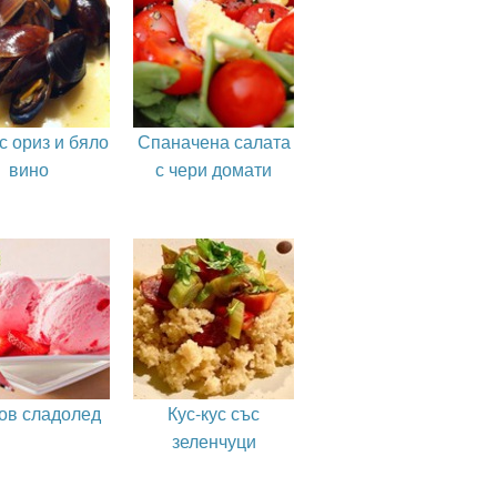
с ориз и бяло
Спаначена салата
вино
с чери домати
ов сладолед
Кус-кус със
зеленчуци