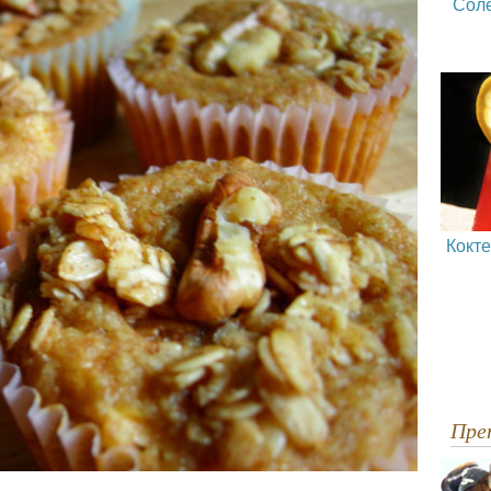
Сол
Кокт
Пр