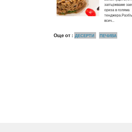
запържваме зае
ориза в голяма
тенджера.Разб
всич...
Още от :
ДЕСЕРТИ
ПЕЧИВА