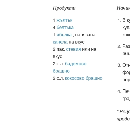
Продукти
Начин
1
жълтък
В к
ация
4
белтъка
куп
1
ябълка
, нарязана
кок
канела
на вкус
Раз
2 пак.
стевия
или на
ябъ
вкус
2 с.л.
бадемово
Отн
брашно
фор
2 с.л.
кокосово брашно
пор
Печ
гра
* Рец
пред