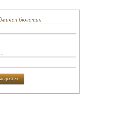
едмичен бюлетин
L: