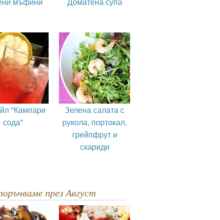
ени мъфини
Доматена супа
ейл "Кампари
Зелена салата с
сода"
рукола, портокал,
грейпфрут и
скариди
епоръчваме през Август