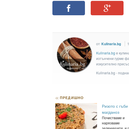
от
Kulinaria.bg
Kulinaria.bg
e кулин
изтънчени гурме фан
изкусително присъс
Kulinaria.bg - подн
<<
ПРЕДИШНО
Ризото с гъби
магданоз
Почистваме и
нарязваме
зеленчуците, и г