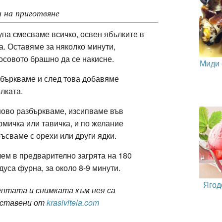
 на приготвяне
упа смесваме всичко, освен ябълките в
а. Оставяме за няколко минути,
осовото брашно да се накисне.
Миди 
бъркваме и след това добавяме
лката.
ово разбъркваме, и
зсипваме във
мичка или тавичка, и по желание
ъсваме с орехи или други ядки.
ем в предварително загрята на 180
дуса фурна, за около 8-9 минути.
Ягод
ептата и снимката към нея са
оставени от
krasivitela.com