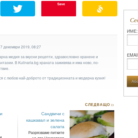
Save
С
ИМЕ:
17 декември 2019, 08:27
ЕMAI
арна медия за вкусни рецепти, здравословно хранене и
тазии. В Kulinaria.bg храната заживява и има ново, по-
твие.
ася с любов най-доброто от традиционната и модерна кухня!
СЛЕДВАЩО
>>
 и
Сандвичи с
кашкавал и зелена
салата
Разрязваме питките
и
на две.Намазваме