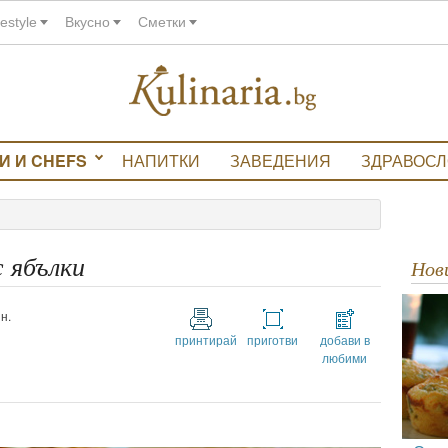
festyle
Вкусно
Сметки
И И CHEFS
НАПИТКИ
ЗАВЕДЕНИЯ
ЗДРАВОС
 ябълки
Но
н.
принтирай
приготви
добави в
любими