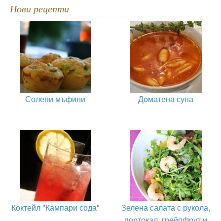
Нови рецепти
Солени мъфини
Доматена супа
Коктейл "Кампари сода"
Зелена салата с рукола,
портокал, грейпфрут и