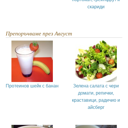
скариди
Препоръчваме през Август
Протеинов шейк с банан
Зелена салата с чери
домати, репички,
краставици, радичио и
айсберг