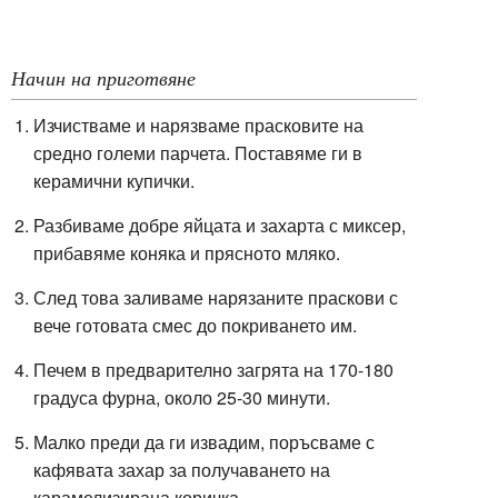
Начин на приготвяне
Изчистваме и нарязваме прасковите на
средно големи парчета. Поставяме ги в
керамични купички.
Разбиваме добре яйцата и захарта с миксер,
прибавяме коняка и прясното мляко.
След това заливаме нарязаните праскови с
вече готовата смес до покриването им.
Печем в предварително загрята на
170-180
градуса
фурна, около 25-30 минути.
Малко преди да ги извадим, поръсваме с
кафявата захар за получаването на
карамелизирана коричка.