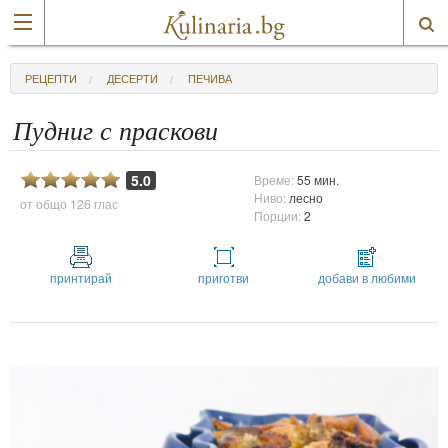
РЕЦЕПТИ
ДЕСЕРТИ
ПЕЧИВА
Пудниг с праскови
5.0
Време:
55 мин.
Ниво:
лесно
от общо
126 глас
Порции:
2
принтирай
приготви
добави в любими