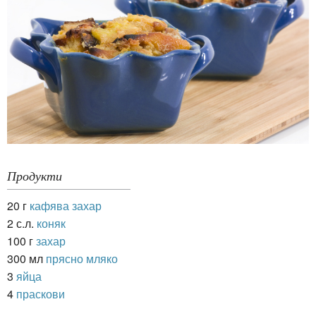
Продукти
20 г
кафява захар
2 с.л.
коняк
100 г
захар
300 мл
прясно мляко
3
яйца
4
праскови