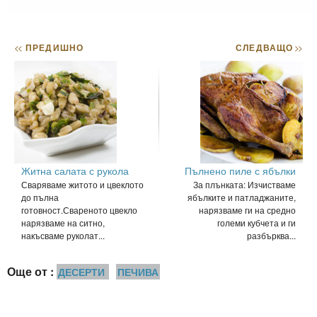
<<
ПРЕДИШНО
СЛЕДВАЩО
>>
Житна салата с рукола
Пълнено пиле с ябълки
Сваряваме житото и цвеклото
За плънката: Изчистваме
до пълна
ябълките и патладжаните,
готовност.Свареното цвекло
нарязваме ги на средно
нарязваме на ситно,
големи кубчета и ги
накъсваме руколат...
разбърква...
Още от :
ДЕСЕРТИ
ПЕЧИВА