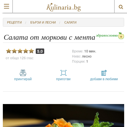
РЕЦЕПТИ
БЪРЗИ И ЛЕСНИ
САЛАТИ
здравословно
Салата от моркови с мента
5.0
Време:
10 мин.
Ниво:
лесно
от общо
126 глас
Порции:
1
принтирай
приготви
добави в любими