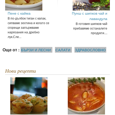
Пене с кайма
Пунш с шипков чай и
В по-дълбок тиган с капак,
лавандула
сипваме зехтина и когато се
В готовия шипков чай
сгорещи запържваме
прибавяме останалите
нарязания на дребно
продукти....
лук.Сле...
Още от :
БЪРЗИ И ЛЕСНИ
САЛАТИ
ЗДРАВОСЛОВНО
Нови рецепти