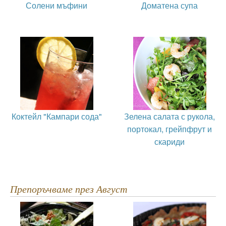
Солени мъфини
Доматена супа
Коктейл "Кампари сода"
Зелена салата с рукола,
портокал, грейпфрут и
скариди
Препоръчваме през Август