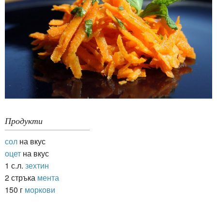
Продукти
сол
на вкус
оцет
на вкус
1 с.л.
зехтин
2 стръка
мента
150 г
моркови