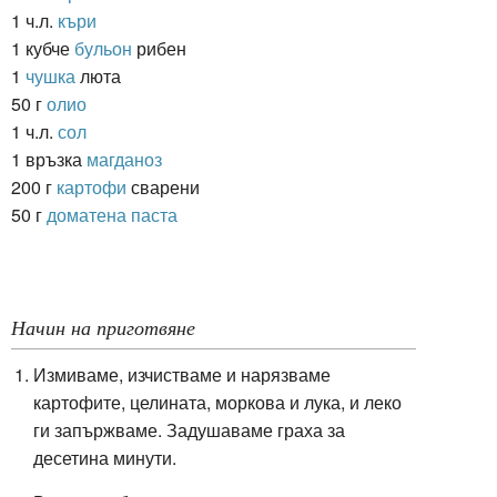
1 ч.л.
къри
1 кубче
бульон
рибен
1
чушка
люта
50 г
олио
1 ч.л.
сол
1 връзка
магданоз
200 г
картофи
сварени
50 г
доматена паста
Начин на приготвяне
Измиваме, изчистваме и нарязваме
картофите, целината, моркова и лука, и леко
ги запържваме.
Задушаваме граха за
десетина минути.