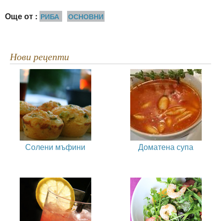
Още от :
РИБА
ОСНОВНИ
Нови рецепти
Солени мъфини
Доматена супа