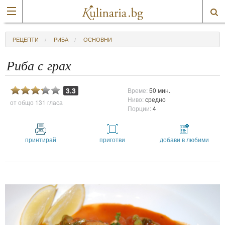
РЕЦЕПТИ
РИБА
ОСНОВНИ
Риба с грах
3.3
Време:
50 мин.
Ниво:
средно
от общо
131 гласа
Порции:
4
принтирай
приготви
добави в любими