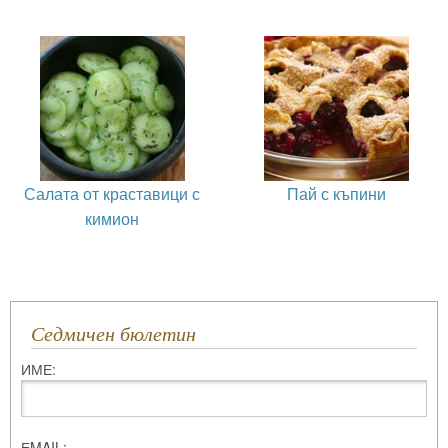
Салата от краставици с
Пай с къпини
кимион
Седмичен бюлетин
ИМЕ:
ЕMAIL: