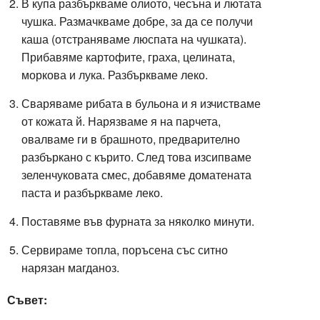
В купа разбъркваме олиото, чесъна и лютата
чушка. Размачкваме добре, за да се получи
каша (отстраняваме люспата на чушката).
Прибавяме картофите, граха, целината,
моркова и лука. Разбъркваме леко.
Сваряваме рибата в бульона и я изчистваме
от кожата й. Нарязваме я на парчета,
овалваме ги в брашното, предварително
разбъркано с кърито. След това изсипваме
зеленчуковата смес, добавяме доматената
паста и разбъркваме леко.
Поставяме във фурната за няколко минути.
Сервираме топла, поръсена със ситно
нарязан магданоз.
Съвет: