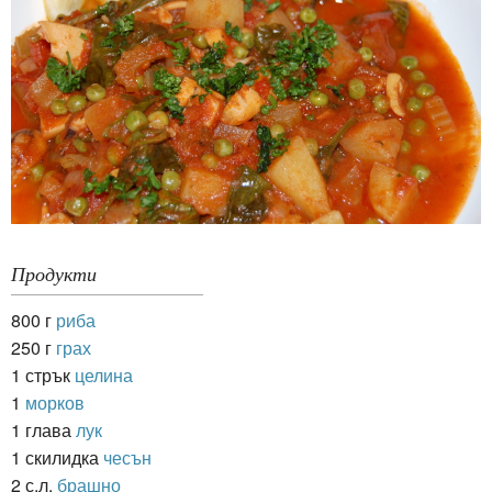
Продукти
800 г
риба
250 г
грах
1 стрък
целина
1
морков
1 глава
лук
1 скилидка
чесън
2 с.л.
брашно