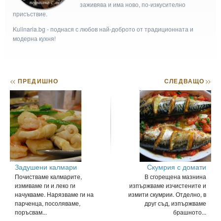
заживява и има ново, по-изкусително
присъствие.
Kulinaria.bg - поднася с любов най-доброто от традиционната и
модерна кухня!
<<
ПРЕДИШНО
СЛЕДВАЩО
>>
Задушени калмари
Скумрия с домати
Почистваме калмарите,
В сгорещена мазнина
измиваме ги и леко ги
изпържваме изчистените и
начукваме. Нарязваме ги на
измити скумрии. Отделно, в
парченца, посоляваме,
друг съд, изпържваме
поръсвам...
брашното...