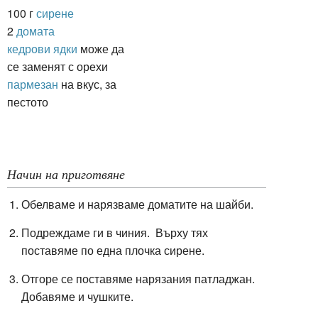
100 г
сирене
2
домата
кедрови ядки
може да
се заменят с орехи
пармезан
на вкус, за
пестото
Начин на приготвяне
Обелваме и нарязваме доматите на шайби.
Подреждаме ги в чиния. Върху тях
поставяме по една плочка сирене.
Отгоре се поставяме нарязания патладжан.
Добавяме и чушките.