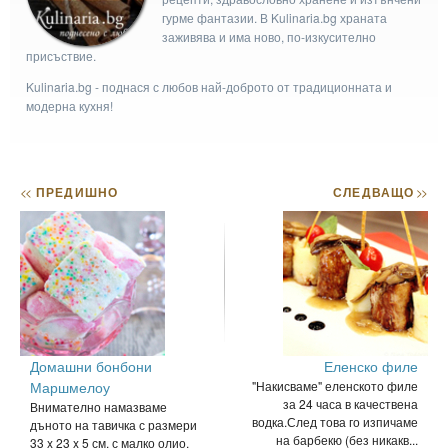
гурме фантазии. В Kulinaria.bg храната
заживява и има ново, по-изкусително
присъствие.
Kulinaria.bg - поднася с любов най-доброто от традиционната и
модерна кухня!
<<
ПРЕДИШНО
СЛЕДВАЩО
>>
Домашни бонбони
Еленско филе
Маршмелоу
"Накисваме" еленското филе
за 24 часа в качествена
Внимателно намазваме
водка.След това го изпичаме
дъното на тавичка с размери
на барбекю (без никакв...
33 x 23 x 5 см. с малко олио.