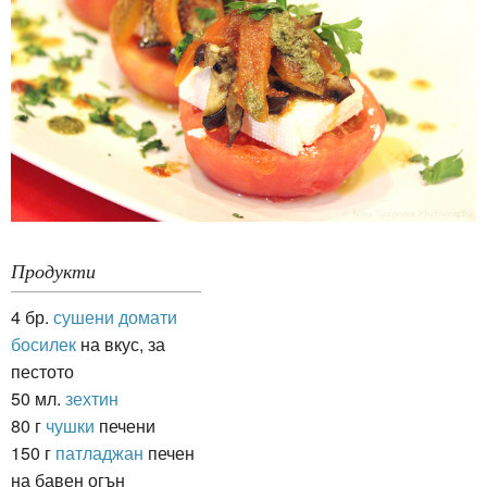
Продукти
4 бр.
сушени домати
босилек
на вкус, за
пестото
50 мл.
зехтин
80 г
чушки
печени
150 г
патладжан
печен
на бавен огън