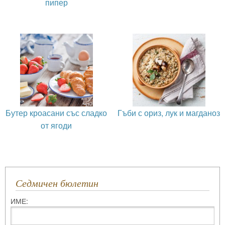
пипер
Бутер кроасани със сладко
Гъби с ориз, лук и магданоз
от ягоди
Седмичен бюлетин
ИМЕ: