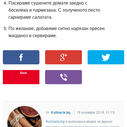
Пасираме сушените домати заедно с
босилека и пармезана. С полученото песто
гарнираме салатата.
По желание, добавяме ситно нарязан пресен
магданоз и сервираме.
Save
от
Kulinaria.bg
19 ноември 2018, 11:13
Kulinaria.bg
e кулинарна медия за вкусни
рецепти, здравословно хранене и изтънчени