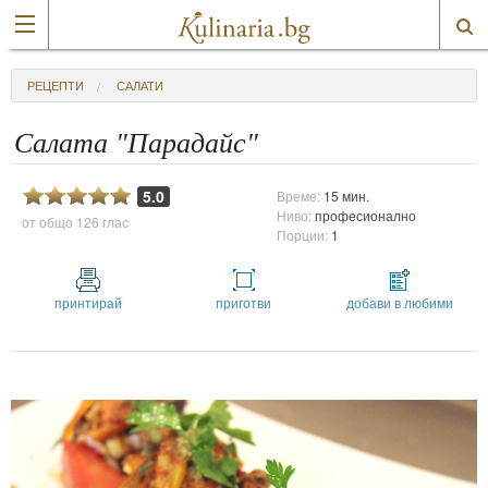
РЕЦЕПТИ
САЛАТИ
Салата "Парадайс"
5.0
Време:
15 мин.
Ниво:
професионално
от общо
126 глас
Порции:
1
принтирай
приготви
добави в любими