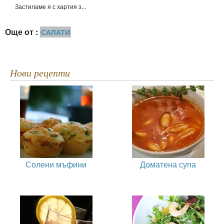
Застиламе я с хартия з...
Още от :
САЛАТИ
Нови рецепти
Солени мъфини
Доматена супа