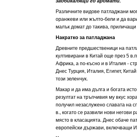
заобикалящи го аромати.
Различните видове патладжани мога
оранжеви или жълто-бели и да вари
ация
малък домат до такива, приличащи 
Накратко за патладжана
Древните предшественици на патла
култивирани в Китай още през 5 в.
Африка, а по-късно и в Италия - ст
Днес Турция, Италия, Египет, Кит
този зеленчук.
Макар и да има дълга и богата ист
резултат на тръпчивия му вкус хор
получил незаслужено славата на сп
в., когато се развили нови негови 
място в класацията. Днес обаче па
европейски държави, включващи Ит