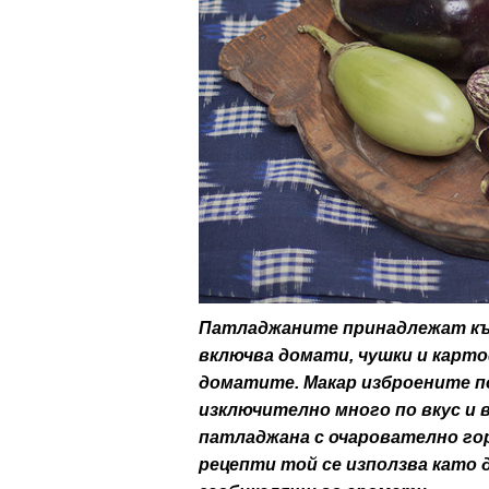
ти
зона
кти
ици
е рецепти
и рецепта
Патладжаните принадлежат къ
включва домати, чушки и карто
ия
доматите. Макар изброените по
ловно
изключително много по вкус и 
патладжана с очарователно гор
ти
рецепти той се използва като 