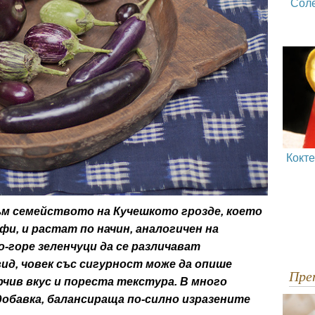
Сол
Кокт
м семейството на Кучешкото грозде, което
фи, и растат по начин, аналогичен на
-горе зеленчуци да се различават
вид, човек със сигурност може да опише
Пр
чив вкус и пореста текстура. В много
добавка, балансираща по-силно изразените