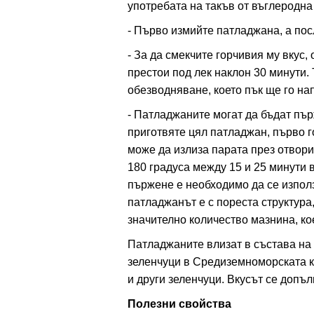
употребата на такъв от въглеродн
- Първо измийте патладжана, а пос
- За да смекчите горчивия му вкус,
престои под лек наклон 30 минути.
обезводняване, което пък ще го н
- Патладжаните могат да бъдат пър
приготвяте цял патладжан, първо го
може да излиза парата през отворит
180 градуса между 15 и 25 минути 
пържене е необходимо да се изпол
патладжанът е с пореста структура
значително количество мазнина, ко
Патладжаните влизат в състава на 
зеленчуци в Средиземноморската ку
и други зеленчуци. Вкусът се допъл
Полезни свойства