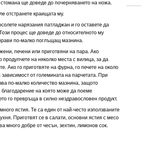
а стомана ще доведе до почерняването на ножа.
ле отстранете краищата му.
 осолете нарязания патладжан и го оставете да
 Този процес ще доведе до относителното му
аправи по-малко поглъщащ мазнина.
жени, печени или приготвяни на пара. Ако
 продупчете на няколко места с вилица, за да
е. Ако го приготвяте на фурна, го печете на около
в зависимост от големината на парчетата. При
зва по-малко количество мазнина, защото
, благодарение на която може да поеме
ето го превръща в силно нездравословен продукт.
много ястия. Те са един от най-често използваните
хня. Приготвят се в салати, основни ястия с месо
ва много добре от чесън, зехтин, лимонов сок.