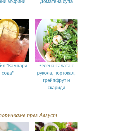
ени мъфини
Доматена супа
ейл "Кампари
Зелена салата с
сода"
рукола, портокал,
грейпфрут и
скариди
епоръчваме през Август