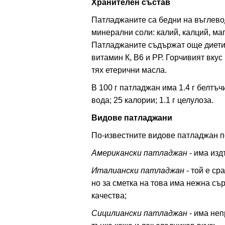
Хранителен състав
Патладжаните са бедни на въглево
минерални соли: калий, калций, ма
Патладжаните съдържат още диетич
витамин К, В6 и РР. Горчивият вку
тях етерични масла.
В 100 г патладжан има 1.4 г белтъчи
вода; 25 калории; 1.1 г целулоза.
Видове патладжани
По-известните видове патладжан по
Американски патладжан
- има изд
Италиански патладжан
- той е ср
но за сметка на това има нежна съ
качества;
Сицилиански патладжан
- има неп