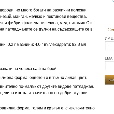
дороди, но много богати на различни полезни
гнезий, манган, желязо и пектинови вещества.
ни фибри, фолиева киселина, мед, витамин С и
С
с на патладжаните се дължи на съдържащите се в
ИМЕ:
ни; 0.2 г мазнини; 4.0 г въглехидрати; 92.8 мл
ЕMAI
знати на човека са 5 на брой.
ължена форма, оцветен е в тъмно лилав цвят;
авнително по-малък от другите видове патладжан,
рцевина и кожа и значително по-добри вкусови
равилна форма, голям и кръгъл е, с изключително