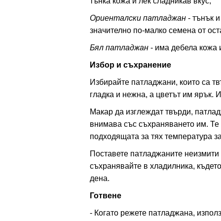
тънка кожа и лек сладникав вкус;
Ориенталски патладжан
- тънък и
значително по-малко семена от ост
Бял патладжан
- има дебела кожа 
Избор и съхранение
Избирайте патладжани, които са тв
гладка и нежна, а цветът им ярък. 
Макар да изглеждат твърди, патлад
внимава със съхраняването им. Те с
подходящата за тях температура за
Поставете патладжаните неизмити 
съхранявайте в хладилника, където
дена.
Готвене
- Когато режете патладжана, изпол