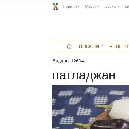
Новини
Спорт
Свежо
Li
НОВИНИ
РЕЦЕПТ
Видяно:
12604
вюта
патладжан
итно
 градина
и Chefs