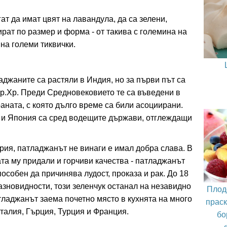
т да имат цвят на лавандула, да са зелени,
рат по размер и форма - от такива с големина на
на големи тиквички.
джаните са растяли в Индия, но за първи път са
пр.Хр. Преди Средновековието те са въведени в
раната, с която дълго време са били асоциирани.
ай и Япония са сред водещите държави, отглеждащи
ория, патладжанът не винаги е имал добра слава. В
ата му придали и горчиви качества - патладжанът
особен да причинява лудост, проказа и рак. До 18
разновидности, този зеленчук останал на незавидно
Плод
тладжанът заема почетно място в кухнята на много
праск
алия, Гърция, Турция и Франция.
бо