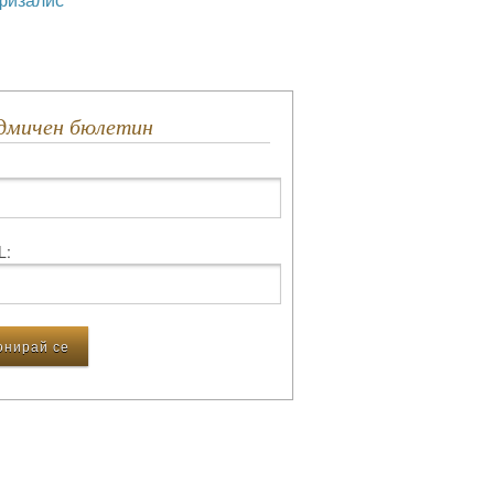
едмичен бюлетин
L: