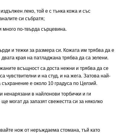
 издължен леко, той е с тънка кожа и със
аналите си събратя;
и много по-твърда сърцевина.
ърди и тежки за размера си. Кожата им трябва да е
И двата края на патладжана трябва да са зелени.
жаните всъщност са доста нежни и трябва да се
а чувствителни и на студ, и на жега. Затова най-
 съхранение е около 10 градуса по Целзий.
и ненарязани в найлонови торбички и ги
 ще могат да запазят свежестта си за няколко
звайте нож от неръждаема стомана, тъй като