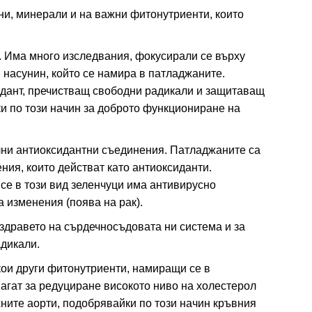
ни, минерали и на важни фитонутриенти, които
. Има много изследвания, фокусирали се върху
 насунин, който се намира в патладжаните.
дант, пречистващ свободни радикали и защитаващ
и по този начин за доброто функциониране на
лни антиоксидантни съединения. Патладжаните са
ния, които действат като антиоксиданти.
се в този вид зеленчуци има антивирусно
а изменения (поява на рак).
здравето на сърдечносъдовата ни система и за
адикали.
кои други фитонутриенти, намиращи се в
агат за редуциране високото ниво на холестерол
ехните аорти, подобрявайки по този начин кръвния