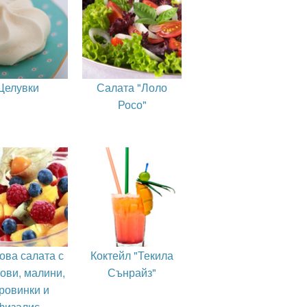
Целувки
Салата "Лоло
Росо"
ова салата с
Коктейл "Текила
ови, малини,
Сънрайз"
ровинки и
физалис