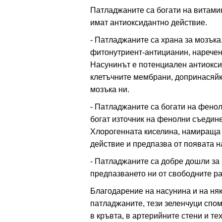
Патладжаните са богати на витами
имат антиоксидантно действие.
- Патладжаните са храна за мозъка
фитонутриент-антицианин, наречен
Насунинът е потенциален антиокси
клетъчните мембрани, допринасяйк
мозъка ни.
- Патладжаните са богати на фено
богат източник на фенолни съедине
Хлорогенната киселина, намираща 
действие и предпазва от появата н
- Патладжаните са добре дошли за 
предпазването ни от свободните р
Благодарение на насунина и на ня
патладжаните, тези зеленчуци спом
в кръвта, в артерийните стени и т