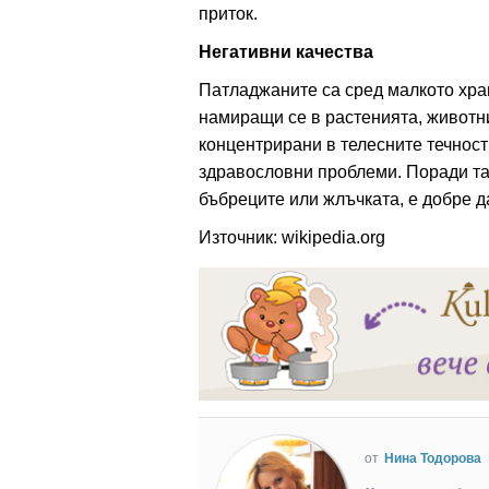
приток.
Негативни качества
Патладжаните са сред малкото хра
намиращи се в растенията, животни
концентрирани в телесните течности
здравословни проблеми. Поради та
бъбреците или жлъчката, е добре д
Източник: wikipedia.org
от
Нина Тодорова