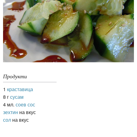
Продукти
1
краставица
8 г
сусам
4 мл.
соев сос
зехтин
на вкус
сол
на вкус