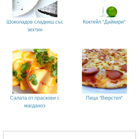
Шоколадов сладкиш със
Коктейл "Дайкири"
зехтин
Салата от праскови с
Пица "Вюрстел"
магданоз