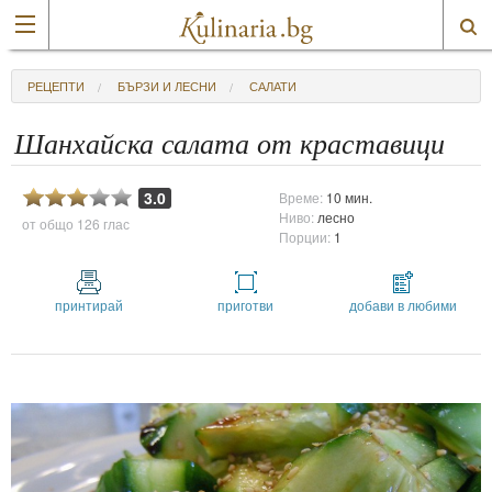
РЕЦЕПТИ
БЪРЗИ И ЛЕСНИ
САЛАТИ
Шанхайска салата от краставици
3.0
Време:
10 мин.
Ниво:
лесно
от общо
126 глас
Порции:
1
принтирай
приготви
добави в любими