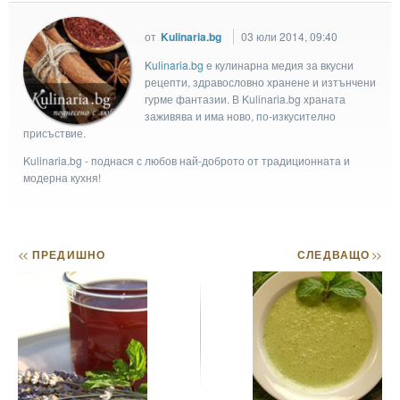
от
Kulinaria.bg
03 юли 2014, 09:40
Kulinaria.bg
e кулинарна медия за вкусни
рецепти, здравословно хранене и изтънчени
гурме фантазии. В Kulinaria.bg храната
заживява и има ново, по-изкусително
присъствие.
Kulinaria.bg - поднася с любов най-доброто от традиционната и
модерна кухня!
<<
ПРЕДИШНО
СЛЕДВАЩО
>>