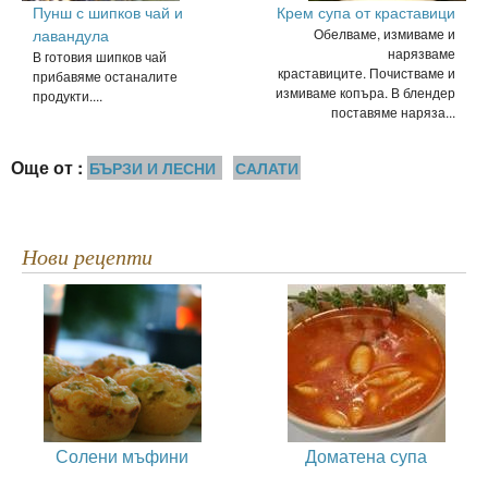
Пунш с шипков чай и
Крем супа от краставици
лавандула
Обелваме, измиваме и
нарязваме
В готовия шипков чай
краставиците. Почистваме и
прибавяме останалите
измиваме копъра. В блендер
продукти....
поставяме наряза...
Още от :
БЪРЗИ И ЛЕСНИ
САЛАТИ
Нови рецепти
Солени мъфини
Доматена супа