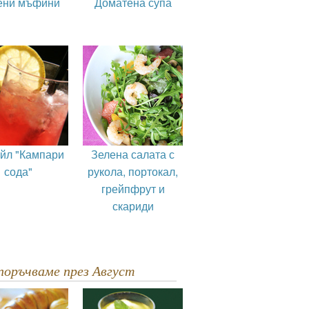
ени мъфини
Доматена супа
ейл "Кампари
Зелена салата с
сода"
рукола, портокал,
грейпфрут и
скариди
епоръчваме през Август