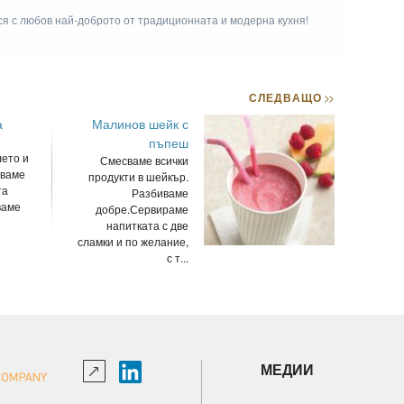
ася с любов най-доброто от традиционната и модерна кухня!
СЛЕДВАЩО
>>
а
Малинов шейк с
пъпеш
лето и
Смесваме всички
зваме
продукти в шейкър.
та
Разбиваме
ваме
добре.Сервираме
напитката с две
сламки и по желание,
с т...
МЕДИИ