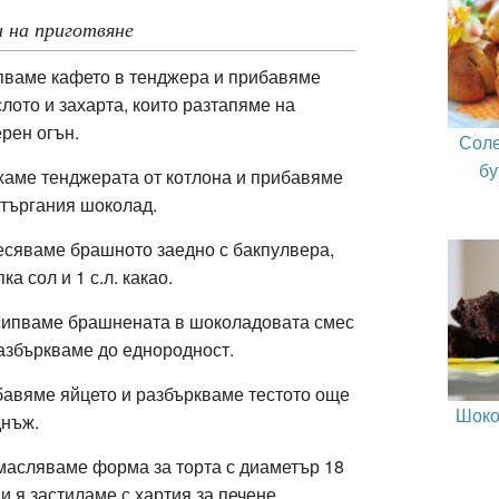
 на приготвяне
ваме кафето в тенджера и прибавяме
лото и захарта, които разтапяме на
рен огън.
Соле
бу
аме тенджерата от котлона и прибавяме
търгания шоколад.
сяваме брашното заедно с бакпулвера,
ка сол и 1 с.л. какао.
ипваме брашнената в шоколадовата смес
азбъркваме до еднородност.
авяме яйцето и разбъркваме тестото още
Шоко
днъж.
асляваме форма за торта с диаметър 18
 и я застиламе с хартия за печене.