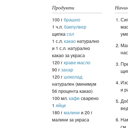
Продукти
Начин
100 г
брашно
Сип
ация
1 ч.л.
бакпулвер
мас
щипка
сол
уме
1 с.л.
какао
натурално
Мах
и 1 с.л. натурално
нас
какао за украса
120 г
краве масло
Пре
90 г
захар
щип
120 г
шоколад
Изс
натурален (минимум
и р
56 процента какао)
100 мл.
кафе
сварено
Доб
1
яйце
ве
180 г
малини
и 20 г
малини за украса
Нам
см.