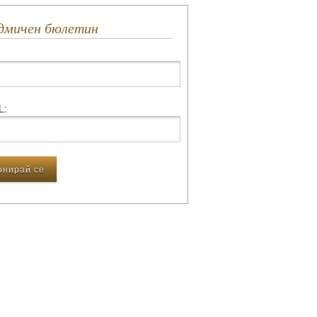
едмичен бюлетин
L: