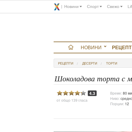
Новини
Спорт
Свежо
Li
НОВИНИ
РЕЦЕПТ
вюта
РЕЦЕПТИ
ДЕСЕРТИ
ТОРТИ
итно
Шоколадова торта с м
 градина
4.3
Време:
80 ми
Ниво:
средн
от общо
139 гласа
и Chefs
Порции:
12