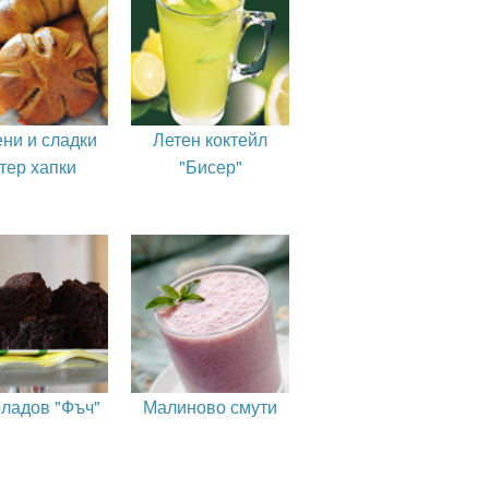
ни и сладки
Летен коктейл
тер хапки
"Бисер"
ладов "Фъч"
Малиново смути