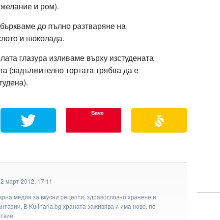
 желание и ром).
бъркваме до пълно разтваряне на
лото и шоколада.
лата глазура изливаме върху изстудената
та (задължително тортата трябва да е
тудена).
Save
2 март 2012, 17:11
арна медия за вкусни рецепти, здравословно хранене и
тазии. В Kulinaria.bg храната заживява и има ново, по-
твие.