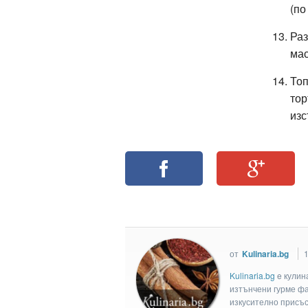
(по
Раз
мас
Топ
тор
изс
от
Kulinaria.bg
1
Kulinaria.bg
e кулин
изтънчени гурме фан
изкусително присъс