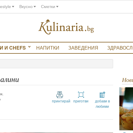
festyle
Вкусно
Сметки
И И CHEFS
НАПИТКИ
ЗАВЕДЕНИЯ
ЗДРАВОС
алини
Но
н.
о
принтирай
приготви
добави в
любими