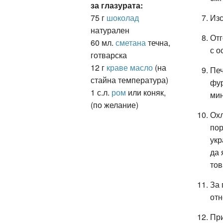
за глазурата:
75 г
шоколад
Изс
натурален
Отг
60 мл.
сметана
течна,
с о
готварска
12 г
краве масло
(на
Печ
стайна температура)
фур
1 с.л.
ром
или коняк,
мин
(по желание)
Охл
пор
укр
да 
тов
За 
отн
При