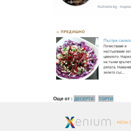
Kulinaria.bg - подн
<<
ПРЕДИШНО
Пъстра салат
Почистваме и
настъргваме зе
цвеклото. Наря
на тънки кръгче
ряпата. Намачк
зелето със...
Още от :
ДЕСЕРТИ
ТОРТИ