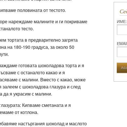
ипваме половината от тестото.
С
оре нареждаме малините и ги покриваме
ИМЕ:
станалото тесто.
ем тортата в предварително загрята
ЕMAI
на на 180-190 градуса, за около 50
ути.
аждаме готовата шоколадова торта и я
ъсваме с останалото какао и я
асяваме с малини. Вместо с какао, може
я залеем с шоколадова глазура и след
а да я украсим с малини.
глазурата: Кипваме сметаната и я
емаме от котлона.
бавяме настъргания шоколад и маслото