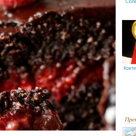
Сол
Кокт
Пр