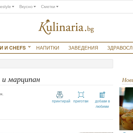
festyle
Вкусно
Сметки
И И CHEFS
НАПИТКИ
ЗАВЕДЕНИЯ
ЗДРАВОС
 и марципан
Но
н.
принтирай
приготви
добави в
любими