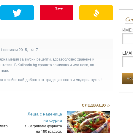
Save
С
ИМЕ:
21 ноември 2015, 14:17
ЕMAI
арна медия за вкусни рецепти, здравословно хранене и
тазии. В Kulinaria.bg храната заживява и има ново, по-
твие.
ася с любов най-доброто от традиционната и модерна кухня!
СЛЕДВАЩО
>>
Леща с наденица
на фурна
елето
1. Загряваме фурната
на 180 градуса,