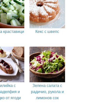
а краставици
Кекс с швепс
илийка с
Зелена салата с
аделфия и
радичио, рукола и
ко от ягоди
лимонов сок