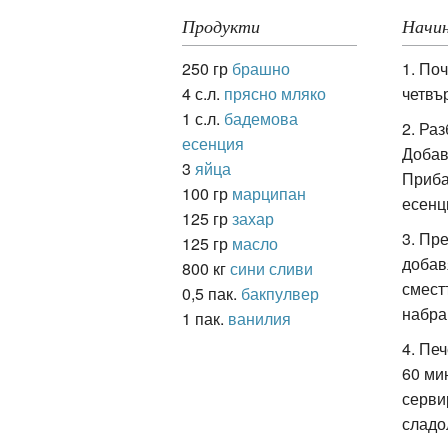
Продукти
Начин
250 гр
брашно
1. По
ация
4 с.л.
прясно мляко
четвъ
1 с.л.
бадемова
2. Ра
есенция
Добав
3
яйца
Приба
100 гр
марципан
есенц
125 гр
захар
3. Пр
125 гр
масло
добав
800 кг
сини сливи
смест
0,5 пак.
бакпулвер
набра
1 пак.
ванилия
4. Пе
60 ми
серви
сладо