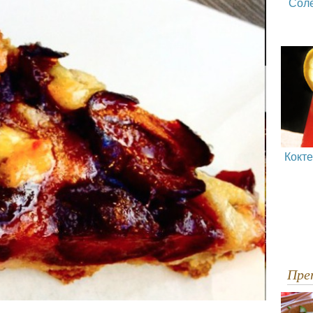
Сол
Кокт
Пр