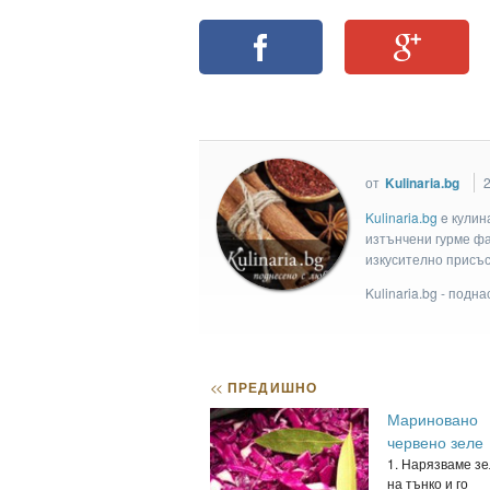
от
Kulinaria.bg
Kulinaria.bg
e кулин
изтънчени гурме фан
изкусително присъс
Kulinaria.bg - подн
<<
ПРЕДИШНО
Мариновано
червено зеле
1. Нарязваме з
на тънко и го