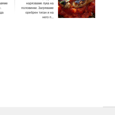
авяме
нарязваме лука на
.
половинки. Загряваме
 да
оребрен тиган и на
него п...