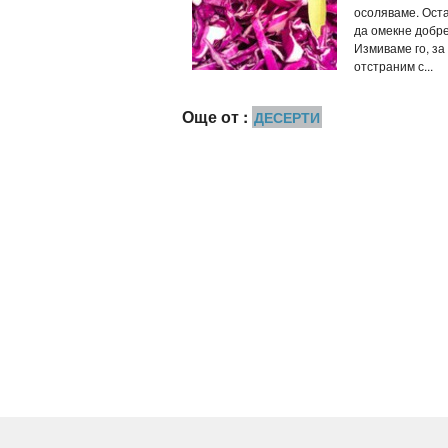
осоляваме. Ост
да омекне добре
Измиваме го, за
отстраним с...
Още от :
ДЕСЕРТИ