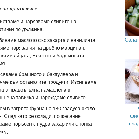
 на приготвяне
чистваме и нарязваме сливите на
ртинки по дължина.
Салат
збиваме маслото със захарта и ванилията.
яме нарязания на дребно марципан.
вяме яйцата, млякото и бадемовата
ия.
есяваме брашното и бакпулвера и
яме към останалите продукти. Изсипваме
та в правоъгълна намаслена и
шнена тавичка и нареждаме сливите.
Ф
чем в загрята фурна на 180 градуса около
фил
н. След като се охлади, по желание
слад
раме поръсен с пудра захар или с топка
лед.