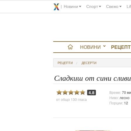
Новини
Спорт
Свежо
Li
НОВИНИ
РЕЦЕПТ
вюта
РЕЦЕПТИ
ДЕСЕРТИ
итно
Сладкиш от сини сливи
 градина
4.8
Време:
70 ми
Ниво:
лесно
от общо
130 гласа
и Chefs
Порции:
12