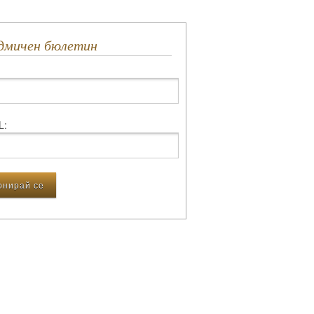
едмичен бюлетин
L: