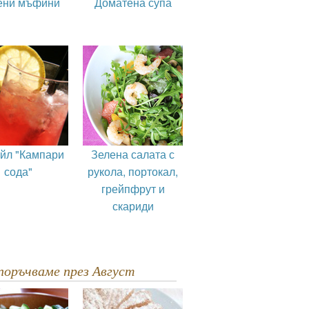
ени мъфини
Доматена супа
ейл "Кампари
Зелена салата с
сода"
рукола, портокал,
грейпфрут и
скариди
епоръчваме през Август