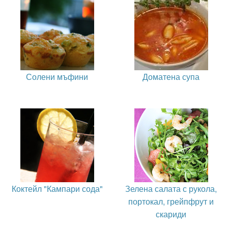
Солени мъфини
Доматена супа
Коктейл "Кампари сода"
Зелена салата с рукола,
портокал, грейпфрут и
скариди