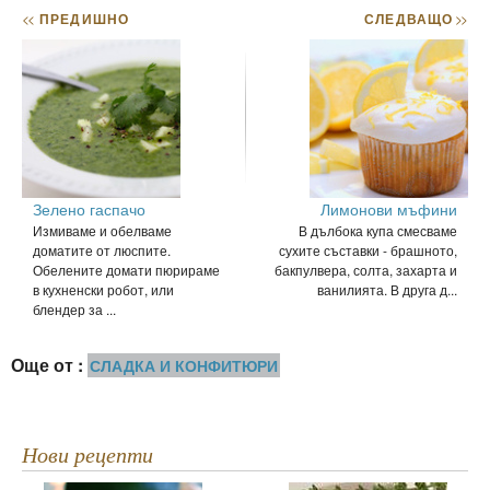
<<
ПРЕДИШНО
СЛЕДВАЩО
>>
Зелено гаспачо
Лимонови мъфини
Измиваме и обелваме
В дълбока купа смесваме
доматите от люспите.
сухите съставки - брашното,
Обелените домати пюрираме
бакпулвера, солта, захарта и
в кухненски робот, или
ванилията. В друга д...
блендер за ...
Още от :
СЛАДКА И КОНФИТЮРИ
Нови рецепти