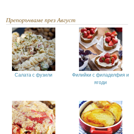
Препоръчваме през Август
Салата с фузили
Филийки с филаделфия и
ягоди