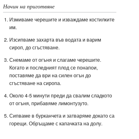
Начин на приготвяне
Измиваме черешите и изваждаме костилките
им.
Изсипваме захарта във водата и варим
сироп, до сгъстяване.
Снемаме от огъня и слагаме черешите.
Когато и последният плод се понапои,
поставяме да ври на силен огън до
сгъстяване на сиропа.
Около 4-5 минути преди да свалим сладкото
от огъня, прибавяме лимонтузуто.
Сипваме в бурканчета и затваряме докато са
горещи. Обръщаме с капачката на долу.