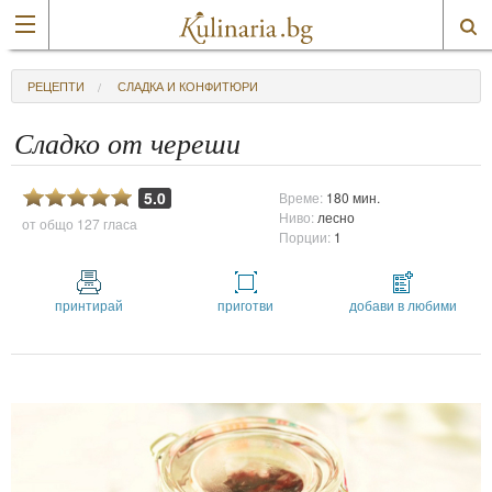
РЕЦЕПТИ
СЛАДКА И КОНФИТЮРИ
Сладко от череши
5.0
Време:
180 мин.
Ниво:
лесно
от общо
127 гласа
Порции:
1
принтирай
приготви
добави в любими