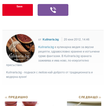
Save
от
Kulinaria.bg
20 юни 2012, 14:46
Kulinaria.bg
e кулинарна медия за вкусни
рецепти, здравословно хранене и изтънчени
гурме фантазии. В Kulinaria.bg храната
заживява и има ново, по-изкусително
присъствие.
Kulinaria.bg - поднася с любов най-доброто от традиционната и
модерна кухня!
<<
ПРЕДИШНО
СЛЕДВАЩО
>>