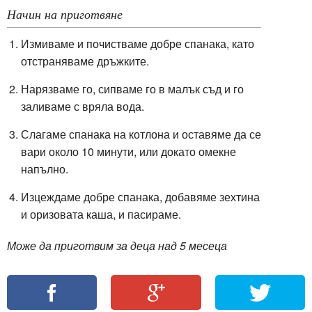
Начин на приготвяне
Измиваме и почистваме добре спанака, като
отстраняваме дръжките.
Нарязваме го, сипваме го в малък съд и го
заливаме с вряла вода.
Слагаме спанака на котлона и оставяме да се
вари около 10 минути, или докато омекне
напълно.
Изцеждаме добре спанака, добавяме зехтина
и оризовата каша, и пасираме.
Може да приготвим за деца над 5 месеца