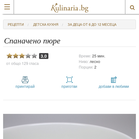
РЕЦЕПТИ
ДЕТСКА КУХНЯ
ЗА ДЕЦА ОТ 6 ДО 12 МЕСЕЦА
Спаначено пюре
3.0
Време:
25 мин.
Ниво:
лесно
от общо
129 гласа
Порции:
2
принтирай
приготви
добави в любими