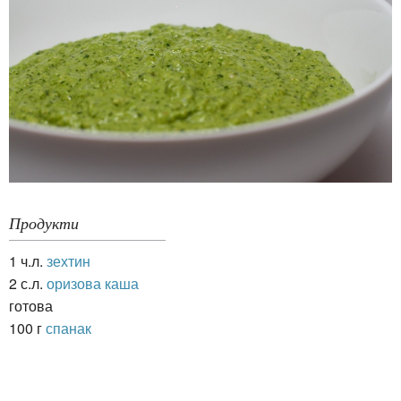
Продукти
1 ч.л.
зехтин
2 с.л.
оризова каша
готова
100 г
спанак