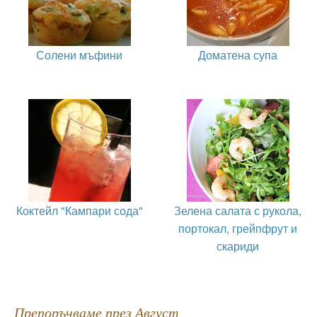
Солени мъфини
Доматена супа
Коктейл "Кампари сода"
Зелена салата с рукола,
портокал, грейпфрут и
скариди
Препоръчваме през Август