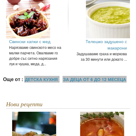
Свински хапки с мед
Телешко задушено с
Нарязваме свинското месо на
макарони
малки парчета. Овалваме го
Задушаваме граха и моркова
добре със ситно нарязания
за 30 минути или докато ...
лук и чушка, меда, д...
Още от :
ДЕТСКА КУХНЯ
ЗА ДЕЦА ОТ 6 ДО 12 МЕСЕЦА
Нови рецепти