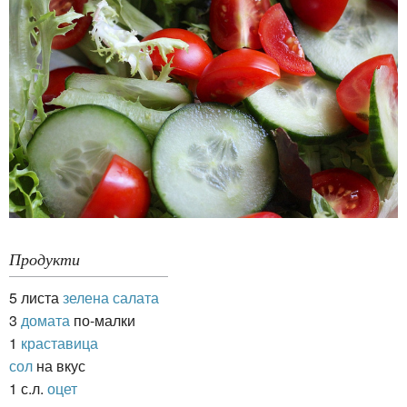
Продукти
5 листа
зелена салата
3
домата
по-малки
1
краставица
сол
на вкус
1 с.л.
оцет