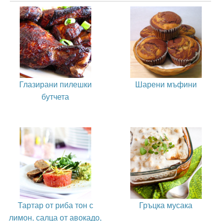
Глазирани пилешки
Шарени мъфини
бутчета
Тартар от риба тон с
Гръцка мусака
лимон, салца от авокадо,