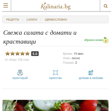
РЕЦЕПТИ
САЛАТИ
ЗДРАВОСЛОВНО
Свежа салата с домати и
здравословно
краставици
5.0
Време:
15 мин.
Ниво:
лесно
от общо
126 глас
Порции:
2
принтирай
приготви
добави в любими