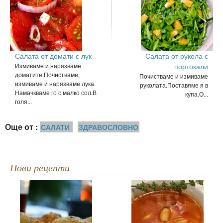
Салата от домати с лук
Салата от рукола с
Измиваме и нарязваме
портокали
доматите.Почистваме,
Почистваме и измиваме
измиваме и нарязваме лука.
руколата.Поставяме я в
Намачкваме го с малко сол.В
купа.О...
голя...
Още от :
САЛАТИ
ЗДРАВОСЛОВНО
Нови рецепти