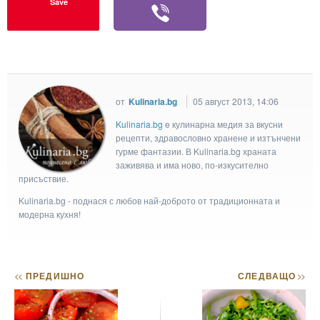
Save
от
Kulinaria.bg
05 август 2013, 14:06
Kulinaria.bg
e кулинарна медия за вкусни
рецепти, здравословно хранене и изтънчени
гурме фантазии. В Kulinaria.bg храната
заживява и има ново, по-изкусително
присъствие.
Kulinaria.bg - поднася с любов най-доброто от традиционната и
модерна кухня!
<<
ПРЕДИШНО
СЛЕДВАЩО
>>