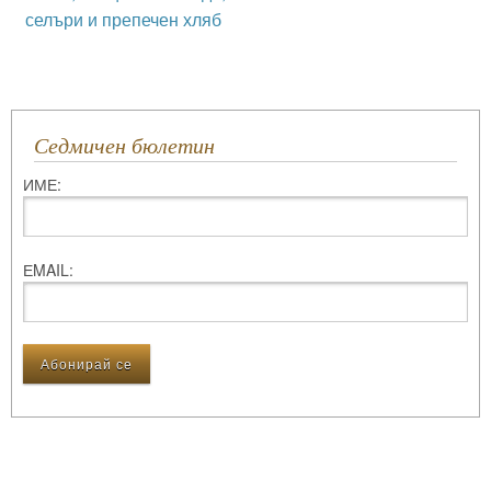
селъри и препечен хляб
Седмичен бюлетин
ИМЕ:
ЕMAIL: