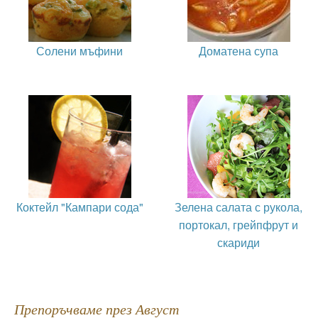
Солени мъфини
Доматена супа
Коктейл "Кампари сода"
Зелена салата с рукола,
портокал, грейпфрут и
скариди
Препоръчваме през Август