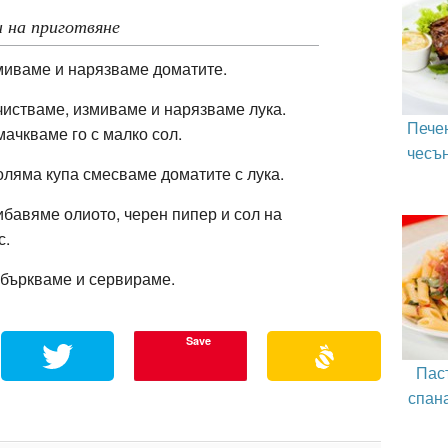
 на приготвяне
иваме и нарязваме доматите.
истваме, измиваме и нарязваме лука.
Пече
ачкваме го с малко сол.
чесъ
оляма купа смесваме доматите с лука.
бавяме олиото, черен пипер и сол на
с.
бъркваме и сервираме.
Save
Паст
спан