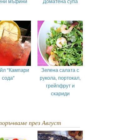
ени мъфини
Доматена супа
ейл "Кампари
Зелена салата с
сода"
рукола, портокал,
грейпфрут и
скариди
епоръчваме през Август