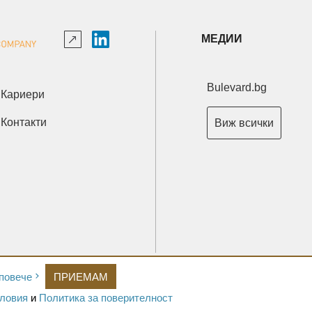
МЕДИИ
Bulevard.bg
Кариери
Контакти
Виж всички
Copyright © 2026 Ксениум ООД. Всички права запазени.
повече
ПРИЕМАМ
Developed by
XeniumCompany.com
ловия
и
Политика за поверителност