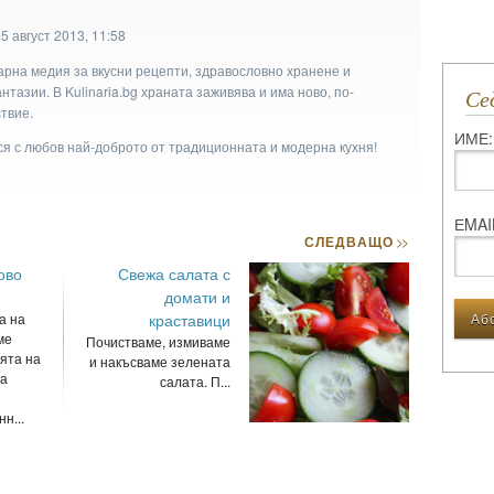
5 август 2013, 11:58
арна медия за вкусни рецепти, здравословно хранене и
тазии. В Kulinaria.bg храната заживява и има ново, по-
С
твие.
ИМЕ:
ася с любов най-доброто от традиционната и модерна кухня!
ЕMAI
СЛЕДВАЩО
>>
ово
Свежа салата с
домати и
а на
краставици
ме
Почистваме, измиваме
ята на
и накъсваме зелената
за
салата. П...
н...