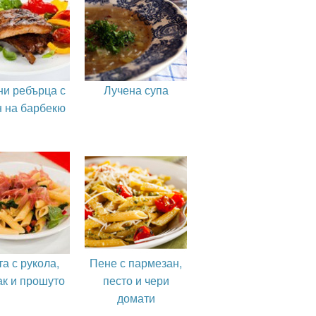
ни ребърца с
Лучена супа
н на барбекю
а с рукола,
Пене с пармезан,
ак и прошуто
песто и чери
домати