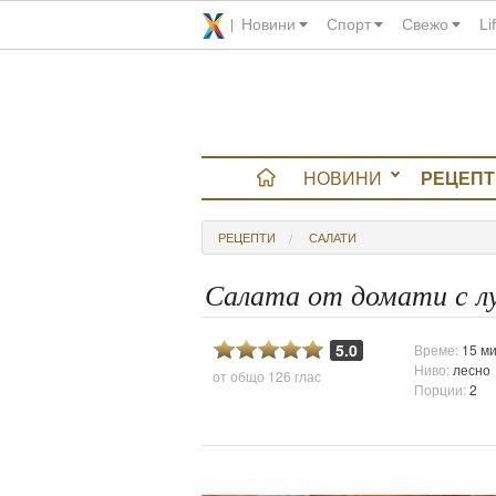
Новини
Спорт
Свежо
Li
НОВИНИ
РЕЦЕПТ
вюта
РЕЦЕПТИ
САЛАТИ
итно
Салата от домати с л
 градина
5.0
Време:
15 ми
Ниво:
лесно
от общо
126 глас
и Chefs
Порции:
2