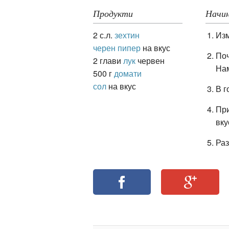
Продукти
Начин
2 с.л.
зехтин
Изм
ация
черен пипер
на вкус
Поч
2 глави
лук
червен
Нам
500 г
домати
сол
на вкус
В г
При
вку
Раз