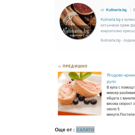
от
Kulinaria.bg
0
Kulinaria.bg
e кулин
изтънчени гурме фан
изкусително присъс
Kulinaria.bg - подн
<<
ПРЕДИШНО
Ягодово-крем
руло
В купа с помощт
миксер разбива
яйцата с ванили
висока скорост 
около 5
минути.Постепен
Още от :
САЛАТИ