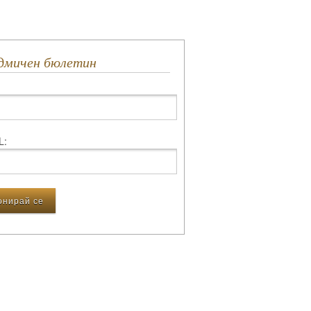
едмичен бюлетин
L: