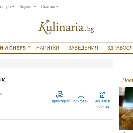
festyle
Вкусно
Сметки
И И CHEFS
НАПИТКИ
ЗАВЕДЕНИЯ
ЗДРАВОС
ук
Но
н.
принтирай
приготви
добави в
любими