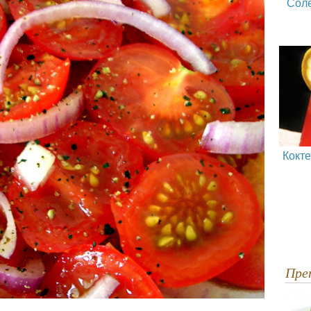
Сол
Кокт
Пр