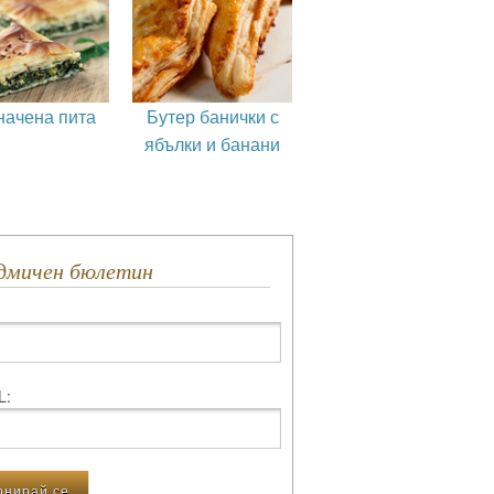
начена пита
Бутер банички с
ябълки и банани
едмичен бюлетин
L: