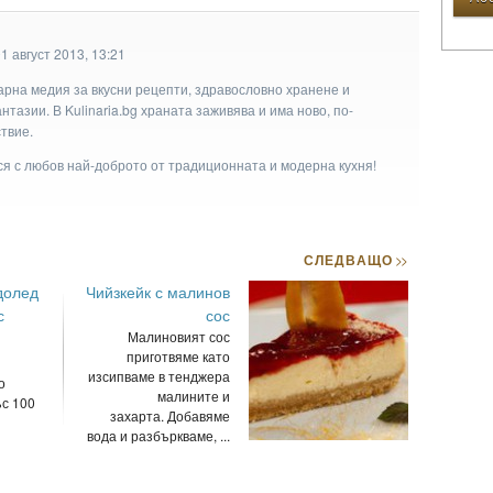
1 август 2013, 13:21
арна медия за вкусни рецепти, здравословно хранене и
тазии. В Kulinaria.bg храната заживява и има ново, по-
твие.
ася с любов най-доброто от традиционната и модерна кухня!
СЛЕДВАЩО
>>
долед
Чийзкейк с малинов
с
сос
Малиновият сос
приготвяме като
изсипваме в тенджера
о
малините и
ъс 100
захарта. Добавяме
вода и разбъркваме, ...