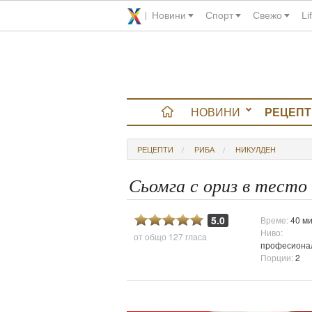
Новини
Спорт
Свежо
Li
НОВИНИ
РЕЦЕПТ
вюта
РЕЦЕПТИ
РИБА
НИКУЛДЕН
итно
Сьомга с ориз в тесто
 градина
5.0
Време:
40 ми
Ниво:
от общо
127 гласа
и Chefs
професиона
Порции:
2