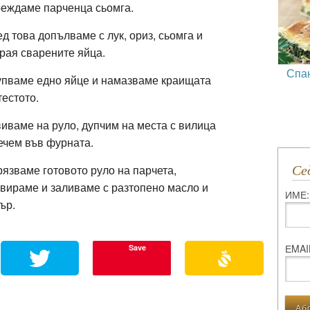
еждаме парченца сьомга.
д това допълваме с лук, ориз, сьомга и
рая сварените яйца.
Спа
пваме едно яйце и намазваме краищата
тестото.
иваме на руло, дупчим на места с вилица
ечем във фурната.
язваме готовото руло на парчета,
С
вираме и заливаме с разтопено масло и
ИМЕ:
ър.
ЕMAI
Save