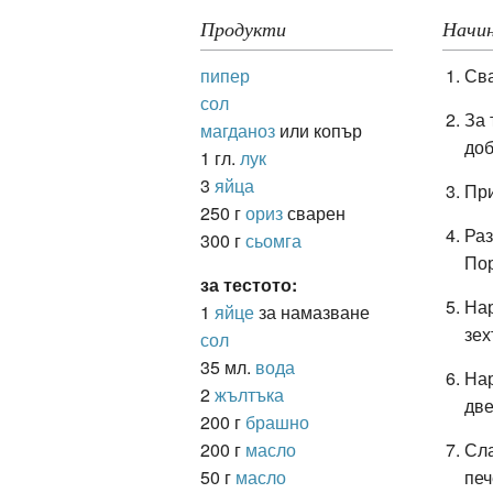
Продукти
Начин
пипер
Сва
ация
сол
За 
магданоз
или копър
до
1 гл.
лук
3
яйца
При
250 г
ориз
сварен
Раз
300 г
сьомга
Пор
за тестото:
Нар
1
яйце
за намазване
зех
сол
35 мл.
вода
Нар
2
жълтъка
дв
200 г
брашно
200 г
масло
Сла
50 г
масло
печ