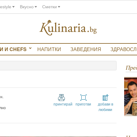
festyle
Вкусно
Сметки
И И CHEFS
НАПИТКИ
ЗАВЕДЕНИЯ
ЗДРАВОС
Пр
н.
принтирай
приготви
добави в
лно
любими