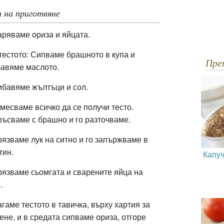
 на приготвяне
ряваме ориза и яйцата.
тестото: Сипваме брашното в купа и
Пр
бавяме маслото.
бавяме жълтъци и сол.
месваме всичко да се получи тесто.
ъсваме с брашно и го разточваме.
язваме лук на ситно и го запържваме в
тин.
Капуч
язваме сьомгата и сварените яйца на
е.
гаме тестото в тавичка, върху хартия за
ене, и в средата сипваме ориза, отгоре