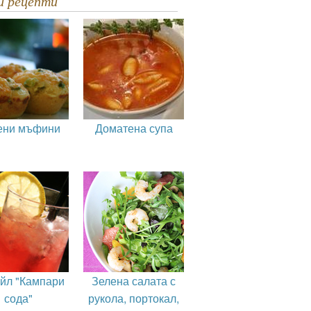
ви рецепти
ени мъфини
Доматена супа
ейл "Кампари
Зелена салата с
сода"
рукола, портокал,