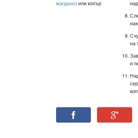
магданоз
или копър
нар
Сле
нак
Счу
на 
Зав
и п
Нар
сер
коп