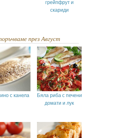
грейпфрут и
скариди
епоръчваме през Август
ино с канела
Бяла риба с печени
домати и лук