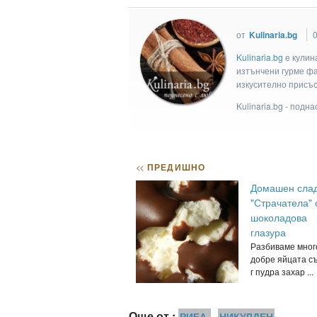
от
Kulinaria.bg
0
Kulinaria.bg
e кулин
изтънчени гурме фан
изкусително присъс
Kulinaria.bg - подн
<<
ПРЕДИШНО
Домашен сла
"Страчатела" 
шоколадова
глазура
Разбиваме мног
добре яйцата с
г пудра захар ...
Още от :
РИБА
НИКУЛДЕН