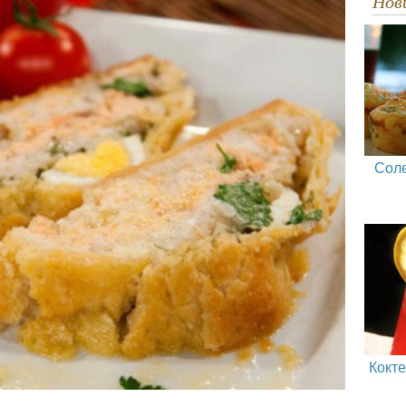
Но
Сол
Кокт