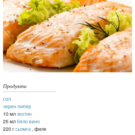
Продукти
сол
черен пипер
10 мл
зехтин
25 мл
бяло вино
220 г
сьомга
, филе