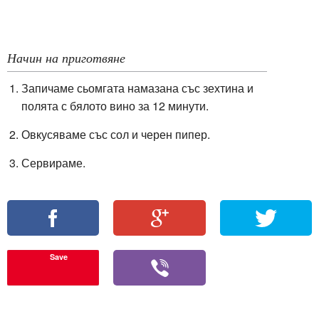
Начин на приготвяне
Запичаме с
ьомгата намазана със
зехтина и
полята с бялото вино за 12 минути.
Овкусяваме със сол и черен пипер.
Сервираме.
Save