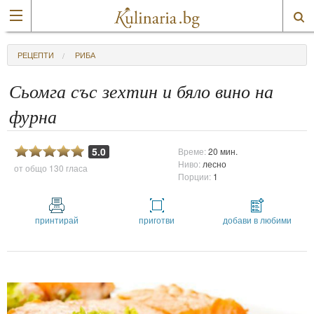
РЕЦЕПТИ
РИБА
Сьомга със зехтин и бяло вино на
фурна
5.0
Време:
20 мин.
Ниво:
лесно
от общо
130 гласа
Порции:
1
принтирай
приготви
добави в любими