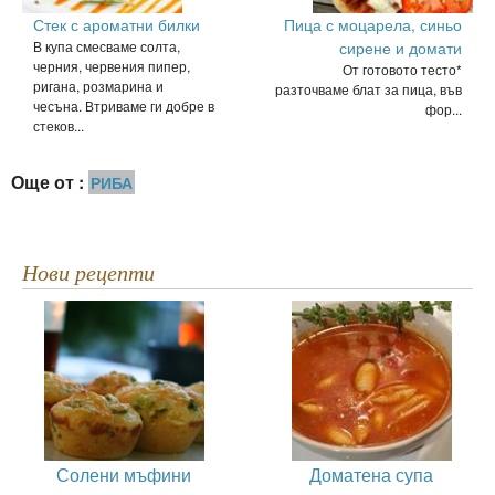
Стек с ароматни билки
Пица с моцарела, синьо
В купа смесваме солта,
сирене и домати
черния, червения пипер,
От готовото тесто*
ригана, розмарина и
разточваме блат за пица, във
чесъна. Втриваме ги добре в
фор...
стеков...
Още от :
РИБА
Нови рецепти
Солени мъфини
Доматена супа