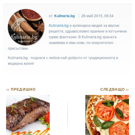
от
Kulinaria.bg
26 май 2015, 09:34
Kulinaria.bg
e кулинарна медия за вкусни
рецепти, здравословно хранене и изтънчени
гурме фантазии. В Kulinaria.bg храната
заживява и има ново, по-изкусително
присъствие.
Kulinaria.bg - поднася с любов най-доброто от традиционната и
модерна кухня!
<<
ПРЕДИШНО
СЛЕДВАЩО
>>