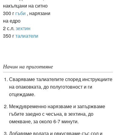
накълцани на ситно
300 г
гъби
, нарязани
на едро
2 с.л.
зехтин
350 г
талиатели
Начин на приготвяне
Сваряваме талиателите според инструкциите
на опаковката, до полуготовност и ги
отцеждаме.
Междувременно нарязваме и запържваме
гъбите заедно с чесъна, в зехтина, до
омекване, за около 6-7 минути.
Добавяме водата и овкусяваме със сол и