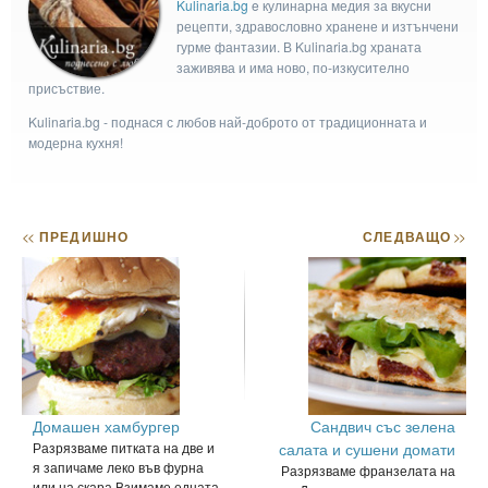
Kulinaria.bg
e кулинарна медия за вкусни
рецепти, здравословно хранене и изтънчени
гурме фантазии. В Kulinaria.bg храната
заживява и има ново, по-изкусително
присъствие.
Kulinaria.bg - поднася с любов най-доброто от традиционната и
модерна кухня!
<<
ПРЕДИШНО
СЛЕДВАЩО
>>
Домашен хамбургер
Сандвич със зелена
Разрязваме питката на две и
салата и сушени домати
я запичаме леко във фурна
Разрязваме франзелата на
или на скара.Взимаме едната