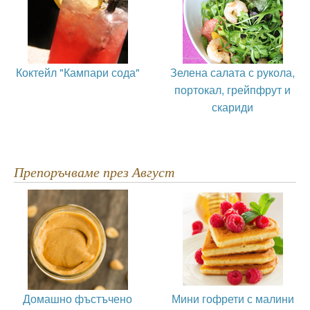
Коктейл "Кампари сода"
Зелена салата с рукола,
портокал, грейпфрут и
скариди
Препоръчваме през Август
Домашно фъстъчено
Мини гофрети с малини