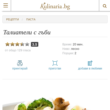
РЕЦЕПТИ
ПАСТА
Талиатели с гъби
3.5
Време:
20 мин.
Ниво:
лесно
от общо
129 гласа
Порции:
2
принтирай
приготви
добави в любими