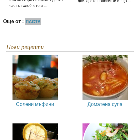
две. Двете половинки също ...
част от хлебчето и ...
Още от :
ПАСТА
Нови рецепти
Солени мъфини
Доматена супа