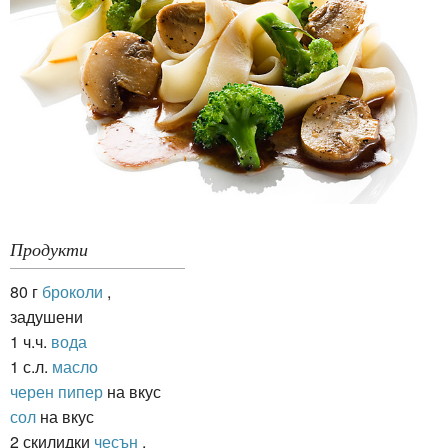
Продукти
80 г
броколи
,
задушени
1 ч.ч.
вода
1 с.л.
масло
черен пипер
на вкус
сол
на вкус
2 скилидки
чесън
,