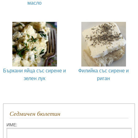
масло
Бъркани яйца със сирене и
Филийка със сирене и
зелен лук
риган
Седмичен бюлетин
ИМЕ: