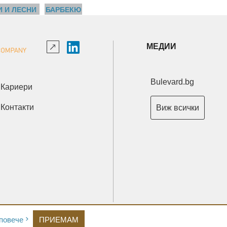
И И ЛЕСНИ
БАРБЕКЮ
МЕДИИ
Bulevard.bg
Кариери
Контакти
Виж всички
Copyright © 2026 Ксениум ООД. Всички права запазени.
повече
ПРИЕМАМ
Developed by