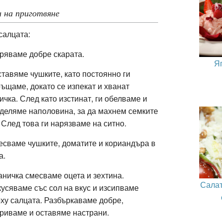
 на приготвяне
салцата:
ряваме добре скарата.
Я
тавяме чушките, като постоянно ги
ъщаме, докато се изпекат и хванат
ичка. След като изстинат, ги обелваме и
деляме наполовина, за да махнем семките
 След това ги нарязваме на ситно.
сваме чушките, доматите и кориандъра в
а.
аничка смесваме оцета и зехтина.
Салат
усяваме със сол на вкус и изсипваме
ху салцата. Разбъркаваме добре,
риваме и оставяме настрани.