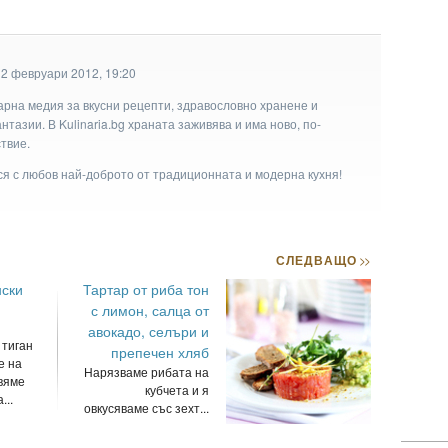
12 февруари 2012, 19:20
арна медия за вкусни рецепти, здравословно хранене и
тазии. В Kulinaria.bg храната заживява и има ново, по-
твие.
ася с любов най-доброто от традиционната и модерна кухня!
СЛЕДВАЩО
>>
ски
Тартар от риба тон
с лимон, салца от
авокадо, селъри и
 тиган
препечен хляб
е на
Нарязваме рибата на
вяме
кубчета и я
...
овкусяваме със зехт...