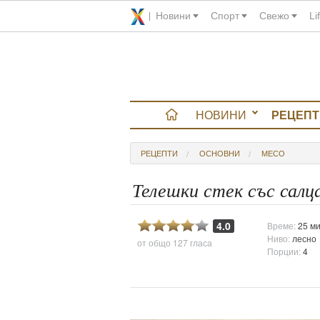
Новини
Спорт
Свежо
Li
НОВИНИ
РЕЦЕПТ
вюта
РЕЦЕПТИ
ОСНОВНИ
МЕСО
итно
Телешки стек със салц
 градина
4.0
Време:
25 ми
Ниво:
лесно
от общо
127 гласа
и Chefs
Порции:
4