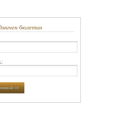
едмичен бюлетин
L: