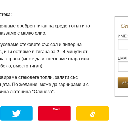
стека:
ряваме оребрен тиган на среден огън и го
С
азваме с малко олио.
ИМЕ:
усяваме стековете със сол и пипер на
с, и ги оствяме в тигана за 2 - 4 минути от
ЕMAI
ка страна
(може да използваме скара или
бекю, вместо тиган)
.
вираме стековете топли, заляти със
цата. По желание, може да гарнираме и с
ица лютеница "Олинеза".
Save