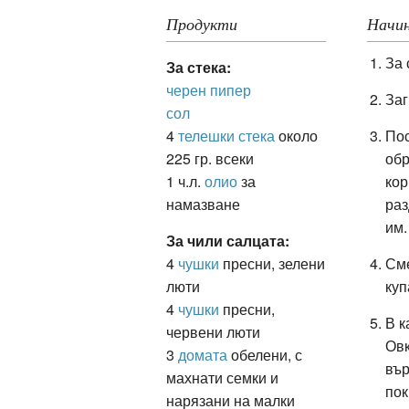
Продукти
Начин
За 
ация
За стека:
черен пипер
Заг
сол
4
телешки стека
около
Пос
225 гр. всеки
обр
1 ч.л.
олио
за
кор
намазване
раз
им.
За чили салцата:
4
чушки
пресни, зелени
Сме
люти
куп
4
чушки
пресни,
В к
червени люти
Овк
3
домата
обелени, с
вър
махнати семки и
пок
нарязани на малки