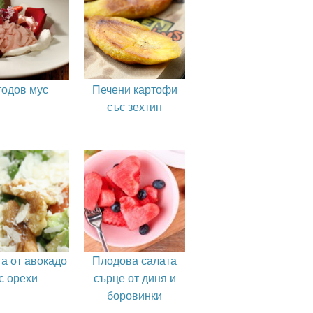
годов мус
Печени картофи
със зехтин
а от авокадо
Плодова салата
с орехи
сърце от диня и
боровинки