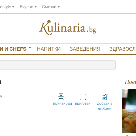
festyle
Вкусно
Сметки
И И CHEFS
НАПИТКИ
ЗАВЕДЕНИЯ
ЗДРАВОС
а
Но
н.
принтирай
приготви
добави в
любими