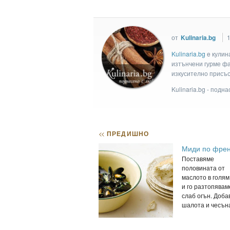
от
Kulinaria.bg
Kulinaria.bg
e кулин
изтънчени гурме фан
изкусително присъс
Kulinaria.bg - подн
<<
ПРЕДИШНО
Миди по френ
Поставяме
половината от
маслото в голям
и го разтопявам
слаб огън. Доба
шалота и чесъна