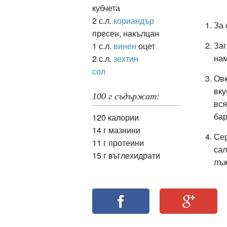
кубчета
2 с.л.
кориандър
За 
пресен, накълцан
Заг
1 с.л.
винен
оцет
нам
2 с.л.
зехтин
сол
Овк
вку
100 г съдържат:
вся
бар
120 калории
14 г мазнини
Сер
11 г протеини
сал
15 г въглехидрати
лъж