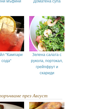
ени мъфини
Доматена супа
ейл "Кампари
Зелена салата с
сода"
рукола, портокал,
грейпфрут и
скариди
епоръчваме през Август