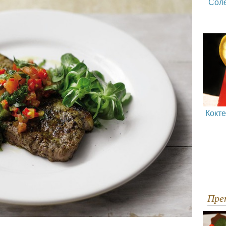
Сол
Кокт
Пр