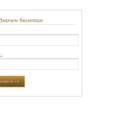
едмичен бюлетин
L: