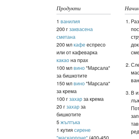
Продукти
Начин
1
ванилия
Раз
ация
200 г
заквасена
пос
сметана
стр
200 мл
кафе
еспресо
док
или от кафеварка
сме
какао
на прах
Сле
100 мл
вино
"Марсала"
мас
за бишкотите
ван
150 мл
вино
"Марсала"
за крема
В и
100 г
захар
за крема
лъж
20 г
захар
за
Пот
бишкотите
зап
5
жълтъка
тав
1 кутия
сирене
ред
"маскарпоне"
(400-450