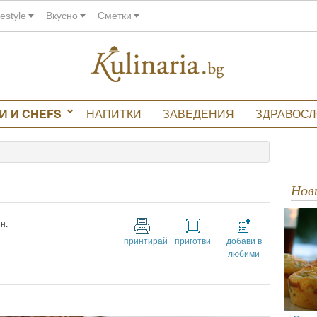
festyle
Вкусно
Сметки
И И CHEFS
НАПИТКИ
ЗАВЕДЕНИЯ
ЗДРАВОС
Но
н.
принтирай
приготви
добави в
любими