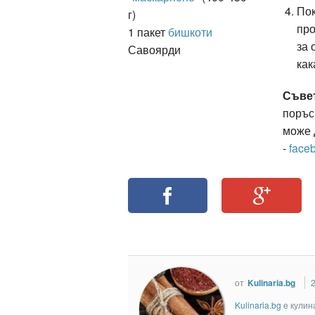
Пок
г)
про
1 пакет
бишкоти
за 
Савоярди
как
Съве
поръс
може 
-
face
от
Kulinaria.bg
Kulinaria.bg
e кулин