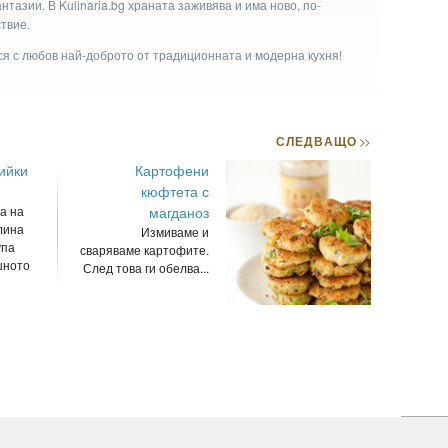
тазии. В Kulinaria.bg храната заживява и има ново, по-
твие.
ася с любов най-доброто от традиционната и модерна кухня!
СЛЕДВАЩО
>>
ийки
Картофени
кюфтета с
а на
магданоз
лина
Измиваме и
упа
сваряваме картофите.
шното
След това ги обелва...