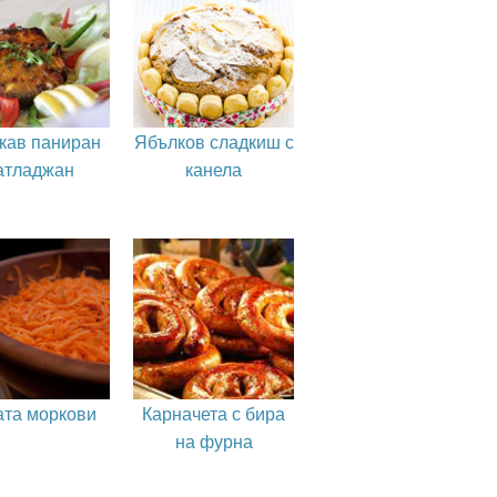
кав паниран
Ябълков сладкиш с
атладжан
канела
та моркови
Карначета с бира
на фурна