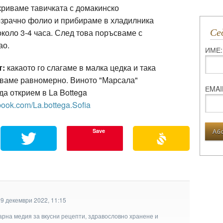
риваме тавичката с домакинско
зрачно фолио и прибираме в хладилника
С
около 3-4 часа. След това поръсваме с
ао.
ИМЕ:
т:
какаото го слагаме в малка цедка и така
ваме равномерно. Виното "Марсала"
ЕMAI
да открием в La Bottega
book.com/La.bottega.Sofia
Save
29 декември 2022, 11:15
арна медия за вкусни рецепти, здравословно хранене и