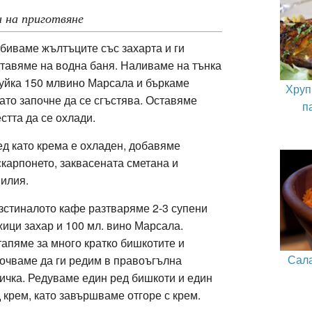
 на приготвяне
биваме жълтъците със захарта и ги
тавяме на водна баня. Наливаме на тънка
уйка 150 млвино Марсала и бъркаме
Хруп
ато започне да се сгъстява. Оставяме
п
стта да се охлади.
д като крема е охладен, добавяме
карпонето, заквасената сметана и
илия.
зстиналото кафе разтваряме 2-3 супени
ици захар и 100 мл. вино Марсала.
апяме за много кратко бишкотите и
Сала
очваме да ги редим в правоъгълна
ичка. Редуваме един ред бишкоти и един
 крем, като завършваме отгоре с крем.