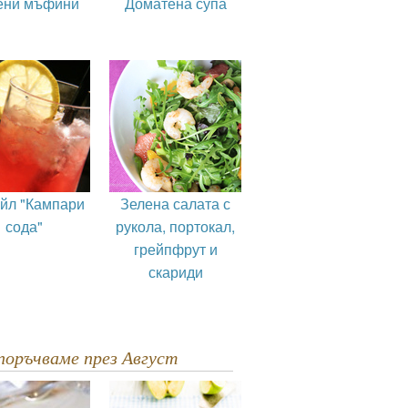
ени мъфини
Доматена супа
ейл "Кампари
Зелена салата с
сода"
рукола, портокал,
грейпфрут и
скариди
епоръчваме през Август