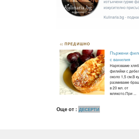
изтънчени гурме фан
изкусително присъс
Kulinaria.bg - подн
<<
ПРЕДИШНО
Пържени фил
с ванилия
Нарязваме хляб
филийки с дебе
около 1,5 см.В к
размиваме бра
в 20 мл. от
млякото.При ...
Още от :
ДЕСЕРТИ