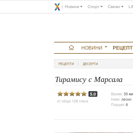
Новини
Спорт
Свежо
Li
НОВИНИ
РЕЦЕПТ
вюта
РЕЦЕПТИ
ДЕСЕРТИ
итно
Тирамису с Марсала
 градина
5.0
Време:
35 ми
Ниво:
лесно
от общо
128 гласа
и Chefs
Порции:
6