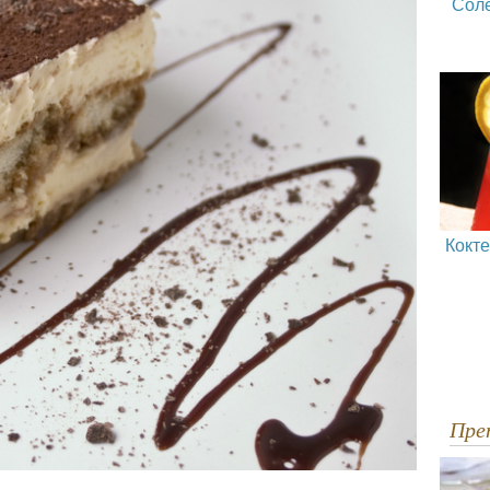
Сол
Кокт
Пр