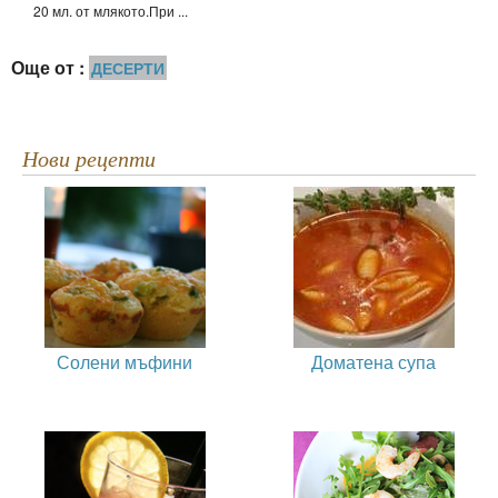
20 мл. от млякото.При ...
Още от :
ДЕСЕРТИ
Нови рецепти
Солени мъфини
Доматена супа