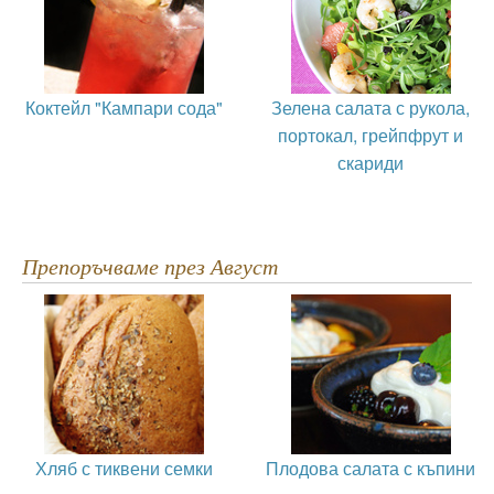
Коктейл "Кампари сода"
Зелена салата с рукола,
портокал, грейпфрут и
скариди
Препоръчваме през Август
Хляб с тиквени семки
Плодова салата с къпини