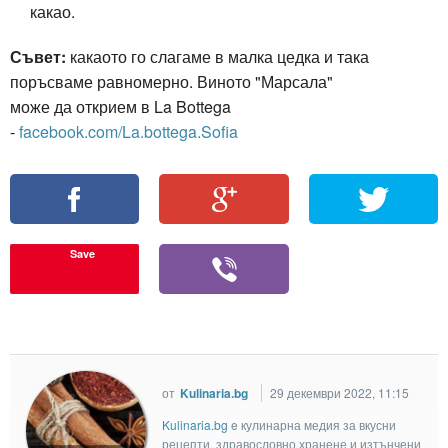
какао.
Съвет:
какаото го слагаме в малка цедка и така
поръсваме равномерно. Виното "Марсала"
може да открием в La Bottega
-
facebook.com/La.bottega.Sofia
Save
от
Kulinaria.bg
29 декември 2022, 11:15
Kulinaria.bg
e кулинарна медия за вкусни
рецепти, здравословно хранене и изтънчени