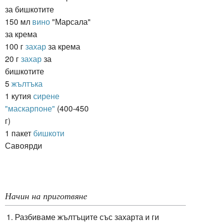
за бишкотите
150 мл
вино
"Марсала"
за крема
100 г
захар
за крема
20 г
захар
за
бишкотите
5
жълтъка
1 кутия
сирене
"маскарпоне"
(400-450
г)
1 пакет
бишкоти
Савоярди
Начин на приготвяне
Разбиваме жълтъците със захарта и ги