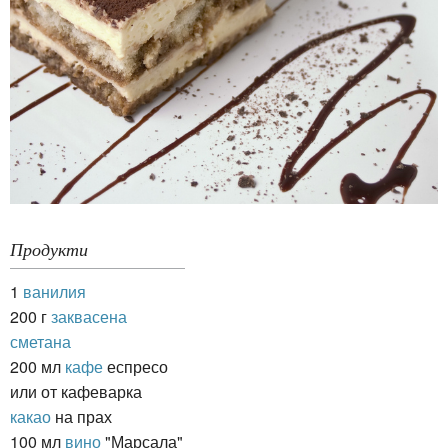
Продукти
1
ванилия
200 г
заквасена
сметана
200 мл
кафе
еспресо
или от кафеварка
какао
на прах
100 мл
вино
"Марсала"