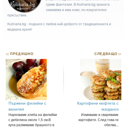
гурме фантазии. В Kulinaria.bg храната
заживява и има ново, по-изкусително
присъствие.
Kulinaria.bg - поднася с любов най-доброто от традиционната и
модерна кухня!
<<
ПРЕДИШНО
СЛЕДВАЩО
>>
Пържени филийки с
Картофени кюфтета с
ванилия
магданоз
Нарязваме хляба на филийки
Измиваме и сваряваме
с дебелина около 1,5 см.В
картофите. След това ги
купа размиваме брашното в
обелва...