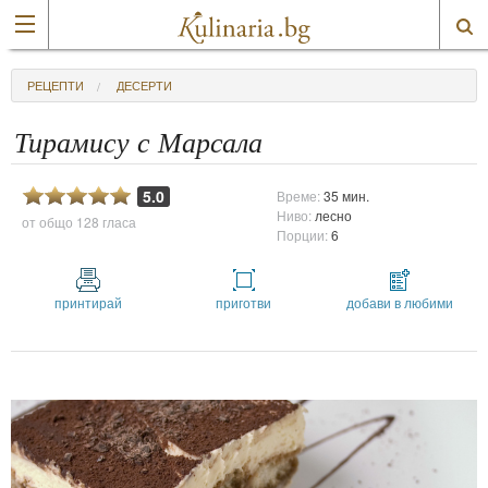
РЕЦЕПТИ
ДЕСЕРТИ
Тирамису с Марсала
5.0
Време:
35 мин.
Ниво:
лесно
от общо
128 гласа
Порции:
6
принтирай
приготви
добави в любими