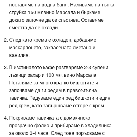
поставяме на водна баня. Наливаме на тънка
струйка 150 млвино Марсала и бъркаме
докато започне да се сгъстява. Оставяме
сместта да се охлади.
След като крема е охладен, добавяме
маскарпонето, заквасената сметана и
ванилия.
В изстиналото кафе разтваряме 2-3 супени
лъжици захар и 100 мл. вино Марсала.
Потапяме за много кратко бишкотите и
започваме да ги редим в правоъгълна
тавичка. Редуваме един ред бишкоти и един
ред крем, като завършваме отгоре с крем.
Покриваме тавичката с домакинско
прозрачно фолио и прибираме в хладилника
за около 3-4 часа. След това поръсваме с