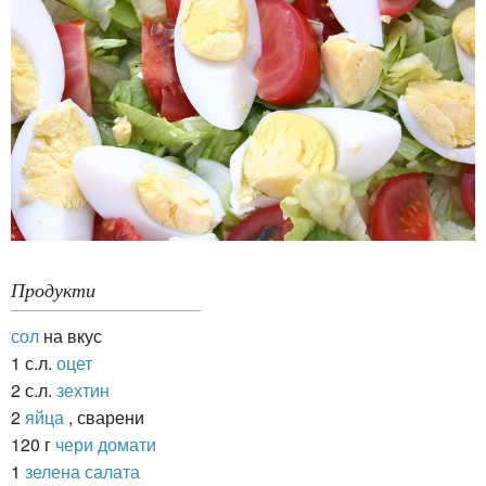
Продукти
сол
на вкус
1 с.л.
оцет
2 с.л.
зехтин
2
яйца
, сварени
120 г
чери домати
1
зелена салата