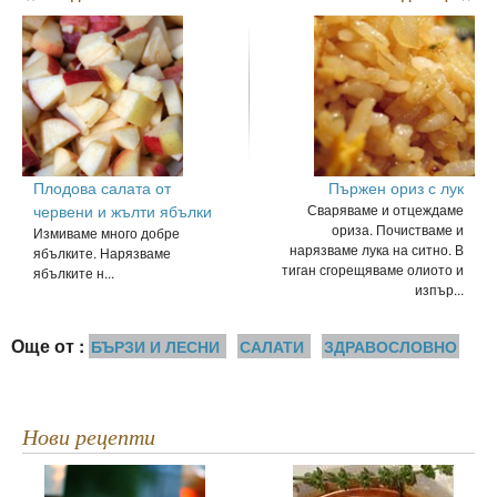
Плодова салата от
Пържен ориз с лук
червени и жълти ябълки
Сваряваме и отцеждаме
ориза. Почистваме и
Измиваме много добре
нарязваме лука на ситно. В
ябълките. Нарязваме
тиган сгорещяваме олиото и
ябълките н...
изпър...
Още от :
БЪРЗИ И ЛЕСНИ
САЛАТИ
ЗДРАВОСЛОВНО
Нови рецепти