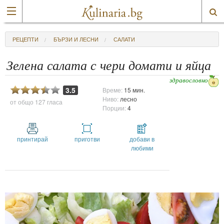
РЕЦЕПТИ
БЪРЗИ И ЛЕСНИ
САЛАТИ
Зелена салата с чери домати и яйца
здравословно
3.5
Време:
15 мин.
Ниво:
лесно
от общо
127 гласа
Порции:
4
принтирай
приготви
добави в
любими