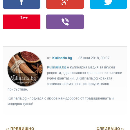
Save
от
Kulinaria.bg
25 юни 2018, 09:37
Kulinaria.bg
e кулинарна медия за вкусни
рецепти, здравословно хранене и изтънчени
гурме фантазии. В Kulinaria.bg храната
заживява и има ново, по-изкусително
присъствие.
Kulinaria.bg - поднася с любов най-доброто от традиционната и
модерна кухня!
<<
ПРЕДИШНО
СЛЕДВАЩО
>>