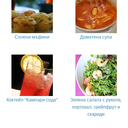
Солени мъфини
Доматена супа
Коктейл "Кампари сода"
Зелена салата с рукола,
портокал, грейпфрут и
скариди