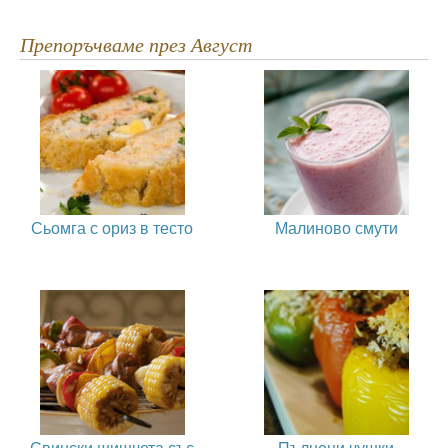
Препоръчваме през Август
Сьомга с ориз в тесто
Малиново смути
Свински шишчета със
Пълнени чушки