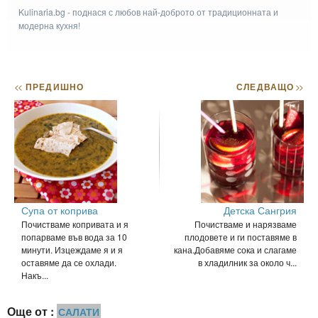
Kulinaria.bg - поднася с любов най-доброто от традиционната и
модерна кухня!
<<
ПРЕДИШНО
СЛЕДВАЩО
>>
Супа от коприва
Детска Сангрия
Почистваме копривата и я
Почистваме и нарязваме
попарваме във вода за 10
плодовете и ги поставяме в
минути. Изцеждаме я и я
кана.Добавяме сока и слагаме
оставяме да се охлади.
в хладилник за около ч...
Накъ...
Още от :
САЛАТИ