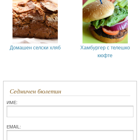
Домашен селски хляб
Хамбургер с телешко
кюфте
Седмичен бюлетин
ИМЕ:
ЕMAIL: