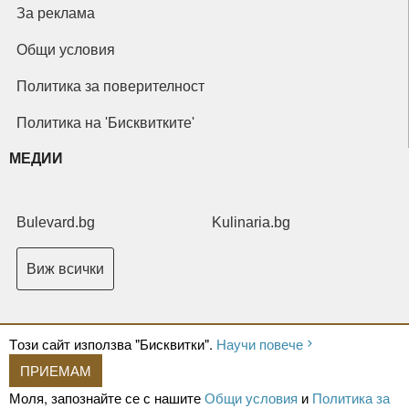
За реклама
Общи условия
Политика за поверителност
Политика на 'Бисквитките'
МЕДИИ
Bulevard.bg
Kulinaria.bg
Виж всички
Tози сайт използва "Бисквитки".
Научи повече
ПРИЕМАМ
Copyright © 2026 Ксениум ООД. Всички права запазени.
Developed by
Моля, запознайте се с нашите
Общи условия
и
Политика за
XeniumCompany.com