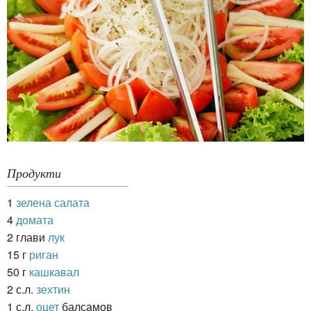
Продукти
1
зелена салата
4
домата
2 глави
лук
15 г
риган
50 г
кашкавал
2 с.л.
зехтин
1 с.л.
оцет
балсамов