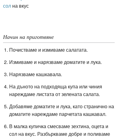
сол
на вкус
Начин на приготвяне
Почистваме и измиваме салатата.
Измиваме и нарязваме доматите и лука.
Нарязваме кашкавала.
На дъното на подходяща купа или чиния
нареждаме листата от зелената салата.
Добавяме доматите и лука, като странично на
доматите нареждаме парчетата кашкавал.
В малка купичка смесваме зехтина, оцета и
сол на вкус. Разбъркваме добре и поливаме