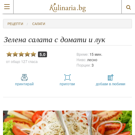
РЕЦЕПТИ
САЛАТИ
Зелена салата с домати и лук
5.0
Време:
15 мин.
Ниво:
лесно
от общо
127 гласа
Порции:
3
принтирай
приготви
добави в любими