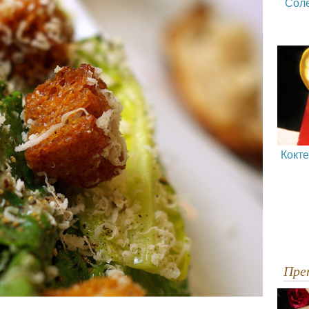
Сол
Кокт
Пр