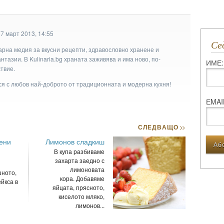
7 март 2013, 14:55
С
арна медия за вкусни рецепти, здравословно хранене и
тазии. В Kulinaria.bg храната заживява и има ново, по-
ИМЕ:
твие.
ася с любов най-доброто от традиционната и модерна кухня!
ЕMAI
СЛЕДВАЩО
>>
ени
Лимонов сладкиш
В купа разбиваме
захарта заедно с
лимоновата
ното,
кора. Добавяме
йкса в
яйцата, прясното,
киселото мляко,
лимонов...