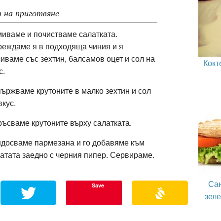
 на приготвяне
иваме и почистваме салатката.
еждаме я в подходяща чиния и я
иваме със зехтин, балсамов оцет и сол на
Кокт
с.
ържваме крутоните в малко зехтин и сол
вкус.
ъсваме крутоните върху салатката.
досваме пармезана и го добавяме към
атата заедно с черния пипер. Сервираме.
Сан
Save
зеле