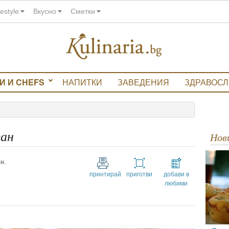
festyle
Вкусно
Сметки
И И CHEFS
НАПИТКИ
ЗАВЕДЕНИЯ
ЗДРАВОС
зан
Но
н.
принтирай
приготви
добави в
любими