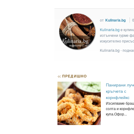
от
Kulinaria.bg
0
Kulinaria.bg
e кулин
изтънчени гурме фан
изкусително присъс
Kulinaria.bg - подн
<<
ПРЕДИШНО
Панирани луч
кръгчета с
корнфлейкс
Изсипваме браш
солта и корнфле
купа.Офор...