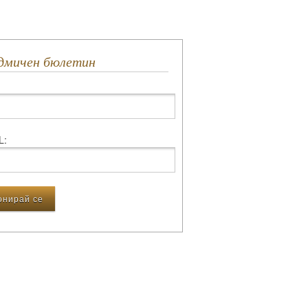
едмичен бюлетин
L: