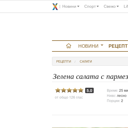
Новини
Спорт
Свежо
Li
НОВИНИ
РЕЦЕПТ
вюта
РЕЦЕПТИ
САЛАТИ
итно
Зелена салата с парме
 градина
5.0
Време:
25 ми
Ниво:
лесно
от общо
126 глас
и Chefs
Порции:
2