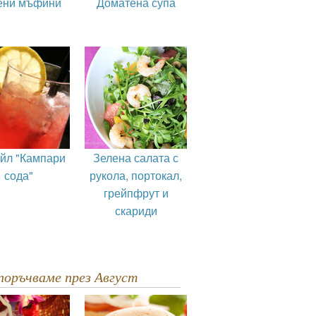
ени мъфини
Доматена супа
ейл "Кампари
Зелена салата с
сода"
рукола, портокал,
грейпфрут и
скариди
епоръчваме през Август