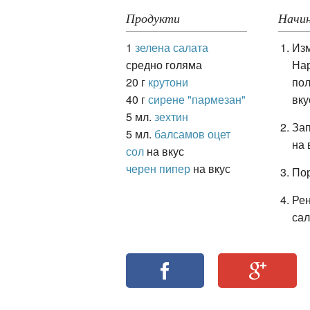
Продукти
Начин
1
зелена салата
Изм
ация
средно голяма
Нар
20 г
крутони
пол
40 г
сирене "пармезан"
вку
5 мл.
зехтин
Зап
5 мл.
балсамов оцет
на 
сол
на вкус
черен пипер
на вкус
Пор
Рен
сал