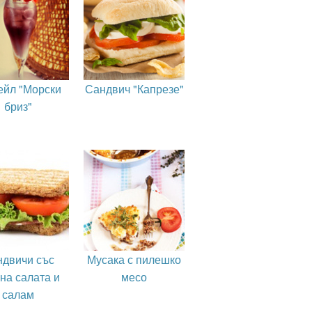
ейл "Морски
Сандвич "Капрезе"
бриз"
двичи със
Мусака с пилешко
на салата и
месо
салам