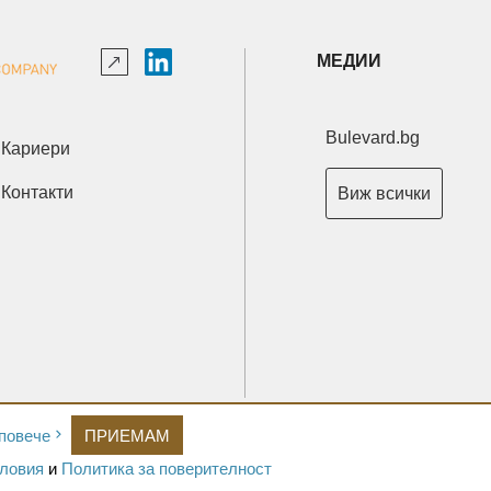
МЕДИИ
Bulevard.bg
Кариери
Контакти
Виж всички
Copyright © 2026 Ксениум ООД. Всички права запазени.
повече
ПРИЕМАМ
Developed by
XeniumCompany.com
ловия
и
Политика за поверителност