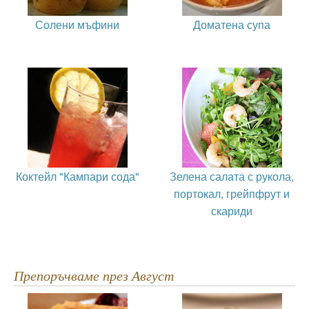
Солени мъфини
Доматена супа
Коктейл "Кампари сода"
Зелена салата с рукола,
портокал, грейпфрут и
скариди
Препоръчваме през Август