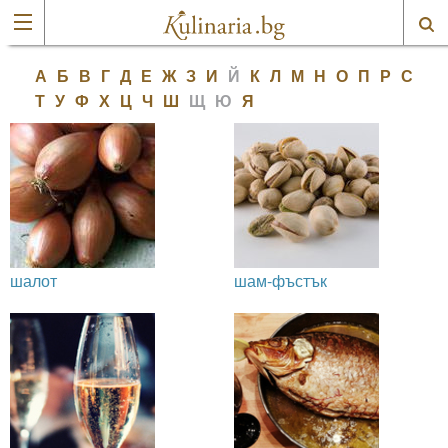
А
Б
В
Г
Д
Е
Ж
З
И
Й
К
Л
М
Н
О
П
Р
С
Т
У
Ф
Х
Ц
Ч
Ш
Щ
Ю
Я
шалот
шам-фъстък