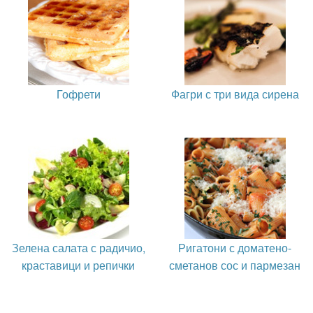
Гофрети
Фагри с три вида сирена
Зелена салата с радичио,
Ригатони с доматено-
краставици и репички
сметанов сос и пармезан