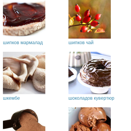
шипков мармалад
шипков чай
шкембе
шоколадов кувертюр