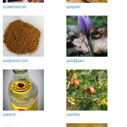
шампанско
шаран
шарена сол
шафран
швепс
шипка