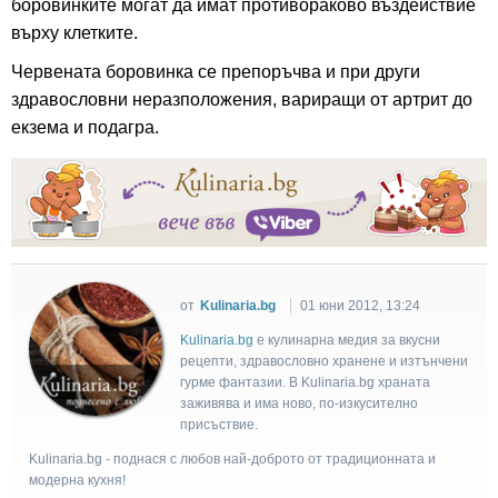
боровинките могат да имат противораково въздействие
върху клетките.
Червената боровинка се препоръчва и при други
здравословни неразположения, вариращи от артрит до
екзема и подагра.
от
Kulinaria.bg
01 юни 2012, 13:24
Kulinaria.bg
e кулинарна медия за вкусни
рецепти, здравословно хранене и изтънчени
гурме фантазии. В Kulinaria.bg храната
заживява и има ново, по-изкусително
присъствие.
Kulinaria.bg - поднася с любов най-доброто от традиционната и
модерна кухня!