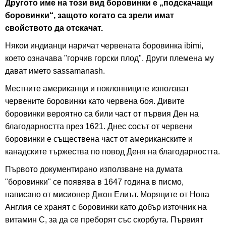
Другото име на този вид боровинки е „подскачащи
боровинки“, защото когато са зрели имат
свойството да отскачат.
Някои индианци наричат червената боровинка ibimi,
което означава "горчив горски плод". Други племена му
дават името sassamanash.
Местните американци и поклонниците използват
червените боровинки като червена боя. Дивите
боровинки вероятно са били част от първия Ден на
благодарността през 1621. Днес сосът от червени
боровинки е съществена част от американските и
канадските тържества по повод Деня на благодарността.
Първото документирано използване на думата
"боровинки" се появява в 1647 година в писмо,
написано от мисионер Джон Елиът. Моряците от Нова
Англия се хранят с боровинки като добър източник на
витамин C, за да се преборят със скорбута. Първият