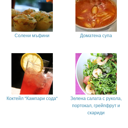
Солени мъфини
Доматена супа
Коктейл "Кампари сода"
Зелена салата с рукола,
портокал, грейпфрут и
скариди