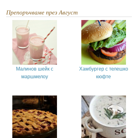
Препоръчваме през Август
Малинов шейк с
Хамбургер с телешко
маршмелоу
кюфте