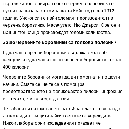
търговски консервиран сос от червена боровинка е
пуснат на пазара от компанията Кейп код през 1912
година. Уисконсин е най-големият производител на
червена боровинка. Масачузетс, Ню Джърси, Орегон и
Вашингтон също произвеждат големи количества.
Защо червените боровинки са толкова полезни?
Една чаша пресни боровинки съдържа около 50
калории, а една чаша сос от червени боровинки - около
400 калории.
Червените боровинки могат да ви помогнат и по други
начини. Смята се, че те са в помощ за
предотвратяването на Хеликобактер пилори- инфекция
в стомаха, която водят до язви.
Те забавят и натрупването на зъбна плака. Този плод е
антиоксидант, защитавайки клетките от увреждане.
Някои лабораторни изследвания показват, че