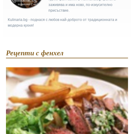
заживява и има ново, по-изкусително
присъствие.
Kulinaria.bg - поднася с любов най-доброто от традиционната и
модерна кухня!
Рецепти с фенхел