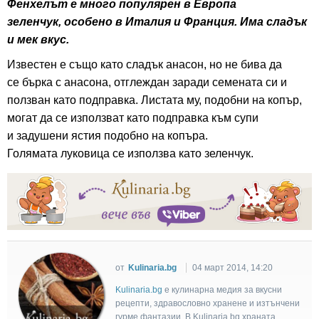
Фенхелът е много популярен в Европа
зеленчук, особено в Италия и Франция. Има сладък
и мек вкус.
Известен е също като сладък анасон, но не бива да
се бърка с анасона, отглеждан заради семената си и
ползван като подправка. Листата му, подобни на копър,
могат да се използват като подправка към супи
и задушени ястия подобно на копъра.
Голямата луковица се използва като зеленчук.
от
Kulinaria.bg
04 март 2014, 14:20
Kulinaria.bg
e кулинарна медия за вкусни
рецепти, здравословно хранене и изтънчени
гурме фантазии. В Kulinaria.bg храната