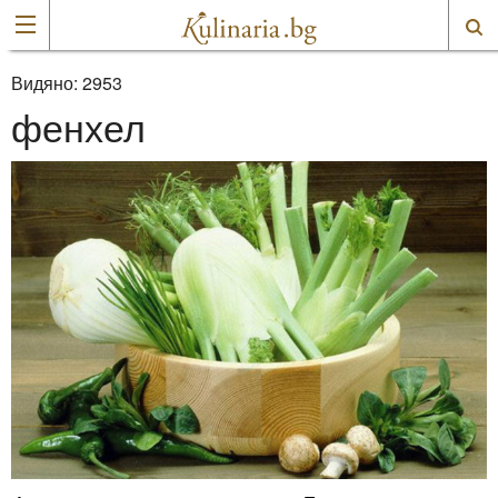
Видяно:
2953
фенхел