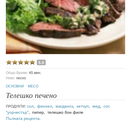
5.0
Общо Време:
45 мин.
Ниво:
лесно
ОСНОВНИ
МЕСО
Телешко печено
сол
,
фенхел
,
магданоз
,
кетчуп
,
мед
,
сос
ПРОДУКТИ:
"уорчестър"
, пипер, телешко бон филе
Пълната рецепта
.