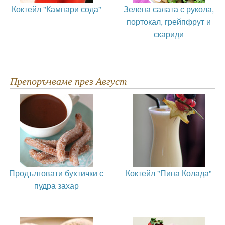
Коктейл "Кампари сода"
Зелена салата с рукола,
портокал, грейпфрут и
скариди
Препоръчваме през Август
Продълговати бухтички с
Коктейл "Пина Колада"
пудра захар