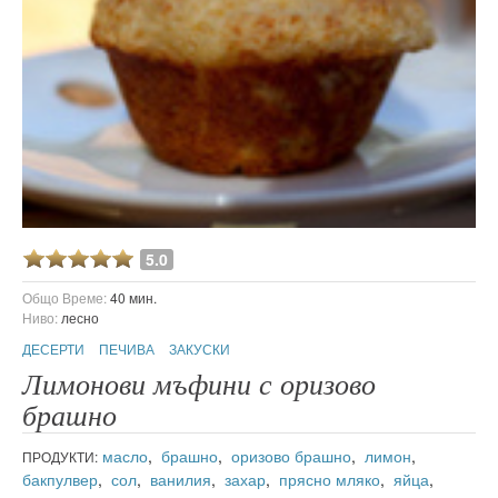
5.0
Общо Време:
40 мин.
Ниво:
лесно
ДЕСЕРТИ
ПЕЧИВА
ЗАКУСКИ
Лимонови мъфини с оризово
брашно
масло
,
брашно
,
оризово брашно
,
лимон
,
ПРОДУКТИ:
бакпулвер
,
сол
,
ванилия
,
захар
,
прясно мляко
,
яйца
,