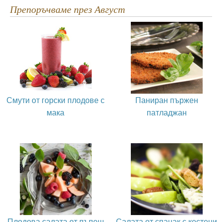
Препоръчваме през Август
Смути от горски плодове с
Паниран пържен
мака
патладжан
Плодова салата от пъпеш
Салата от спанак с кестени