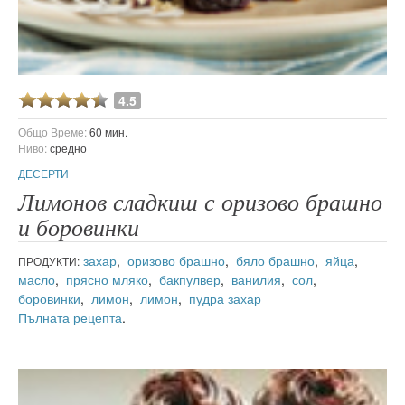
4.5
Общо Време:
60 мин.
Ниво:
средно
ДЕСЕРТИ
Лимонов сладкиш с оризово брашно
и боровинки
захар
,
оризово брашно
,
бяло брашно
,
яйца
,
ПРОДУКТИ:
масло
,
прясно мляко
,
бакпулвер
,
ванилия
,
сол
,
боровинки
,
лимон
,
лимон
,
пудра захар
Пълната рецепта
.