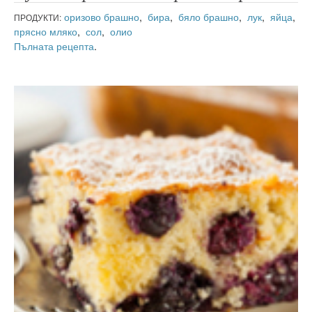
оризово брашно
,
бира
,
бяло брашно
,
лук
,
яйца
,
ПРОДУКТИ:
прясно мляко
,
сол
,
олио
Пълната рецепта
.