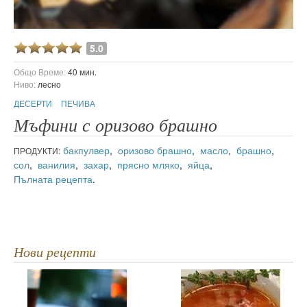
5.0
Общо Време:
40 мин.
Ниво:
лесно
ДЕСЕРТИ
ПЕЧИВА
Мъфини с оризово брашно
бакпулвер
,
оризово брашно
,
масло
,
брашно
,
ПРОДУКТИ:
сол
,
ванилия
,
захар
,
прясно мляко
,
яйца
,
Пълната рецепта
.
Нови рецепти