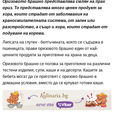
Оризовото брашно представлява смлян на прах
ориз. То представлява много ценен продукт за
хора, които страдат от заболявания на
храносмилателната система, от запек или
разстройство, а също и хора, които страдат от
подуване на корема.
Липсата на глутен - белтъчината, която се съдържа в
пшеницата, прави оризовото брашно един от най-
ценните продукти за приготвяне на храна за деца.
Оризовото брашно се ползва за приготвяне на различни
тестени изделия, супи, каши и на десерти. Кашите за
бебета могат да се приготвят с оризово брашно в
домашни условия, вместо да се купуват готови каши.