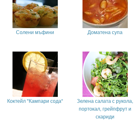
Солени мъфини
Доматена супа
Коктейл "Кампари сода"
Зелена салата с рукола,
портокал, грейпфрут и
скариди