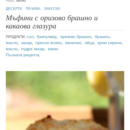
Ниво:
лесно
ДЕСЕРТИ
ПЕЧИВА
ЗАКУСКИ
Мъфини с оризово брашно и
какаова глазура
сол
,
бакпулвер
,
оризово брашно
,
брашно
,
ПРОДУКТИ:
масло
,
захар
,
прясно мляко
,
ванилия
,
яйца
,
крем сирене
,
масло
,
пудра захар
,
какао
Пълната рецепта
.