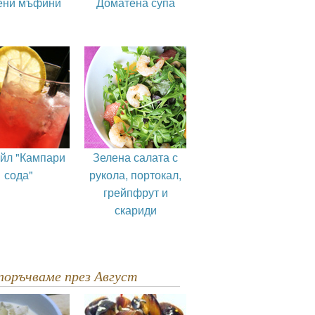
ени мъфини
Доматена супа
ейл "Кампари
Зелена салата с
сода"
рукола, портокал,
грейпфрут и
скариди
епоръчваме през Август