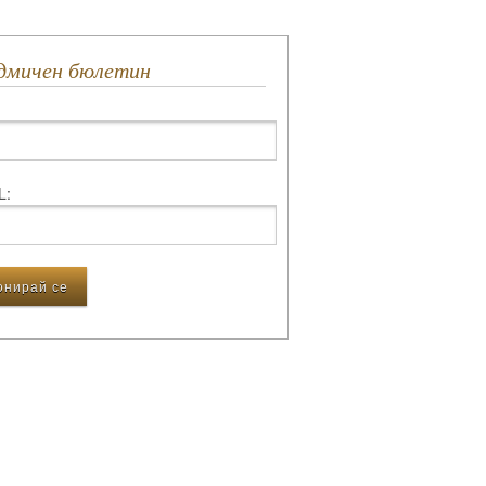
едмичен бюлетин
L: