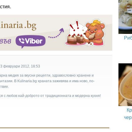
стия.
Риб
13 февруари 2012, 18:53
арна медия за вкусни рецепти, здравословно хранене и
тазии. В Kulinaria.bg храната заживява и има ново, по-
твие.
ася с любов най-доброто от традиционната и модерна кухня!
Кр
чер