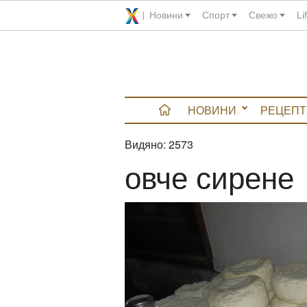
Новини
Спорт
Свежо
Li
НОВИНИ
РЕЦЕПТ
Видяно:
2573
вюта
овче сирене
итно
 градина
и Chefs