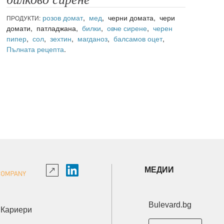
розов домат
,
мед
, черни домата, чери
ПРОДУКТИ:
домати, патладжана,
билки
,
овче сирене
,
черен
пипер
,
сол
,
зехтин
,
магданоз
,
балсамов оцет
,
Пълната рецепта
.
МЕДИИ
Bulevard.bg
Кариери