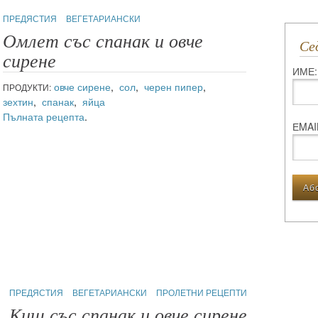
ПРЕДЯСТИЯ
ВЕГЕТАРИАНСКИ
Омлет със спанак и овче
С
сирене
ИМЕ:
овче сирене
,
сол
,
черен пипер
,
ПРОДУКТИ:
зехтин
,
спанак
,
яйца
Пълната рецепта
.
ЕMAI
ПРЕДЯСТИЯ
ВЕГЕТАРИАНСКИ
ПРОЛЕТНИ РЕЦЕПТИ
Киш със спанак и овче сирене