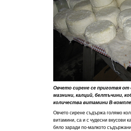
ти
зона
кти
ици
е рецепти
и рецепта
Овчето сирене се приготвя от 
мазнини, калций, белтъчини, к
ия
количества витамини В-комплек
ловно
Овчето сирене съдържа голямо кол
витамини, са и с чудесни вкусови к
ти
бяло заради по-малкото съдържани