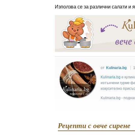
Използва се за различни салати и я
ация
от
Kulinaria.bg
Kulinaria.bg
e кулин
изтънчени гурме фан
изкусително присъс
Kulinaria.bg - подн
Рецепти с овче сирене