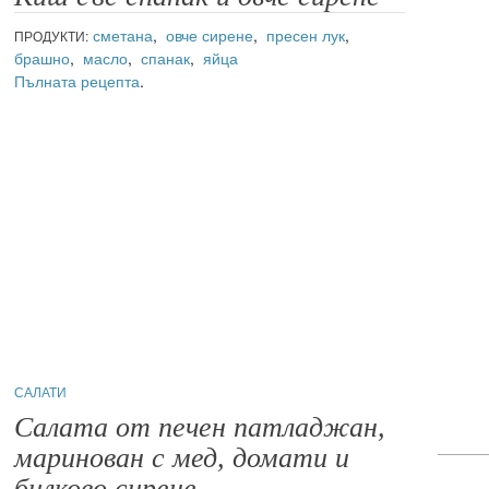
сметана
,
овче сирене
,
пресен лук
,
ПРОДУКТИ:
брашно
,
масло
,
спанак
,
яйца
Пълната рецепта
.
САЛАТИ
Салата от печен патладжан,
маринован с мед, домати и
билково сирене