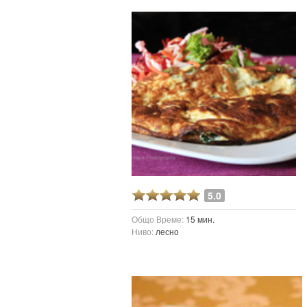
5.0
Общо Време:
15 мин.
Ниво:
лесно