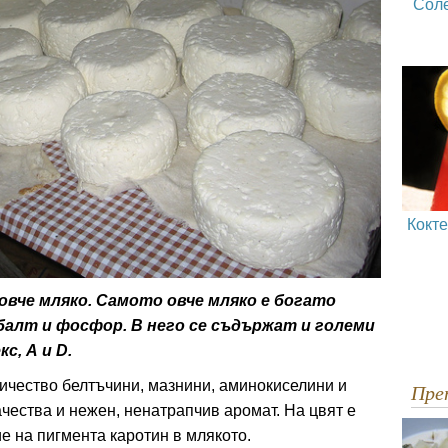
Сол
Кокт
овче мляко. Самото овче мляко е богато
обалт и фосфор. В него се съдържат и големи
с, А и D.
ичество белтъчини, мазнини, аминокиселини и
Пр
ачества и нежен, ненатрапчив аромат. На цвят е
е на пигмента каротин в млякото.