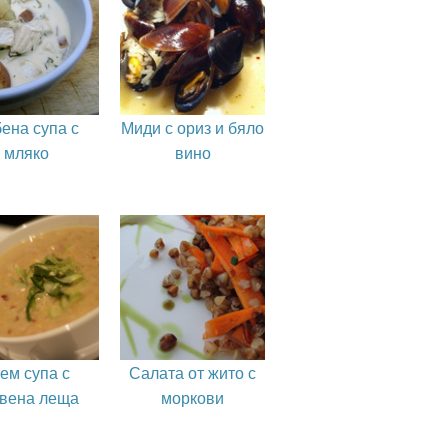
ена супа с
Миди с ориз и бяло
мляко
вино
ем супа с
Салата от жито с
вена леща
моркови