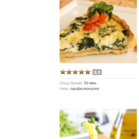
5.0
Общо Време:
50 мин.
Ниво:
професионално