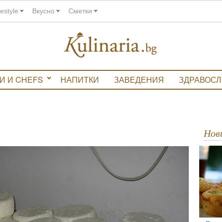
festyle
Вкусно
Сметки
И И CHEFS
НАПИТКИ
ЗАВЕДЕНИЯ
ЗДРАВОС
Но