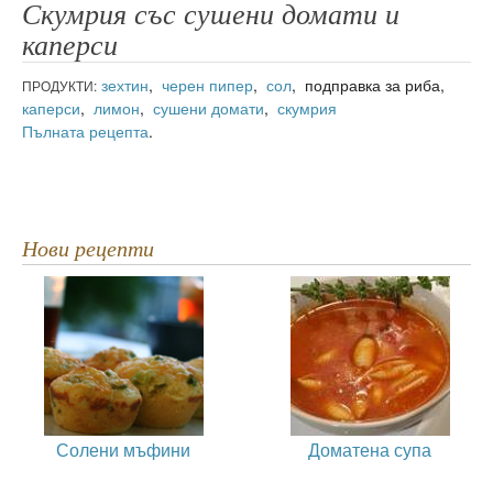
Скумрия със сушени домати и
каперси
зехтин
,
черен пипер
,
сол
, подправка за риба,
ПРОДУКТИ:
каперси
,
лимон
,
сушени домати
,
скумрия
Пълната рецепта
.
Нови рецепти
Солени мъфини
Доматена супа