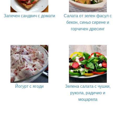
Запечен сандвич с домати
Салата от зелен фасул с
бекон, синьо сирене и
горчичен дресинг
Йогурт с ягоди
Зелена салата с чушки,
рукола, радичио и
моцарела