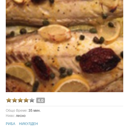
4.0
Общо Време:
35 мин.
Ниво:
лесно
РИБА
НИКУЛДЕН