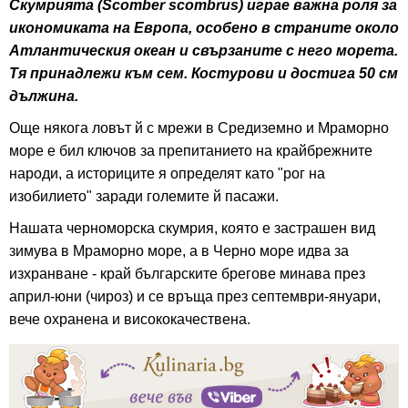
Скумрията (Scomber scombrus) играе важна роля за
икономиката на Европа, особено в страните около
Атлантическия океан и свързаните с него морета.
Тя принадлежи към сем. Костурови и достига 50 см
дължина.
Още някога ловът й с мрежи в Средиземно и Мраморно
море е бил ключов за препитанието на крайбрежните
народи, а историците я определят като "рог на
изобилието" заради големите й пасажи.
Нашата черноморска скумрия, която е застрашен вид
зимува в Мраморно море, а в Черно море идва за
изхранване - край българските брегове минава през
април-юни (чироз) и се връща през септември-януари,
вече охранена и висококачествена.