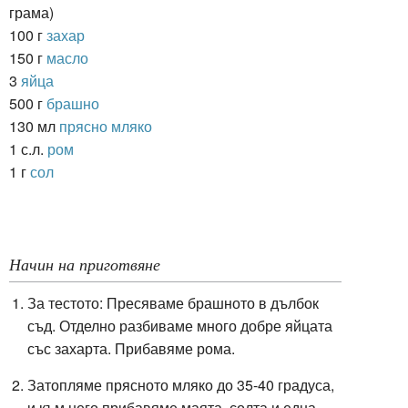
грама)
100 г
захар
150 г
масло
3
яйца
500 г
брашно
130 мл
прясно мляко
1 с.л.
ром
1 г
сол
Начин на приготвяне
За тестото: Пресяваме брашното в дълбок
съд. Отделно разбиваме много добре яйцата
със захарта. Прибавяме рома.
Затопляме прясното мляко до 35-40 градуса,
и към него прибавяме маята, солта и една