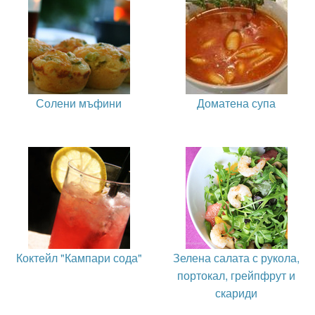
Солени мъфини
Доматена супа
Коктейл "Кампари сода"
Зелена салата с рукола,
портокал, грейпфрут и
скариди