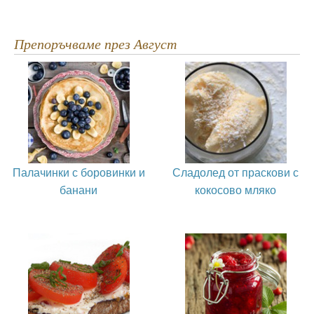
Препоръчваме през Август
Палачинки с боровинки и
Сладолед от праскови с
банани
кокосово мляко