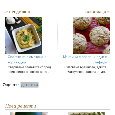
<<
ПРЕДИШНО
СЛЕДВАЩО
>>
Спагети със сметана и
Мъфини с овесени ядки и
кориандър
стафиди
Сваряваме спагетите според
Смесваме брашното, ядките,
описанието на опаковката...
бакпулвера, канелата, дж...
Още от :
ДЕСЕРТИ
Нови рецепти