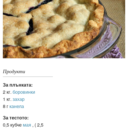
Продукти
За плънката:
2 кг.
боровинки
1 кг.
захар
8 г
канела
За тестото:
0,5 кубче
мая
, ( 2,5