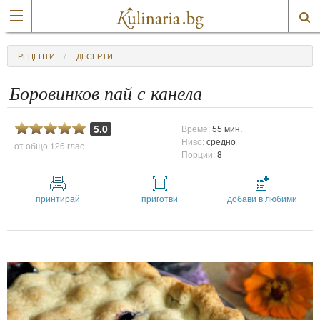
РЕЦЕПТИ
ДЕСЕРТИ
Боровинков пай с канела
5.0
Време:
55 мин.
Ниво:
средно
от общо
126 глас
Порции:
8
принтирай
приготви
добави в любими