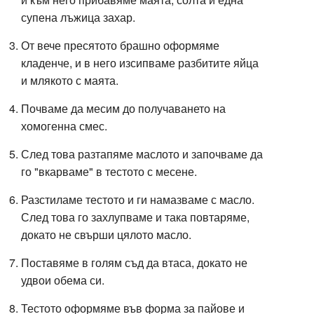
супена лъжица захар.
От вече пресятото брашно оформяме
кладенче, и в него изсипваме разбитите яйца
и млякото с маята.
Почваме да месим до получаването на
хомогенна смес.
След това разтапяме маслото и започваме да
го "вкарваме" в тестото с месене.
Разстиламе тестото и ги намазваме с масло.
След това го захлупваме и така повтаряме,
докато не свърши цялото масло.
Поставяме в голям съд да втаса, докато не
удвои обема си.
Тестото оформяме във форма за пайове и