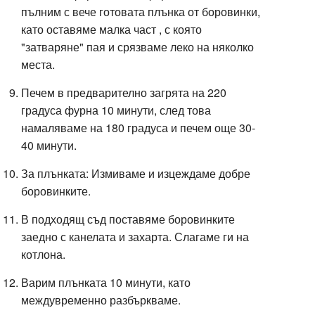
пълним с вече готовата плънка от боровинки,
като оставяме малка част , с която
"затваряне" пая и срязваме леко на няколко
места.
Печем в предварително загрята на 220
градуса фурна 10 минути, след това
намаляваме на 180 градуса и печем още 30-
40 минути.
За плънката: Измиваме и изцеждаме добре
боровинките.
В подходящ съд поставяме боровинките
заедно с канелата и захарта. Слагаме ги на
котлона.
Варим плънката 10 минути, като
междувременно разбъркваме.