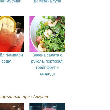
ени мъфини
Доматена супа
ейл "Кампари
Зелена салата с
сода"
рукола, портокал,
грейпфрут и
скариди
епоръчваме през Август