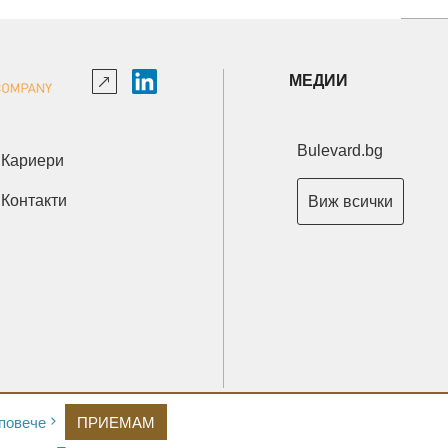
МЕДИИ
Bulevard.bg
Кариери
Контакти
Виж всички
Copyright © 2026 Ксениум ООД. Всички права запазени.
повече
ПРИЕМАМ
Developed by
XeniumCompany.com