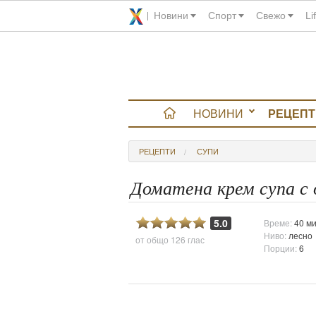
Новини
Спорт
Свежо
Li
НОВИНИ
РЕЦЕПТ
вюта
РЕЦЕПТИ
СУПИ
итно
Доматена крем супа с 
 градина
5.0
Време:
40 ми
Ниво:
лесно
от общо
126 глас
и Chefs
Порции:
6