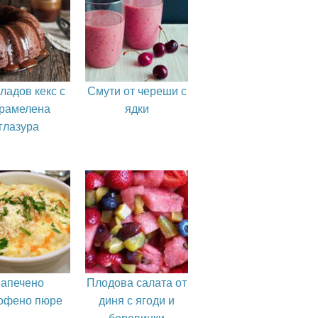
ладов кекс с
Смути от череши с
рамелена
ядки
глазура
апечено
Плодова салата от
офено пюре
диня с ягоди и
боровинки