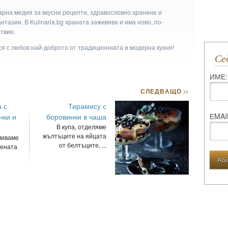
арна медия за вкусни рецепти, здравословно хранене и
тазии. В Kulinaria.bg храната заживява и има ново, по-
твие.
ася с любов най-доброто от традиционната и модерна кухня!
С
ИМЕ:
СЛЕДВАЩО
>>
 с
Тирамису с
ЕMAI
нки и
боровинки в чаша
В купа, отделяме
жълтъците на яйцата
миваме
от белтъците, ...
лената