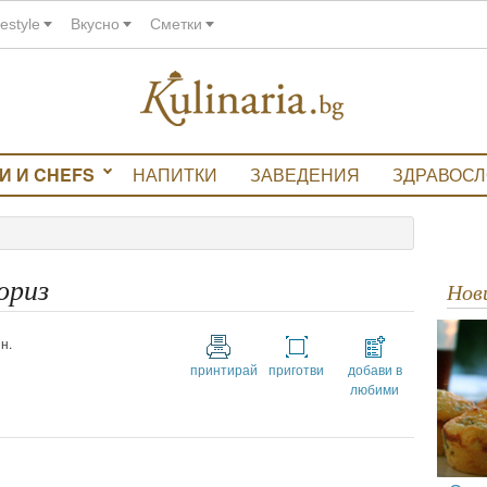
festyle
Вкусно
Сметки
И И CHEFS
НАПИТКИ
ЗАВЕДЕНИЯ
ЗДРАВОС
ориз
Но
н.
принтирай
приготви
добави в
любими