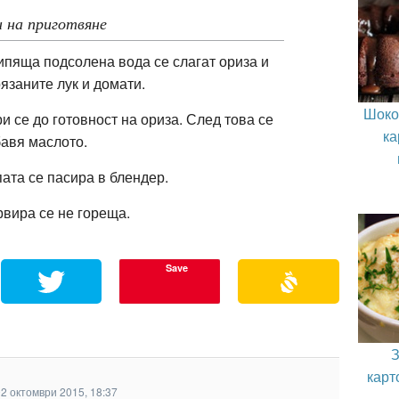
 на приготвяне
ипяща подсолена вода се слагат ориза и
язаните лук и домати.
Шоко
и се до готовност на ориза. След това се
ка
авя маслото.
ата се пасира в блендер.
вира се не гореща.
Save
З
карт
2 октомври 2015, 18:37