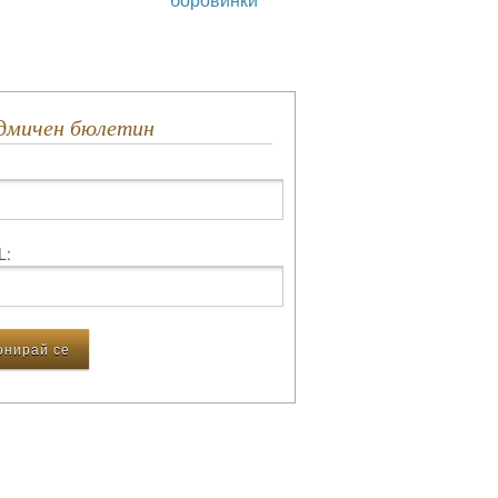
едмичен бюлетин
L: