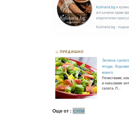
Kulinaria.bg
e кулин
изтънчени гурме фан
изкусително присъс
Kulinaria.bg - подн
<<
ПРЕДИШНО
Зелена салата
ягоди, борови
манго
Почистваме, из
и накъсваме зе
салата. П...
Още от :
СУПИ