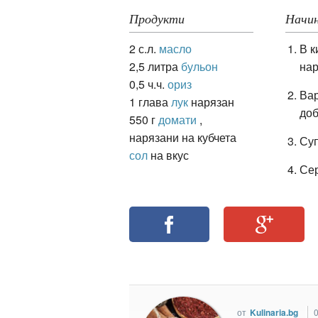
Продукти
Начин
2 с.л.
масло
В к
ация
2,5 литра
бульон
нар
0,5 ч.ч.
ориз
Вар
1 глава
лук
нарязан
доб
550 г
домати
,
нарязани на кубчета
Суп
сол
на вкус
Сер
от
Kulinaria.bg
0