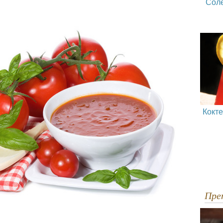
Сол
Кокт
Пр