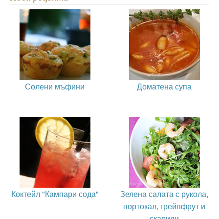
Солени мъфини
Доматена супа
Коктейл "Кампари сода"
Зелена салата с рукола,
портокал, грейпфрут и
скариди