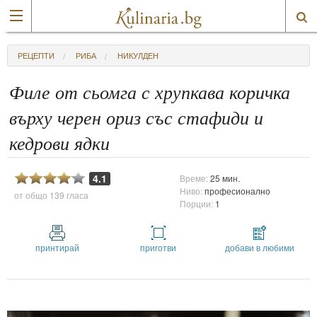
РЕЦЕПТИ
РИБА
НИКУЛДЕН
Филе от сьомга с хрупкава коричка
върху черен ориз със стафиди и
кедрови ядки
4.1
Време:
25 мин.
Ниво:
професионално
от общо
139 гласа
Порции:
1
принтирай
приготви
добави в любими