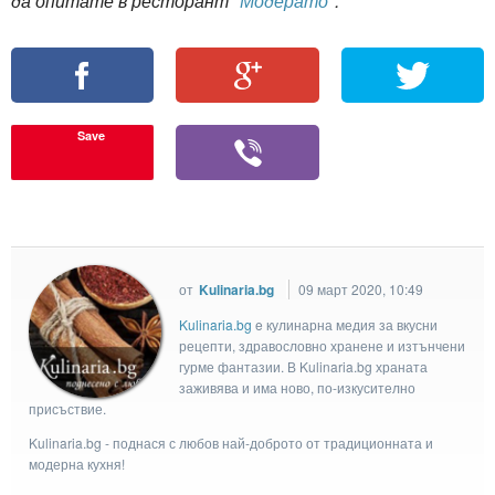
да опитате в ресторант
"Модерато"
.
Save
от
Kulinaria.bg
09 март 2020, 10:49
Kulinaria.bg
e кулинарна медия за вкусни
рецепти, здравословно хранене и изтънчени
гурме фантазии. В Kulinaria.bg храната
заживява и има ново, по-изкусително
присъствие.
Kulinaria.bg - поднася с любов най-доброто от традиционната и
модерна кухня!