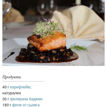
Продукти
40 г
корнфлейкс
натурален
30 г
филирани бадеми
180 г
филе от сьомга