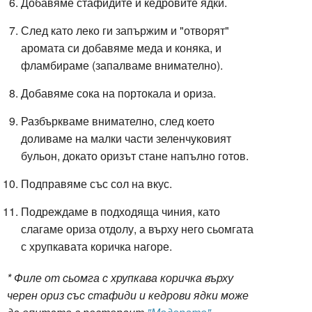
Добавяме стафидите и кедровите ядки.
След като леко ги запържим и "отворят"
аромата си добавяме меда и коняка, и
фламбираме (запалваме внимателно).
Добавяме сока на портокала и ориза.
Разбъркваме внимателно, след което
доливаме на малки части зеленчуковият
бульон, докато оризът стане напълно готов.
Подправяме със сол на вкус.
Подреждаме в подходяща чиния, като
слагаме ориза отдолу, а върху него сьомгата
с хрупкавата коричка нагоре.
* Филе от сьомга с хрупкава коричка върху
черен ориз със стафиди и кедрови ядки може