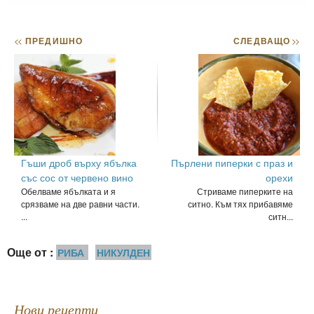
<<
ПРЕДИШНО
СЛЕДВАЩО
>>
Гъши дроб върху ябълка
Пърлени пиперки с праз и
със сос от червено вино
орехи
Обелваме ябълката и я
Стриваме пиперките на
срязваме на две равни части.
ситно. Към тях прибавяме
...
ситн...
Още от :
РИБА
НИКУЛДЕН
Нови рецепти