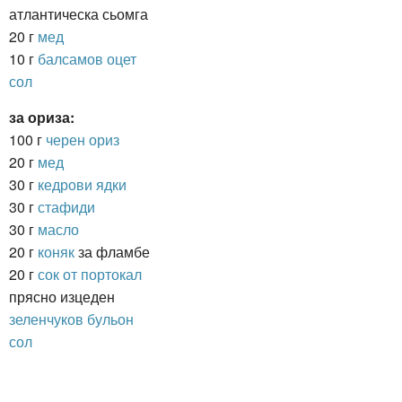
атлантическа сьомга
20 г
мед
10 г
балсамов оцет
сол
за ориза:
100 г
черен ориз
20 г
мед
30 г
кедрови ядки
30 г
стафиди
30 г
масло
20 г
коняк
за фламбе
20 г
сок от портокал
прясно изцеден
зеленчуков бульон
сол