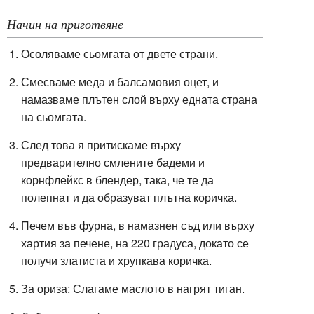
Начин на приготвяне
Осоляваме сьомгата от двете страни.
Смесваме меда и балсамовия оцет, и
намазваме плътен слой върху едната страна
на сьомгата.
След това я притискаме върху
предварително смлените бадеми и
корнфлейкс в блендер, така, че те да
полепнат и да образуват плътна коричка.
Печем във фурна, в намазнен съд или върху
хартия за печене, на 220 градуса, докато се
получи златиста и хрупкава коричка.
За ориза: Слагаме маслото в нагрят тиган.