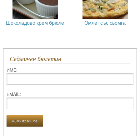
Шоколадово крем брюле
Омлет със сьомга
Седмичен бюлетин
ИМЕ:
ЕMAIL: