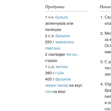
Продукти
Начин
1 ч.ч.
бульон
Сва
ация
зеленчуков или
опа
пилешки
Меж
2 с.л.
брашно
за 
250 г
заквасена
Ост
сметана
оме
2 скилидки
чесън
,
счукан
С р
1 с.л.
зехтин
тиг
380 г
гъби
зап
400 г
фузуили
Отд
черен пипер
на вкус
бра
сол
на вкус
пип
и о
сос