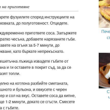
 на приготвяне
рете фузуилите според инструкциите на
ковката, до полуготовност. Отцедете.
Пече
дувременно пригответе соса. Запържете
с
кратко чесъна, добавете нарязаните гъби.
авете на огъня за 5-7 минути, до
кване, като бъркате непрекъснато.
ешетъчна лъжица извадете гъбите от
ана и ги оставете в покрит съд, за да се
азят топли.
елно на котлона разбийте сметаната,
шното и бульона, и овкусете с черен
С
ер и сол на вкус. Оставете соса да кипне,
ще 1-2 минути, докато се сгъсти. Смесете
а с гъбите.