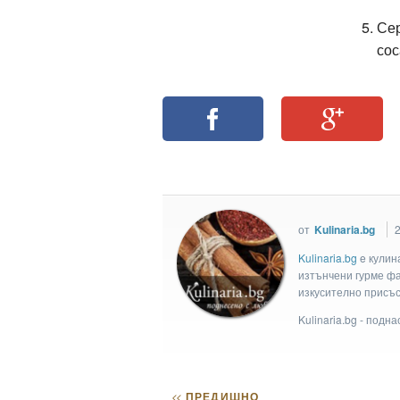
Сер
сос
от
Kulinaria.bg
2
Kulinaria.bg
e кулин
изтънчени гурме фан
изкусително присъс
Kulinaria.bg - подн
<<
ПРЕДИШНО