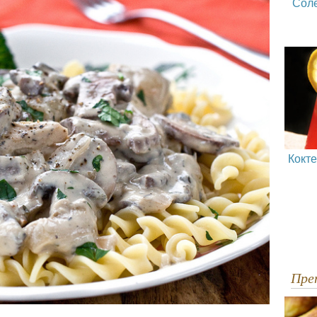
Сол
Кокт
Пр