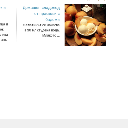
к и
Домашен сладолед
от праскови с
бадеми
ица и
Желатинът се накисва
ок
в 30 мл студена вода.
алива
Млякото ...
иганът