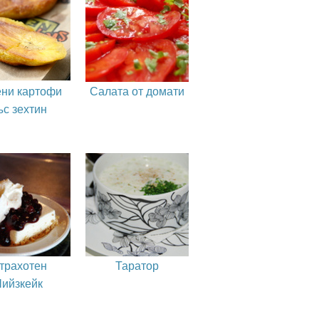
ни картофи
Салата от домати
ъс зехтин
трахотен
Таратор
Чийзкейк