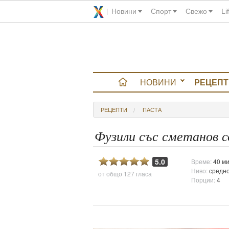
Новини
Спорт
Свежо
Li
НОВИНИ
РЕЦЕПТ
вюта
РЕЦЕПТИ
ПАСТА
итно
Фузили със сметанов с
 градина
5.0
Време:
40 ми
Ниво:
средн
от общо
127 гласа
и Chefs
Порции:
4