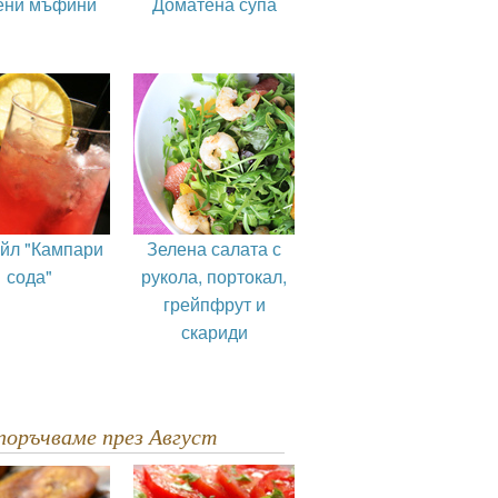
ени мъфини
Доматена супа
ейл "Кампари
Зелена салата с
сода"
рукола, портокал,
грейпфрут и
скариди
епоръчваме през Август