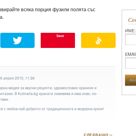
вирайте всяка порция фузили полята със
а.
С
ИМЕ:
Save
ЕMAI
6 април 2015, 11:36
арна медия за вкусни рецепти, здравословно хранене и
тазии. В Kulinaria.bg храната заживява и има ново, по-
твие.
ася с любов най-доброто от традиционната и модерна кухня!
СЛЕДВАЩО
>>