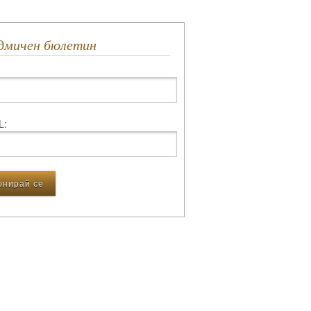
едмичен бюлетин
L: