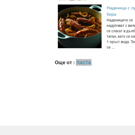
Наденица с лу
бира
Надениците се
надупчват с вил
се слагат в дълб
тиган, като се н
1 пръст вода. Т
се ...
Още от :
ПАСТА