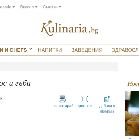
festyle
Вкусно
Сметки
И И CHEFS
НАПИТКИ
ЗАВЕДЕНИЯ
ЗДРАВОС
ос и гъби
Но
н.
о
принтирай
приготви
добави в
любими