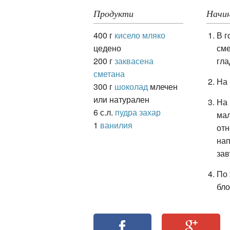
Продукти
Начин
400 г
кисело мляко
В г
ация
цедено
сме
200 г
заквасена
гла
сметана
На 
300 г
шоколад
млечен
или натурален
На 
6 с.л.
пудра захар
мал
1
ванилия
отн
нап
зав
По 
бло