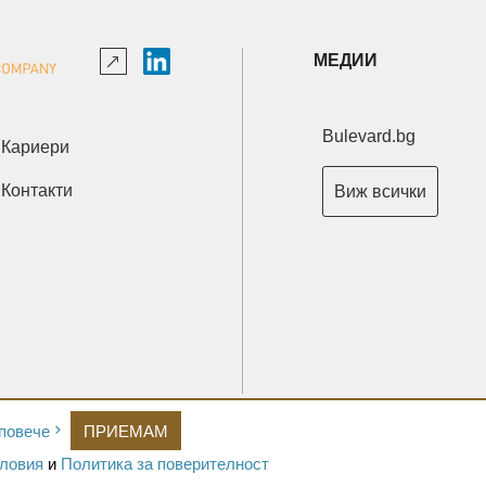
МЕДИИ
Bulevard.bg
Кариери
Контакти
Виж всички
Copyright © 2026 Ксениум ООД. Всички права запазени.
повече
ПРИЕМАМ
Developed by
XeniumCompany.com
ловия
и
Политика за поверителност