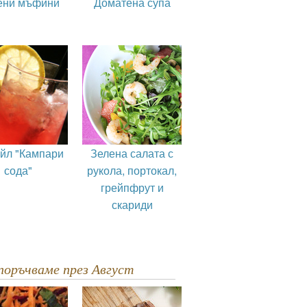
ени мъфини
Доматена супа
ейл "Кампари
Зелена салата с
сода"
рукола, портокал,
грейпфрут и
скариди
епоръчваме през Август