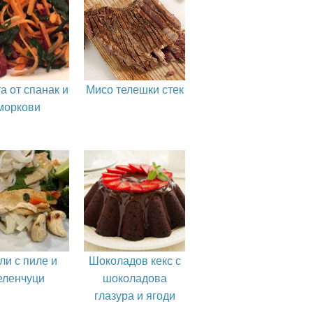
а от спанак и
Мисо телешки стек
моркови
ли с пиле и
Шоколадов кекс с
еленчуци
шоколадова
глазура и ягоди