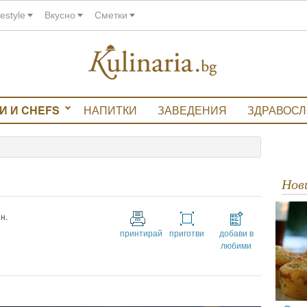
festyle
Вкусно
Сметки
И И CHEFS
НАПИТКИ
ЗАВЕДЕНИЯ
ЗДРАВОС
Но
н.
принтирай
приготви
добави в
любими