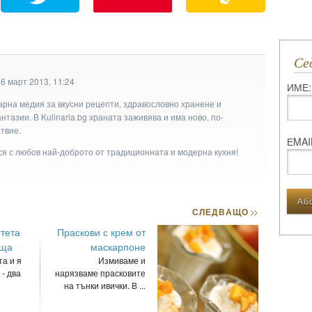
С
6 март 2013, 11:24
ИМЕ:
арна медия за вкусни рецепти, здравословно хранене и
тазии. В Kulinaria.bg храната заживява и има ново, по-
твие.
ЕMAI
ася с любов най-доброто от традиционната и модерна кухня!
СЛЕДВАЩО
>>
тета
Праскови с крем от
еща
маскарпоне
а и я
Измиваме и
 - два
нарязваме прасковите
на тънки ивички. В ...