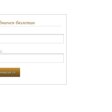
едмичен бюлетин
L: