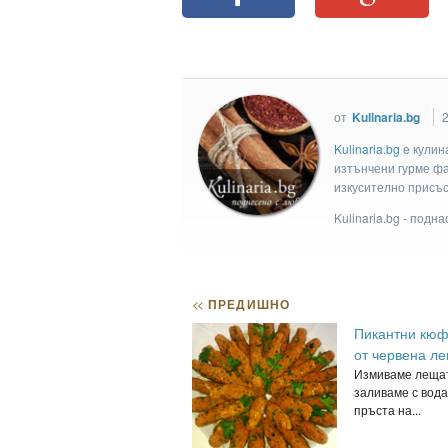
от
Kulinaria.bg
2
Kulinaria.bg
e кулин
изтънчени гурме фан
изкусително присъс
Kulinaria.bg - подн
<<
ПРЕДИШНО
Пикантни кюф
от червена л
Измиваме лещат
заливаме с вода
пръста на...