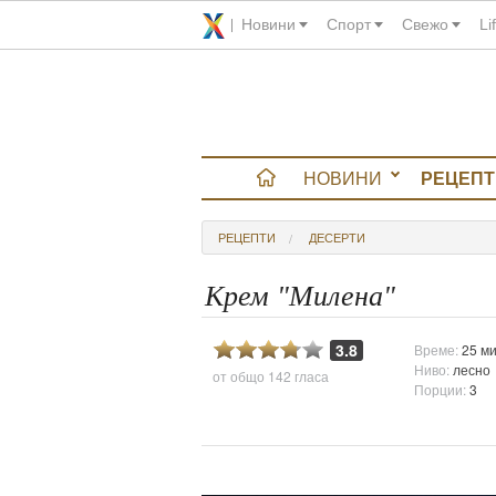
Новини
Спорт
Свежо
Li
НОВИНИ
РЕЦЕПТ
вюта
РЕЦЕПТИ
ДЕСЕРТИ
итно
Крем "Милена"
 градина
3.8
Време:
25 ми
Ниво:
лесно
от общо
142 гласа
и Chefs
Порции:
3