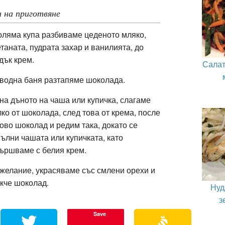
 на приготвяне
оляма купа разбиваме цеденото мляко,
таната, пудрата захар и ванилията, до
дък крем.
Салат
водна баня разтапяме шоколада.
на дъното на чаша или купичка, слагаме
ко от шоколада, след това от крема, после
ово шоколад и редим така, докато се
ълни чашата или купичката, като
ършваме с белия крем.
желание, украсяваме със смлени орехи и
кче шоколад.
Нуд
з
Save