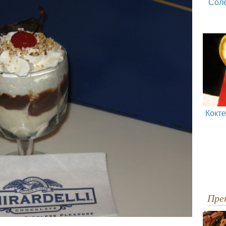
Сол
Кокт
Пр