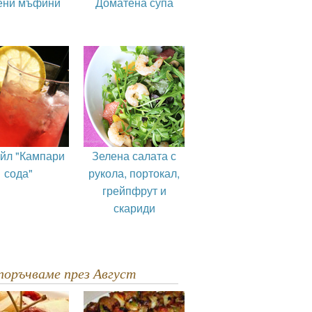
ени мъфини
Доматена супа
ейл "Кампари
Зелена салата с
сода"
рукола, портокал,
грейпфрут и
скариди
епоръчваме през Август