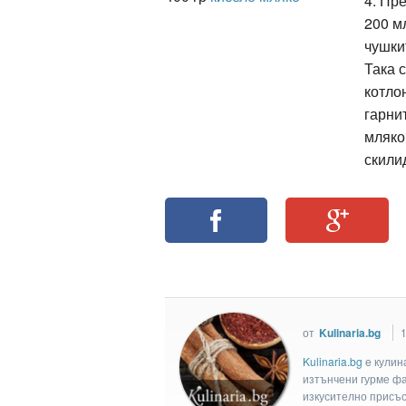
4. Пр
200 м
чушки
Така 
котло
гарни
мляко
скили
от
Kulinaria.bg
Kulinaria.bg
e кулин
изтънчени гурме фан
изкусително присъс