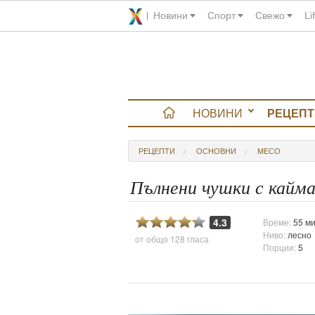
Новини
Спорт
Свежо
Li
НОВИНИ
РЕЦЕПТ
вюта
РЕЦЕПТИ
ОСНОВНИ
МЕСО
итно
Пълнени чушки с кайм
 градина
4.3
Време:
55 ми
Ниво:
лесно
от общо
128 гласа
и Chefs
Порции:
5