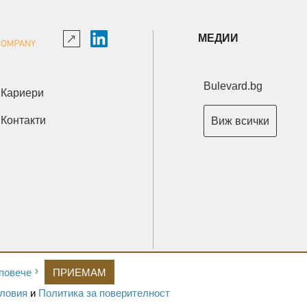
МЕДИИ
Bulevard.bg
Кариери
Контакти
Виж всички
Copyright © 2026 Ксениум ООД. Всички права запазени.
повече
ПРИЕМАМ
Developed by
XeniumCompany.com
ловия
и
Политика за поверителност