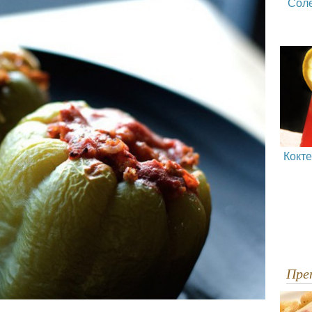
Сол
Кокт
Пр