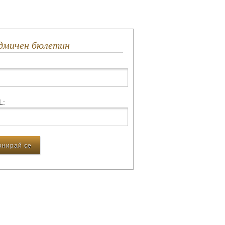
едмичен бюлетин
L: