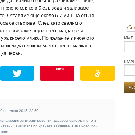
еди да свалим от огъня, разбиваме 1 яйце,
л прясно мляко и 5 с.л. вода и заливаме
те. Оставяме още около 5-7 мин. на огъня.
соса се сгъстява. След като свалим от
С
на, сервираме поръсени с магданоз и
тура кисело мляко. По желание в киселото
ИМЕ:
 можем да сложим малко сол и смачкана
дка чесън.
ЕMAI
Save
10 ноември 2015, 22:59
арна медия за вкусни рецепти, здравословно хранене и
тазии. В Kulinaria.bg храната заживява и има ново, по-
твие.