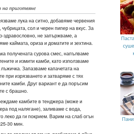
 на приготвяне
рязваме лука на ситно, добавяме червения
 чубрицата, сол и черен пипер на вкус. За
по-здравословно, не запържваме, а
Паста
яме каймата, ориза и доматите и зехтина.
суше
така получената сурова смес, напълваме
тените и измити камби, като използваме
 лъжичка. Запазваме капачетата на
те при изрязването и затваряме с тях
ните камби. Друг вариант е да поръсим
те с брашно.
реждаме камбите в тенджера (може и
ера под налягане), заливаме с вода,
то леко да ги покрием. Варим на слаб огън
Пани
 25-30 мин.