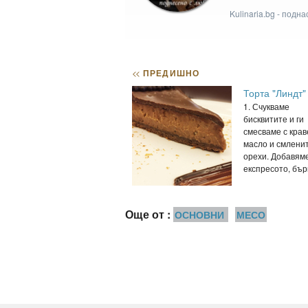
Kulinaria.bg - подн
<<
ПРЕДИШНО
Торта "Линдт"
1. Счукваме
бисквитите и ги
смесваме с крав
масло и смлени
орехи. Добавяме
експресото, бърк
Още от :
ОСНОВНИ
МЕСО