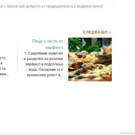
ася с любов най-доброто от традиционната и модерна кухня!
СЛЕДВАЩО
>>
Пица с тесто от
карфиол
1. Сваряваме измития
ето
и разделен на розички
те
карфиол в подсолена
 се
вода. Пасираме го с
ам...
кухненския робот и...