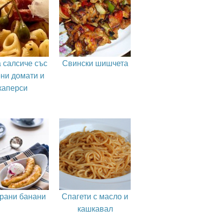
 салсиче със
Свински шишчета
ни домати и
каперси
рани банани
Спагети с масло и
кашкавал