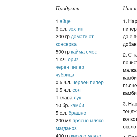
Продукти
Начин
1
яйце
1. На
ация
6 с.л.
зехтин
пипер,
200 гр
домати от
да е 
консерва
добав
500 гр
кайма смес
2. С 
1 к.ч.
ориз
почис
черен пипер
малка
чубрица
камби
0,5 ч.л.
червен пипер
пълне
0,5 ч.л.
сол
камби
1 глава
лук
3. На
10 бр.
камби
тендж
5 с.л.
брашно
колко
200 мл
прясно мляко
около
магданоз
400 гр
кисело мляко