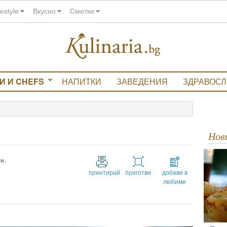
festyle
Вкусно
Сметки
И И CHEFS
НАПИТКИ
ЗАВЕДЕНИЯ
ЗДРАВОС
а
Но
н.
принтирай
приготви
добави в
любими