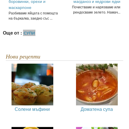
боровинки, орехи и
магданоз и кедрови ядки
маскарпоне
Почистваме и нарязваме или
рендосваме зелето. Намач...
Разбиваме яйцата с помощта
на бъркалка, заедно със ...
Още от :
СУПИ
Нови рецепти
Солени мъфини
Доматена супа