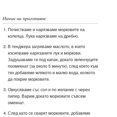
Начин на приготвяне
Почистваме и нарязваме морковите на
колелца. Лукa нарязваме на дребно.
В тенджера загряваме маслото, в което
изсипваме нарязаните лук и моркови.
Задушаваме ги под капак, докато зеленчуците
поомекнат (за около 5 минути), след което към
тях добавяме млякото и малко вода, колкото
да покрие морковите.
Овкусяваме със сол и по желание с черен
пипер. Варим докато морковите съвсем
омекнат.
След като се сварят морковите, добавяме