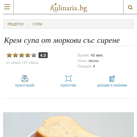
РЕЦЕПТИ
СУПИ
Крем супа от моркови със сирене
4.0
Време:
40 мин.
Ниво:
лесно
от общо
127 гласа
Порции:
4
принтирай
приготви
добави в любими