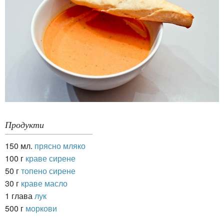
Продукти
150 мл.
прясно мляко
100 г
краве сирене
50 г
топено сирене
30 г
краве масло
1 глава
лук
500 г
моркови