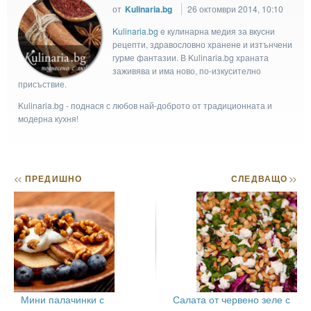
от
Kulinaria.bg
26 октомври 2014, 10:10
Kulinaria.bg
e кулинарна медия за вкусни
рецепти, здравословно хранене и изтънчени
гурме фантазии. В Kulinaria.bg храната
заживява и има ново, по-изкусително
присъствие.
Kulinaria.bg - поднася с любов най-доброто от традиционната и
модерна кухня!
<<
ПРЕДИШНО
СЛЕДВАЩО
>>
Мини палачинки с
Салата от червено зеле с