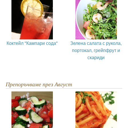
Коктейл "Кампари сода"
Зелена салата с рукола,
портокал, грейпфрут и
скариди
Препоръчваме през Август