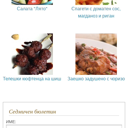
Салата "Лято"
Спагети с доматен сос,
магданоз и риган
Телешки кюфтенца на шиш
Заешко задушено с чоризо
Седмичен бюлетин
ИМЕ: