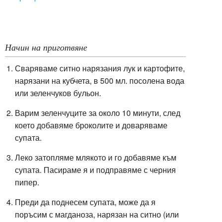
Начин на приготвяне
Сваряваме ситно нарязания лук и картофите,
нарязани на кубчета, в 500 мл. посолена вода
или зеленчуков бульон.
Варим зеленчуците за около 10 минути, след
което добавяме броколите и доваряваме
супата.
Леко затопляме млякото и го добавяме към
супата. Пасираме я и подправяме с черния
пипер.
Преди да поднесем супата, може да я
поръсим с магданоза, нарязан на ситно (или