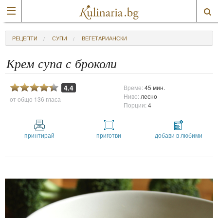
РЕЦЕПТИ
СУПИ
ВЕГЕТАРИАНСКИ
Крем супа с броколи
4.4
Време:
45 мин.
Ниво:
лесно
от общо
136 гласа
Порции:
4
принтирай
приготви
добави в любими