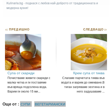
Kulinaria.bg - поднася с любов най-доброто от традиционната и
модерна кухня!
<<
ПРЕДИШНО
СЛЕДВАЩО
>>
Супа от скариди
Крем супа от тиква
Почистваме живите скариди с
Слагаме парчетата тиква във
малка четка и ги поставяме
водата и варим до омекване.В
във вряща подсолена вода.
тиган загряваме зехтина и в
Варим ги около 15 ми...
него задушаваме ...
Още от :
СУПИ
ВЕГЕТАРИАНСКИ