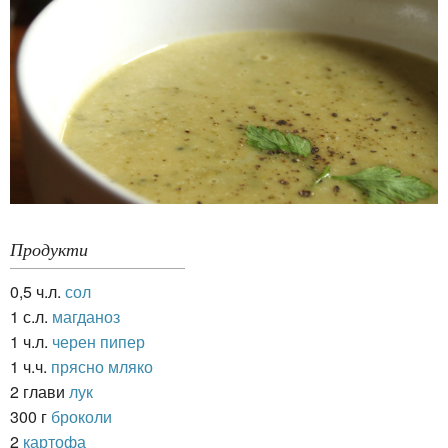
Продукти
0,5 ч.л.
сол
1 с.л.
магданоз
1 ч.л.
черен пипер
1 ч.ч.
прясно мляко
2 глави
лук
300 г
броколи
2
картофа