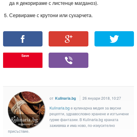
да я декорираме с листенце магданоз).
Сервираме с крутони или сухарчета.
Save
от
Kulinaria.bg
26 януари 2018, 10:27
Kulinaria.bg
e кулинарна медия за вкусни
рецепти, здравословно хранене и изтънчени
гурме фантазии. В Kulinaria.bg храната
заживява и има ново, по-изкусително
присъствие.