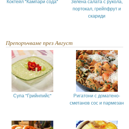
Коктейл "Кампари сода"
Зелена салата с рукола,
портокал, грейпфрут и
скариди
Препоръчваме през Август
Супа "Грийнпийс"
Ригатони с доматено-
сметанов сос и пармезан