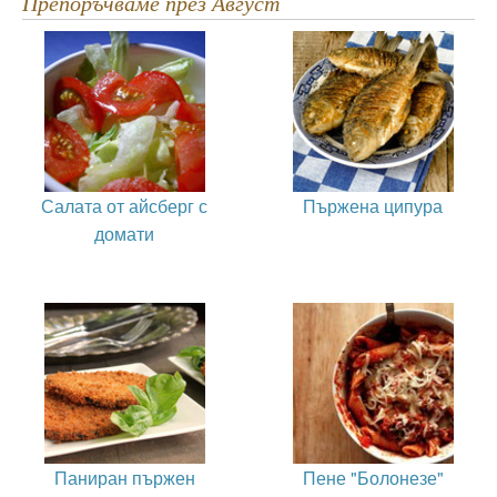
Препоръчваме през Август
Салата от айсберг с
Пържена ципура
домати
Паниран пържен
Пене "Болонезе"