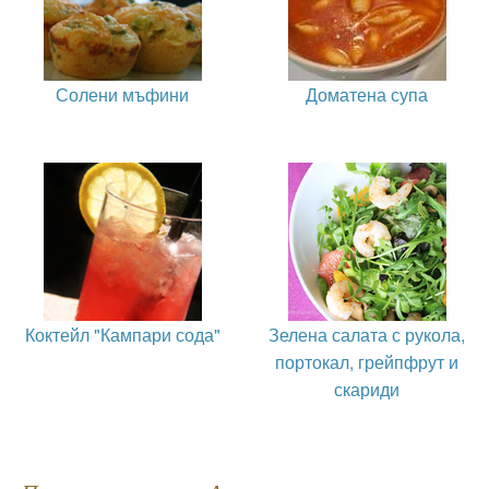
Солени мъфини
Доматена супа
Коктейл "Кампари сода"
Зелена салата с рукола,
портокал, грейпфрут и
скариди