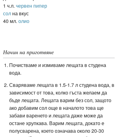
1 ч.л.
червен пипер
сол
на вкус
40 мл.
олио
Начин на приготвяне
Почистваме и измиваме лещата в студена
вода.
Сваряваме лещата в 1.5-1.7 л студена вода, в
зависимост от това, колко гъста желаем да
бъде лещата. Лещата варим без сол, защото
ако добавим сол още в началото това ще
забави варенето и лещата даже може да
остане хрупкава. Варим лещата, докато е
полусварена, което означава около 20-30