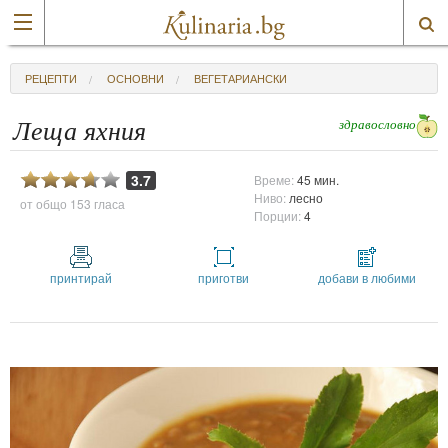
РЕЦЕПТИ
ОСНОВНИ
ВЕГЕТАРИАНСКИ
здравословно
Леща яхния
3.7
Време:
45 мин.
Ниво:
лесно
от общо
153 гласа
Порции:
4
принтирай
приготви
добави в любими