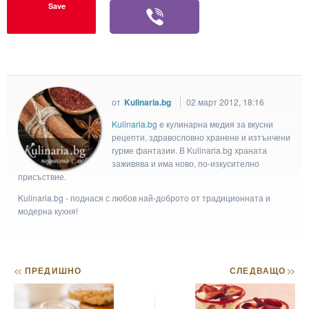
Save
от
Kulinaria.bg
02 март 2012, 18:16
Kulinaria.bg
e кулинарна медия за вкусни
рецепти, здравословно хранене и изтънчени
гурме фантазии. В Kulinaria.bg храната
заживява и има ново, по-изкусително
присъствие.
Kulinaria.bg - поднася с любов най-доброто от традиционната и
модерна кухня!
<<
ПРЕДИШНО
СЛЕДВАЩО
>>