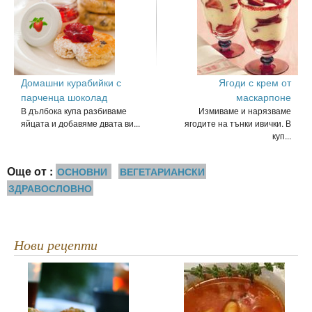
Домашни курабийки с
Ягоди с крем от
парченца шоколад
маскарпоне
В дълбока купа разбиваме
Измиваме и нарязваме
яйцата и добавяме двата ви...
ягодите на тънки ивички. В
куп...
Още от :
ОСНОВНИ
ВЕГЕТАРИАНСКИ
ЗДРАВОСЛОВНО
Нови рецепти