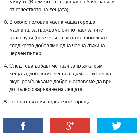
минути. (Времето за сваряване обаче зависи
от качеството на лещата).
В около половин чаена чаша гореща
мазнина, запържваме ситно нарязаните
зеленчуци (без чесъна), докато поомекнат
след което добавяме една чаена лъжица
червен пипер.
След това добавяме тази запръжка към
лещата, добавяме чесъна, домата и сол на
вкус, разбъркваме добре и оставяме да ври
до пълно сваряване на лещата.
Готовата яхния поднасяме гореща.