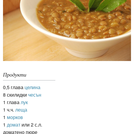
Продукти
0,5 глава
целина
8 скилидки
чесън
1 глава
лук
1 ч.ч.
леща
1
морков
1
домат
или 2 с.л.
доматено пюре