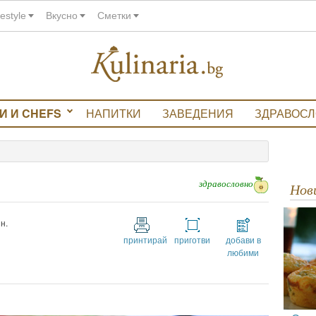
festyle
Вкусно
Сметки
И И CHEFS
НАПИТКИ
ЗАВЕДЕНИЯ
ЗДРАВОС
здравословно
Но
н.
принтирай
приготви
добави в
любими