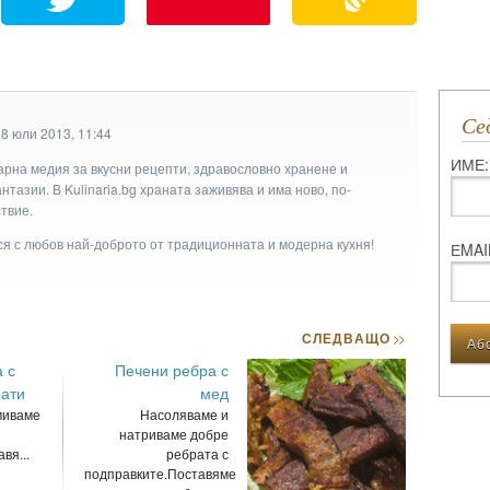
С
8 юли 2013, 11:44
ИМЕ:
арна медия за вкусни рецепти, здравословно хранене и
тазии. В Kulinaria.bg храната заживява и има ново, по-
твие.
ася с любов най-доброто от традиционната и модерна кухня!
ЕMAI
СЛЕДВАЩО
>>
 с
Печени ребра с
мати
мед
миваме
Насоляваме и
натриваме добре
вя...
ребрата с
подправките.Поставяме