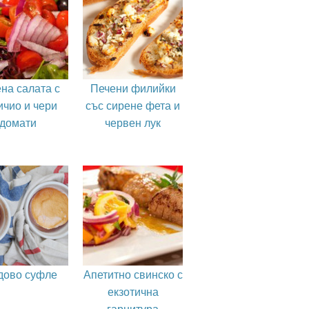
на салата с
Печени филийки
ичио и чери
със сирене фета и
домати
червен лук
дово суфле
Апетитно свинско с
екзотична
гарнитура