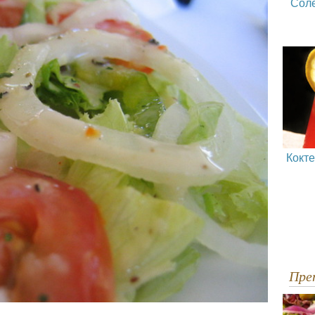
Сол
Кокт
Пр