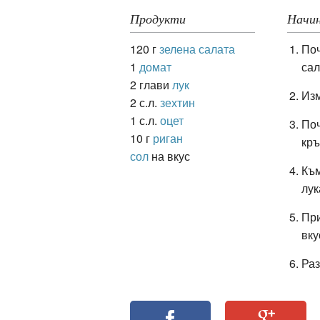
Продукти
Начин
120 г
зелена салата
Поч
ация
1
домат
сал
2 глави
лук
Изм
2 с.л.
зехтин
1 с.л.
оцет
Поч
10 г
риган
кръ
сол
на вкус
Към
лук
При
вку
Раз