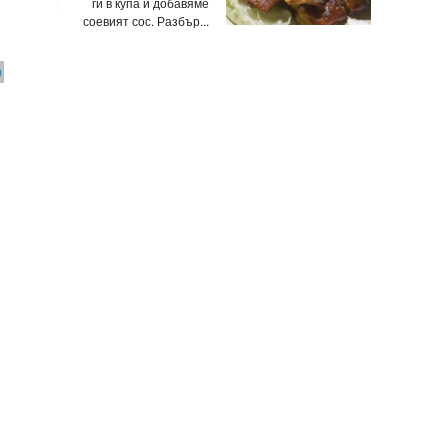
ги в купа и добавяме
соевият сос. Разбър...
О