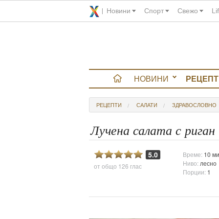
Новини
Спорт
Свежо
Li
НОВИНИ
РЕЦЕПТ
вюта
РЕЦЕПТИ
САЛАТИ
ЗДРАВОСЛОВНО
итно
Лучена салата с риган
 градина
5.0
Време:
10 ми
Ниво:
лесно
от общо
126 глас
и Chefs
Порции:
1