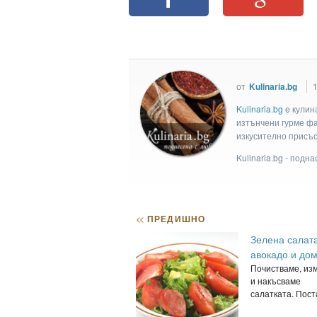
от
Kulinaria.bg
1
Kulinaria.bg
e кулин
изтънчени гурме фан
изкусително присъс
Kulinaria.bg - подн
<<
ПРЕДИШНО
Зелена салата
авокадо и до
Почистваме, из
и накъсваме
салатката. Поста