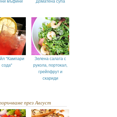
ени мъфини
Доматена супа
ейл "Кампари
Зелена салата с
сода"
рукола, портокал,
грейпфрут и
скариди
епоръчваме през Август