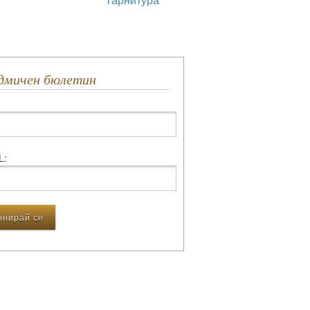
едмичен бюлетин
L: