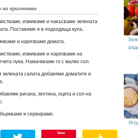
 на приготвяне
истваме, измиваме и накъсваме зелената
ата. Поставяме я в подходяща купа.
Зеле
иваме и нарязваме домата.
рад
истваме, измиваме и нарязваме на
гчета лука. Намачкваме го с малко сол.
 зелената салата добавяме доматите и
а.
бавяме ригана, зехтина, оцета и сол на
с.
бъркваме и сервираме.
Яго
Save