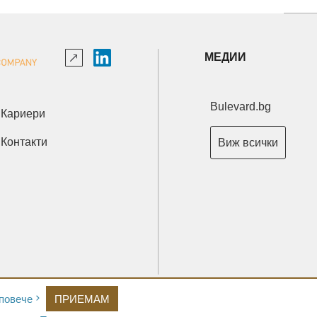
МЕДИИ
Bulevard.bg
Кариери
Контакти
Виж всички
Copyright © 2026 Ксениум ООД. Всички права запазени.
повече
ПРИЕМАМ
Developed by
XeniumCompany.com