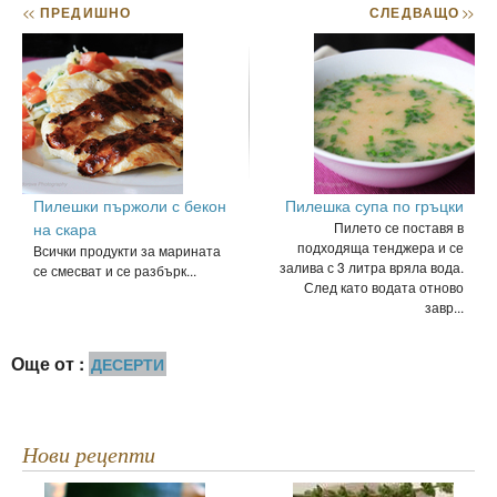
<<
ПРЕДИШНО
СЛЕДВАЩО
>>
Пилешки пържоли с бекон
Пилешка супа по гръцки
на скара
Пилето се поставя в
подходяща тенджера и се
Всички продукти за марината
залива с 3 литра вряла вода.
се смесват и се разбърк...
След като водата отново
завр...
Още от :
ДЕСЕРТИ
Нови рецепти