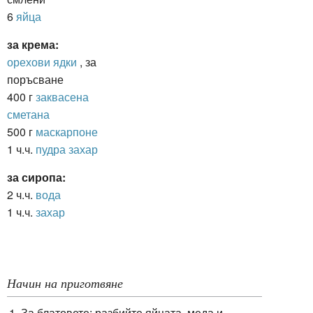
6
яйца
за крема:
орехови ядки
, за
поръсване
400 г
заквасена
сметана
500 г
маскарпоне
1 ч.ч.
пудра захар
за сиропа:
2 ч.ч.
вода
1 ч.ч.
захар
Начин на приготвяне
За блатовете: разбийте яйцата, меда и