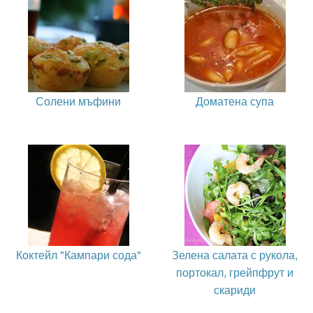
Солени мъфини
Доматена супа
Коктейл "Кампари сода"
Зелена салата с рукола,
портокал, грейпфрут и
скариди