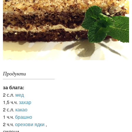
Продукти
за блата:
2 с.л.
мед
1,5 ч.ч.
захар
2 с.л.
какао
1 ч.ч.
брашно
2 ч.ч.
орехови ядки
,
смлени