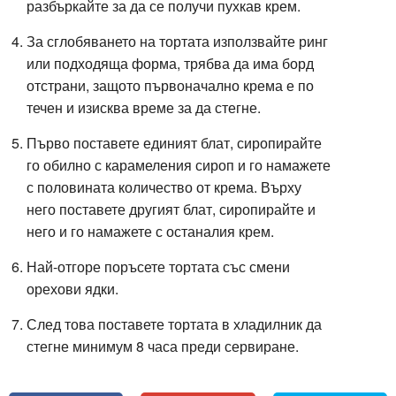
разбъркайте за да се получи пухкав крем.
За сглобяването на тортата използвайте ринг
или подходяща форма, трябва да има борд
отстрани, защото първоначално крема е по
течен и изисква време за да стегне.
Първо поставете единият блат, сиропирайте
го обилно с карамеления сироп и го намажете
с половината количество от крема. Върху
него поставете другият блат, сиропирайте и
него и го намажете с останалия крем.
Най-отгоре поръсете тортата със смени
орехови ядки.
След това поставете тортата в хладилник да
стегне минимум 8 часа преди сервиране.