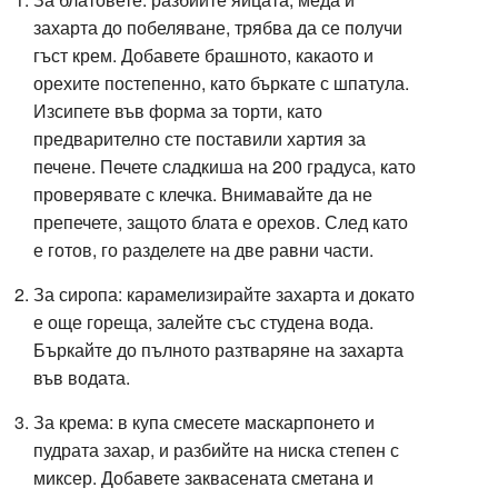
захарта до побеляване, трябва да се получи
гъст крем. Добавете брашното, какаото и
орехите постепенно, като бъркате с шпатула.
Изсипете във форма за торти, като
предварително сте поставили хартия за
печене. Печете сладкиша на 200 градуса, като
проверявате с клечка. Внимавайте да не
препечете, защото блата е орехов. След като
е готов, го разделете на две равни части.
За сиропа: карамелизирайте захарта и докато
е още гореща, залейте със студена вода.
Бъркайте до пълното разтваряне на захарта
във водата.
За крема: в купа смесете маскарпонето и
пудрата захар, и разбийте на ниска степен с
миксер. Добавете заквасената сметана и