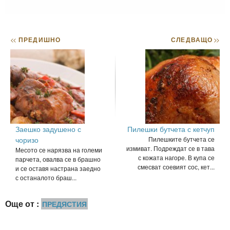
<<
ПРЕДИШНО
СЛЕДВАЩО
>>
Заешко задушено с
Пилешки бутчета с кетчуп
чоризо
Пилешките бутчета се
измиват. Подреждат се в тава
Месото се нарязва на големи
с кожата нагоре. В купа се
парчета, овалва се в брашно
смесват соевият сос, кет...
и се оставя настрана заедно
с останалото браш...
Още от :
ПРЕДЯСТИЯ