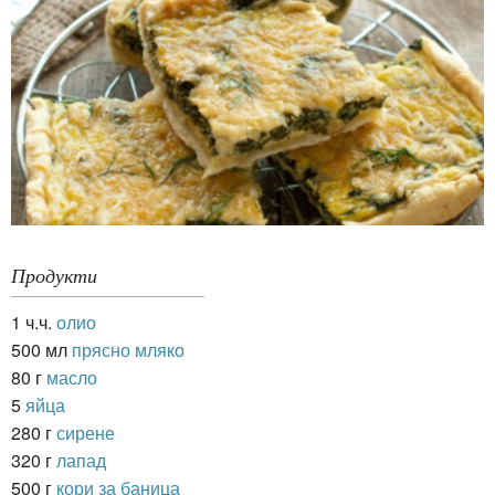
Продукти
1 ч.ч.
олио
500 мл
прясно мляко
80 г
масло
5
яйца
280 г
сирене
320 г
лапад
500 г
кори за баница