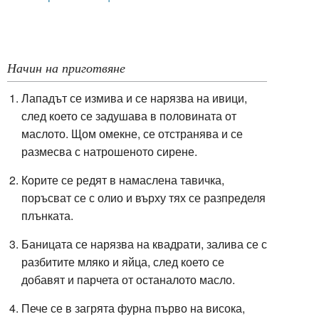
Начин на приготвяне
Лападът се измива и се нарязва на ивици,
след което се задушава в половината от
маслото.
Щом омекне, се отстранява и се
размесва с натрошеното сирене.
Корите се редят в намаслена тавичка,
поръсват се с олио и върху тях се разпределя
плънката.
Баницата се нарязва на квадрати, залива се с
разбитите мляко и яйца, след което се
добавят и парчета от останалото масло.
Пече се в загрята фурна първо на висока,