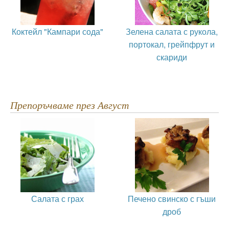
Коктейл "Кампари сода"
Зелена салата с рукола,
портокал, грейпфрут и
скариди
Препоръчваме през Август
Салата с грах
Печено свинско с гъши
дроб