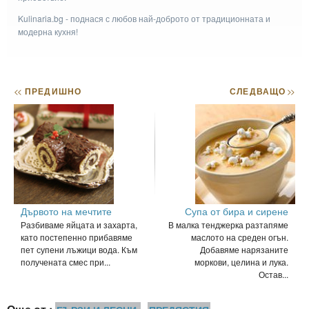
Kulinaria.bg - поднася с любов най-доброто от традиционната и
модерна кухня!
<<
ПРЕДИШНО
СЛЕДВАЩО
>>
Дървото на мечтите
Супа от бира и сирене
Разбиваме яйцата и захарта,
В малка тенджерка разтапяме
като постепенно прибавяме
маслото на среден огън.
пет супени лъжици вода. Към
Добавяме нарязаните
получената смес при...
моркови, целина и лука.
Остав...