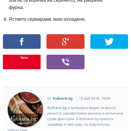
фурна.
Ястието сервираме леко охладено.
Save
от
Kulinaria.bg
15 май 2018, 19:25
Kulinaria.bg
e кулинарна медия за вкусни
рецепти, здравословно хранене и изтънчени
гурме фантазии. В Kulinaria.bg храната
заживява и има ново, по-изкусително
присъствие.