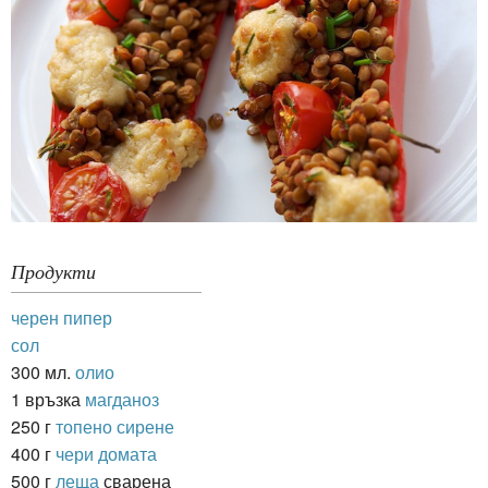
Продукти
черен пипер
сол
300 мл.
олио
1 връзка
магданоз
250 г
топено сирене
400 г
чери домата
500 г
леща
сварена