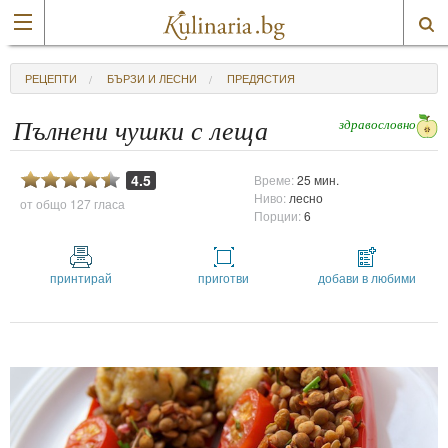
РЕЦЕПТИ
БЪРЗИ И ЛЕСНИ
ПРЕДЯСТИЯ
здравословно
Пълнени чушки с леща
4.5
Време:
25 мин.
Ниво:
лесно
от общо
127 гласа
Порции:
6
принтирай
приготви
добави в любими