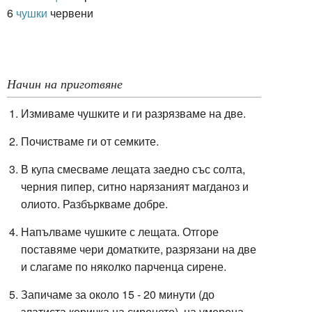
6
чушки
червени
Начин на приготвяне
Измиваме чушките и ги разрязваме на две.
Почистваме ги от семките.
В купа смесваме лещата заедно със солта,
черния пипер, ситно нарязаният магданоз и
олиото. Разбъркваме добре.
Напълваме чушките с лещата. Отгоре
поставяме чери доматките, разрязани на две
и слагаме по няколко парченца сирене.
Запичаме за около 15 - 20 минути (до
златиста коричка на сиренето), на умерена