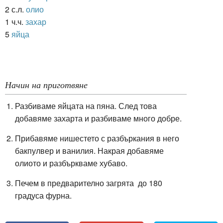
2 с.л.
олио
1 ч.ч.
захар
5
яйца
Начин на приготвяне
Разбиваме яйцата на пяна. След това
добавяме захарта и разбиваме много добре.
Прибавяме нишестето с разбъркания в него
бакпулвер и ванилия. Накрая добавяме
олиото и разбъркваме хубаво.
Печем в предварително загрята
до 180
градуса
фурна.