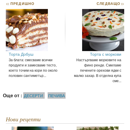
<<
ПРЕДИШНО
СЛЕДВАЩО
>>
Торта Добуш
Торта с моркови
За блата: смесваме всички
Настъргваме морковите на
продукти и замесваме тесто,
фино ренде. Смиламе
което точим на кори по около
печените орехови ядки с
половин сантиметър...
малко захар. В отделна купа
сме...
Още от :
ДЕСЕРТИ
ПЕЧИВА
Нови рецепти