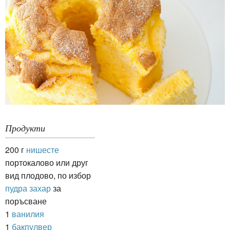
Продукти
200 г
нишесте
портокалово или друг
вид плодово, по избор
пудра захар
за
поръсване
1
ванилия
1
бакпулвер