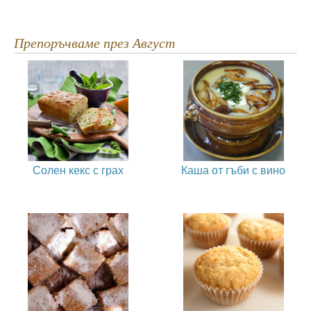
Препоръчваме през Август
Солен кекс с грах
Каша от гъби с вино