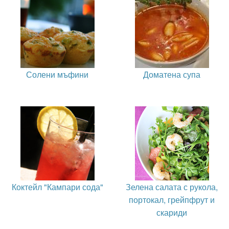
Солени мъфини
Доматена супа
Коктейл "Кампари сода"
Зелена салата с рукола,
портокал, грейпфрут и
скариди