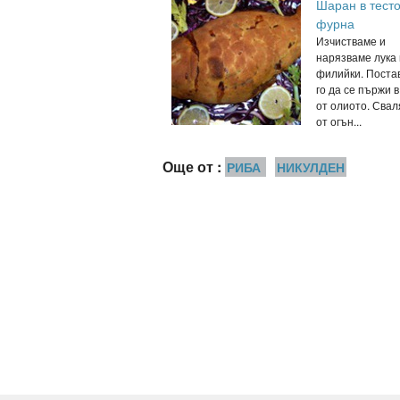
Шаран в тесто
фурна
Изчистваме и
нарязваме лука
филийки. Поста
го да се пържи в
от олиото. Свал
от огън...
Още от :
РИБА
НИКУЛДЕН