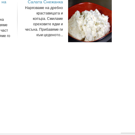
 на
Салата Снежанка
Нарязваме на дребно
краставицата и
копъра. Смиламе
 на
ореховите ядки и
вяме
чесъна. Прибавяме ги
 част
към цеденото...
яме го