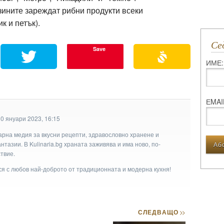
зините зареждат рибни продукти всеки
к и петък).
С
Save
ИМЕ:
ЕMAI
0 януари 2023, 16:15
арна медия за вкусни рецепти, здравословно хранене и
тазии. В Kulinaria.bg храната заживява и има ново, по-
твие.
ася с любов най-доброто от традиционната и модерна кухня!
СЛЕДВАЩО
>>