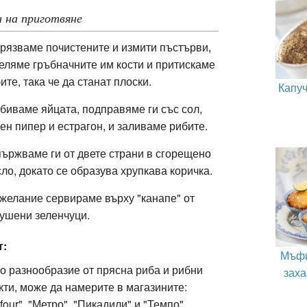
 на приготвяне
рязваме почистените и измити пъстърви,
еляме гръбначните им кости и притискаме
ите, така че да станат плоски.
Капуч
биваме яйцата, подправяме ги със сол,
ен пипер и естрагон, и заливаме рибите.
ържваме ги от двете страни в сгорещено
ло, докато се образува хрупкава коричка.
желание сервираме върху "канапе" от
ушени зеленчуци.
т:
Мъфи
о разнообразие от прясна риба и рибни
заха
кти, може да намерите в магазините:
four", "Метро", "Пикадили" и "Темпо".