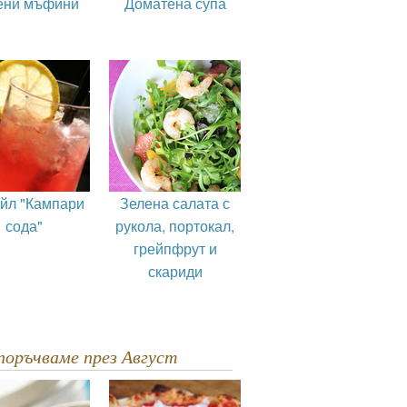
ени мъфини
Доматена супа
ейл "Кампари
Зелена салата с
сода"
рукола, портокал,
грейпфрут и
скариди
епоръчваме през Август