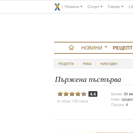
Новини
Спорт
Свежо
Li
НОВИНИ
РЕЦЕПТ
вюта
РЕЦЕПТИ
РИБА
НИКУЛДЕН
итно
Пържена пъстърва
 градина
4.4
Време:
30 ми
Ниво:
средн
от общо
130 гласа
и Chefs
Порции:
4