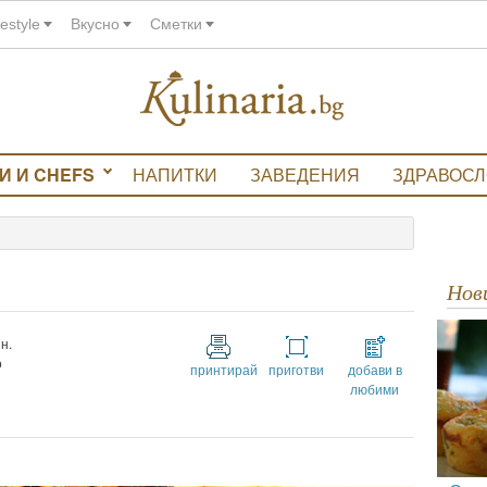
festyle
Вкусно
Сметки
И И CHEFS
НАПИТКИ
ЗАВЕДЕНИЯ
ЗДРАВОС
Но
н.
о
принтирай
приготви
добави в
любими