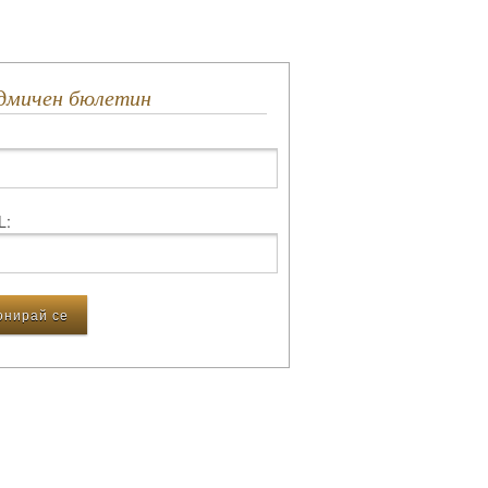
едмичен бюлетин
L: