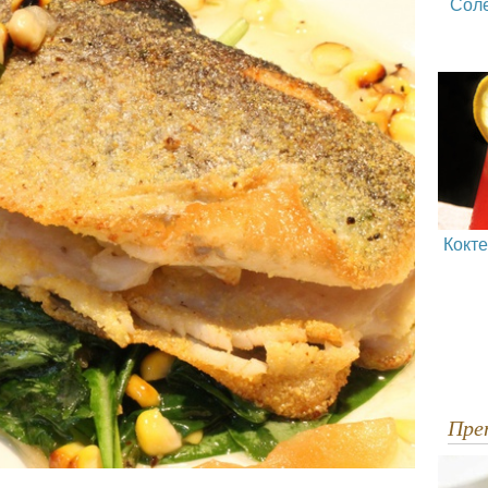
Сол
Кокт
Пр