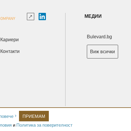
МЕДИИ
Bulevard.bg
Кариери
Контакти
Виж всички
Copyright © 2026 Ксениум ООД. Всички права запазени.
повече
ПРИЕМАМ
Developed by
XeniumCompany.com
ловия
и
Политика за поверителност