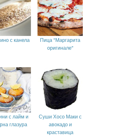
ино с канела
Пица "Маргарита
оригинале"
ни с лайм и
Суши Хосо Маки с
рна глазура
авокадо и
краставица