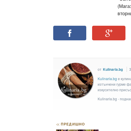
(Мага
вторни
от
Kulinaria.bg
3
Kulinaria.bg
e кулин
изтънчени гурме фан
изкусително присъс
Kulinaria.bg - подн
<<
ПРЕДИШНО