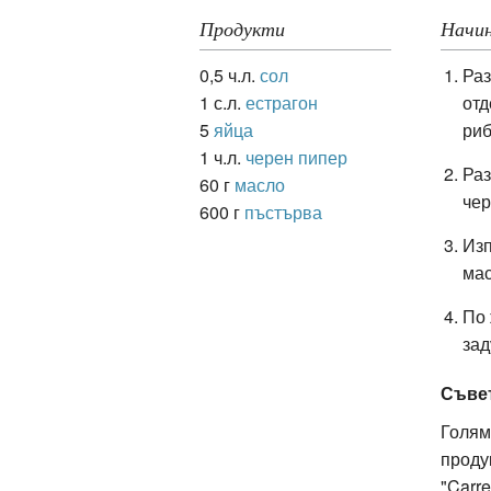
Продукти
Начин
0,5 ч.л.
сол
Раз
ация
1 с.л.
естрагон
отд
5
яйца
риб
1 ч.л.
черен пипер
Раз
60 г
масло
чер
600 г
пъстърва
Изп
мас
По 
зад
Съве
Голям
проду
"Carre