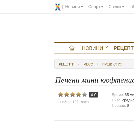
Новини
Спорт
Свежо
Li
НОВИНИ
РЕЦЕПТ
вюта
РЕЦЕПТИ
МЕСО
ПРЕДЯСТИЯ
итно
Печени мини кюфтенца 
 градина
4.0
Време:
65 ми
Ниво:
средн
от общо
127 гласа
и Chefs
Порции:
6