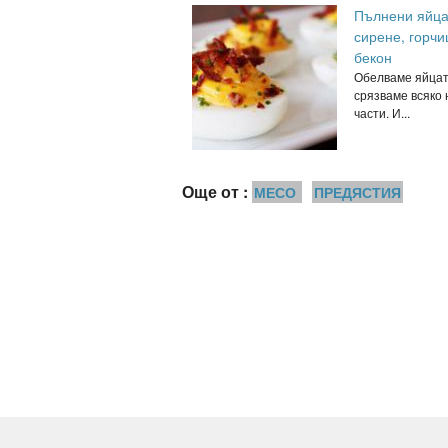
Пълнени яйца
сирене, горчи
бекон
Обелваме яйцат
срязваме всяко 
части. И...
Още от :
МЕСО
ПРЕДЯСТИЯ