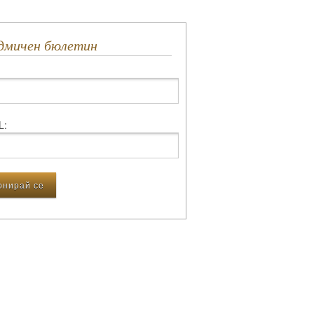
едмичен бюлетин
L: