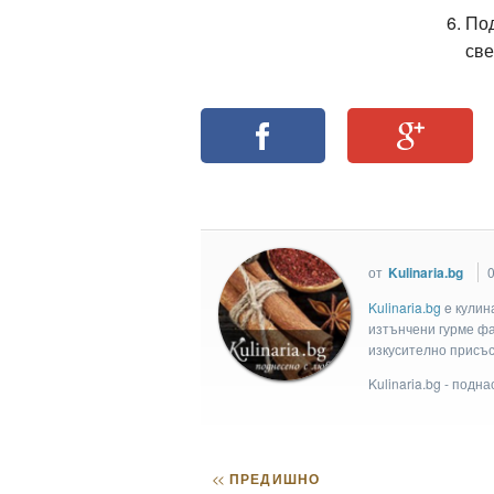
Под
све
от
Kulinaria.bg
0
Kulinaria.bg
e кулин
изтънчени гурме фан
изкусително присъс
Kulinaria.bg - подн
<<
ПРЕДИШНО