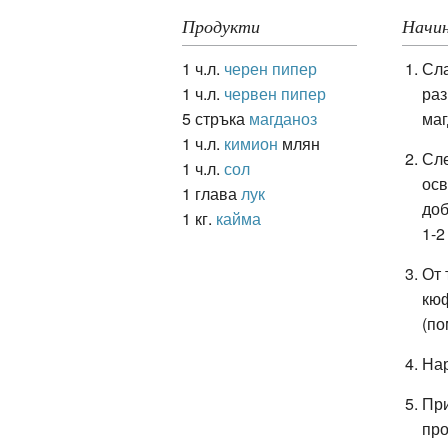
Продукти
Начин
1 ч.л.
черен пипер
Сла
ация
1 ч.л.
червен пипер
раз
5 стръка
магданоз
маг
1 ч.л.
кимион
млян
Сле
1 ч.л.
сол
осв
1 глава
лук
доб
1 кг.
кайма
1-2
От 
кюф
(по
Нар
При
пр