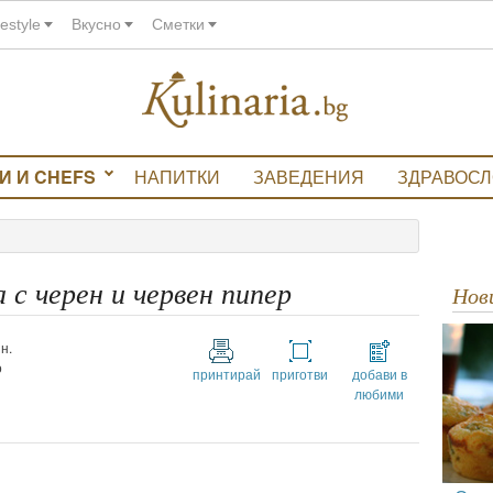
festyle
Вкусно
Сметки
И И CHEFS
НАПИТКИ
ЗАВЕДЕНИЯ
ЗДРАВОС
с черен и червен пипер
Но
н.
о
принтирай
приготви
добави в
любими