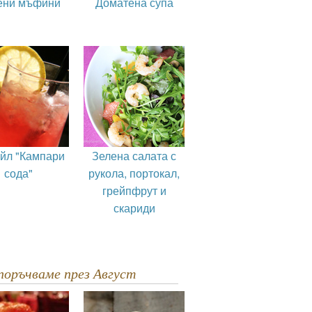
ени мъфини
Доматена супа
ейл "Кампари
Зелена салата с
сода"
рукола, портокал,
грейпфрут и
скариди
епоръчваме през Август