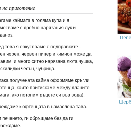
 на приготвяне
гаме каймата в голяма купа и я
месваме с дребно нарязания лук и
даноз.
Пепе
д това я овкусяваме с подправките -
ен черен, червен пипер и кимион може да
авим и много ситно нарязана люта чушка,
 скилидки чесън, чубрица.
така получената кайма оформяме кръгли
тенца, които притискаме между дланите
мага, ако потопим ръцете си във вода).
Шерб
еждаме кюфтенцата в намаслена тава.
 печенето, ги обръщаме без да ги
обождаме.