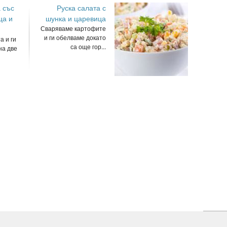
 със
Руска салата с
ца и
шунка и царевица
Сваряваме картофите
и ги обелваме докато
а и ги
са още гор...
на две