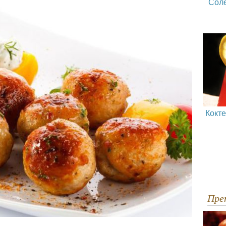
Сол
Кокт
Пр