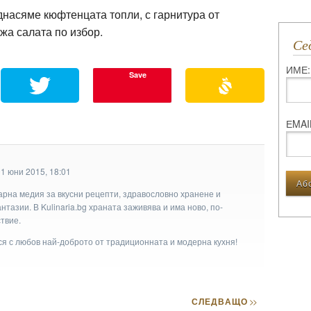
насяме кюфтенцата топли, с гарнитура от
жа салата по избор.
С
ИМЕ:
Save
ЕMAI
1 юни 2015, 18:01
арна медия за вкусни рецепти, здравословно хранене и
тазии. В Kulinaria.bg храната заживява и има ново, по-
твие.
ася с любов най-доброто от традиционната и модерна кухня!
СЛЕДВАЩО
>>