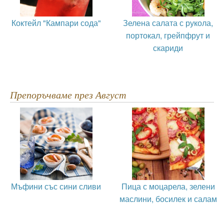
Коктейл "Кампари сода"
Зелена салата с рукола,
портокал, грейпфрут и
скариди
Препоръчваме през Август
Мъфини със сини сливи
Пица с моцарела, зелени
маслини, босилек и салам