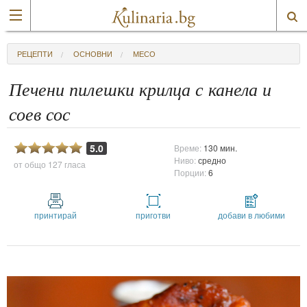
РЕЦЕПТИ
ОСНОВНИ
МЕСО
Печени пилешки крилца с канела и
соев сос
5.0
Време:
130 мин.
Ниво:
средно
от общо
127 гласа
Порции:
6
принтирай
приготви
добави в любими