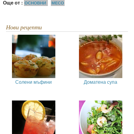
Още от :
ОСНОВНИ
МЕСО
Нови рецепти
Солени мъфини
Доматена супа