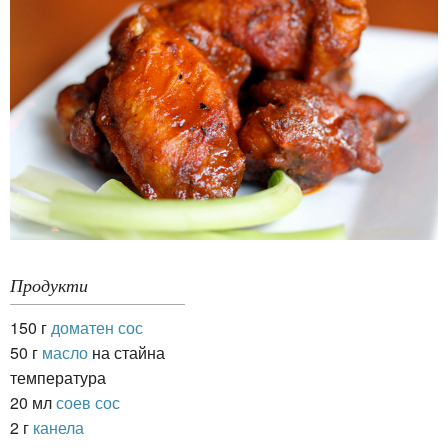
Продукти
150 г
доматен сос
50 г
масло
на стайна
температура
20 мл
соев сос
2 г
канела