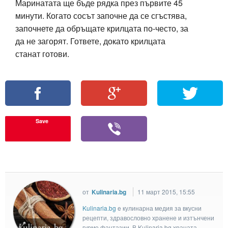
Маринатата ще бъде рядка през първите 45
минути. Когато сосът започне да се сгъстява,
започнете да обръщате крилцата по-често, за
да не загорят. Гответе, докато крилцата
станат готови.
Save
от
Kulinaria.bg
11 март 2015, 15:55
Kulinaria.bg
e кулинарна медия за вкусни
рецепти, здравословно хранене и изтънчени
гурме фантазии. В Kulinaria.bg храната