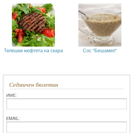
Телешки кюфтета на скара
Сос "Бешамел"
Седмичен бюлетин
ИМЕ:
ЕMAIL: