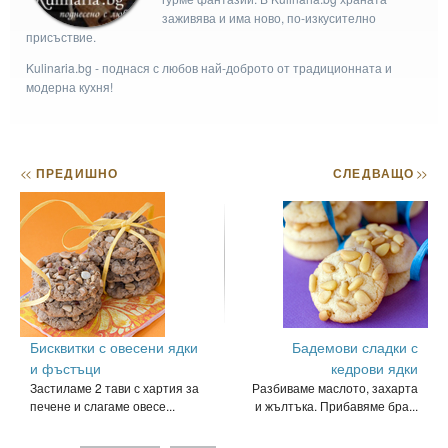
заживява и има ново, по-изкусително
присъствие.
Kulinaria.bg - поднася с любов най-доброто от традиционната и
модерна кухня!
<<
ПРЕДИШНО
СЛЕДВАЩО
>>
Бисквитки с овесени ядки
Бадемови сладки с
и фъстъци
кедрови ядки
Застиламе 2 тави с хартия за
Разбиваме маслото, захарта
печене и слагаме овесе...
и жълтъка. Прибавяме бра...