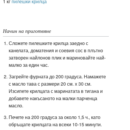
1 кг
пилешки крилца
Начин на приготвяне
Сложете пилешките крилца заедно с
канелата, доматения и соевия сос в плътно
затворен найлонов плик и мариновайте най-
малко за един час.
Загрейте фурната до 200 градуса. Намажете
с масло тава с размери 20 см. х 30 см.
Изсипете крилцата с маринатата в тигана и
добавете накъсаното на малки парченца
масло.
Печете на 200
градуса
за около 1,5 ч., като
обръщате крилцата на всеки 10-15 минути.