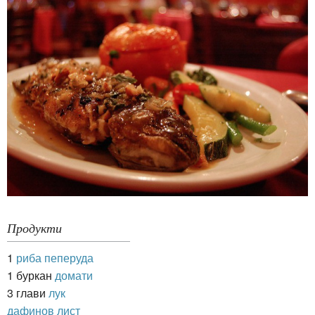
Продукти
1
риба пеперуда
1 буркан
домати
3 глави
лук
дафинов лист