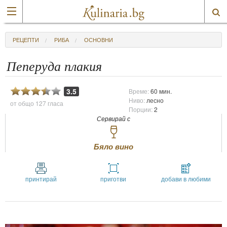
РЕЦЕПТИ
РИБА
ОСНОВНИ
Пеперуда плакия
3.5
Време:
60 мин.
Ниво:
лесно
от общо
127 гласа
Порции:
2
Сервирай с
Бяло вино
принтирай
приготви
добави в любими