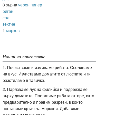
3 зърна
черен пипер
риган
сол
зехтин
1
морков
Начин на приготвяне
1. Почистваме и измиваме рибата. Осоляваме
на вкус. Изчистваме доматите от люспите и ги
разстиламе в тавичка.
2. Нарязваме лук на филийки и подреждаме
върху доматите. Поставяме рибата отгоре, като
предварително и правим разрези, в които
поставяме кръгчета моркови. Добавяме
мазнина и малко вода.