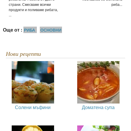
страни. Смесваме всички
риба...
продукти и поливаме рибата,
...
Още от :
РИБА
ОСНОВНИ
Нови рецепти
Солени мъфини
Доматена супа