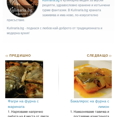
рецепти, здравословно хранене и изтънчени
гурме фантазии. В Kulinaria.bg храната
заживява и има ново, по-изкусително
присъствие.
Kulinaria.bg - поднася с любов най-доброто от традиционната и
модерна кухня!
<<
ПРЕДИШНО
СЛЕДВАЩО
>>
Фагри на фурна с
Бакалярос на фурна с
марината
лимон
1. Нарязваме напречно
1. Намазняваме тавичка и
рибата на 4 места от двете
поставяме изчистената