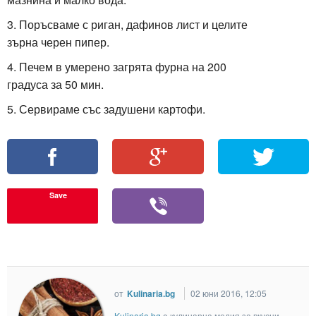
3. Поръсваме с риган, дафинов лист и целите
зърна черен пипер.
4. Печем в умерено загрята фурна на 200
градуса за 50 мин.
5. Сервираме със задушени картофи.
Save
от
Kulinaria.bg
02 юни 2016, 12:05
Kulinaria.bg
e кулинарна медия за вкусни