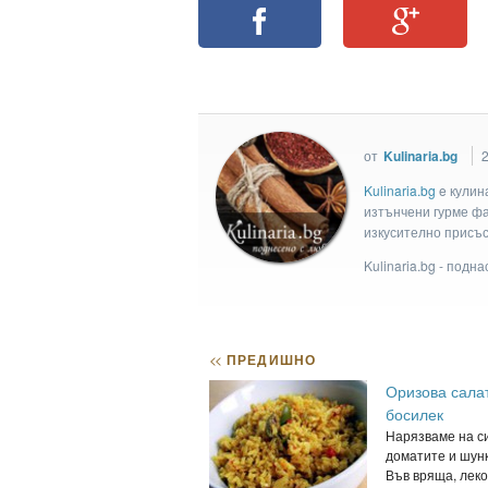
от
Kulinaria.bg
2
Kulinaria.bg
e кулин
изтънчени гурме фан
изкусително присъс
Kulinaria.bg - подн
<<
ПРЕДИШНО
Оризова салат
босилек
Нарязваме на с
доматите и шунк
Във вряща, леко