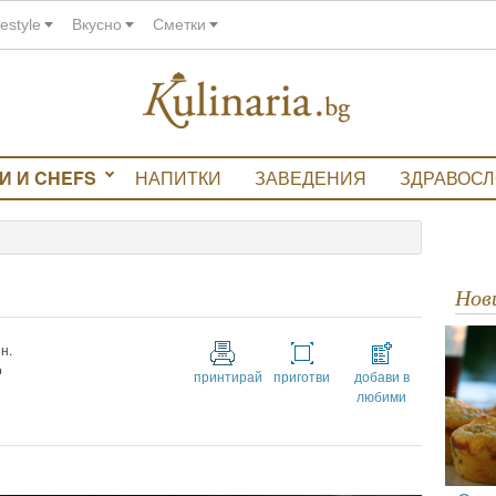
festyle
Вкусно
Сметки
И И CHEFS
НАПИТКИ
ЗАВЕДЕНИЯ
ЗДРАВОС
Но
н.
о
принтирай
приготви
добави в
любими