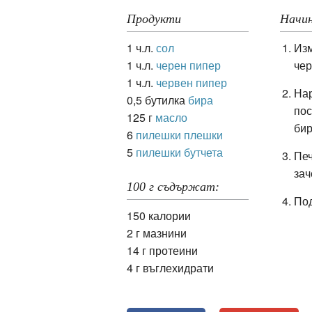
Продукти
Начин
1 ч.л.
сол
Изм
ация
1 ч.л.
черен пипер
чер
1 ч.л.
червен пипер
Нар
0,5 бутилка
бира
пос
125 г
масло
бир
6
пилешки плешки
5
пилешки бутчета
Печ
зач
100 г съдържат:
Под
150 калории
2 г мазнини
14 г протеини
4 г въглехидрати