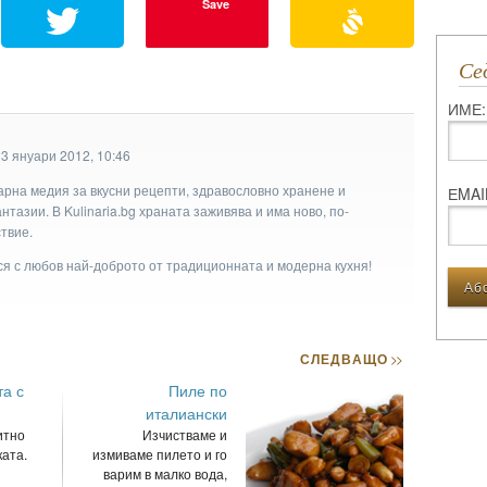
Save
С
ИМЕ:
3 януари 2012, 10:46
арна медия за вкусни рецепти, здравословно хранене и
ЕMAI
тазии. В Kulinaria.bg храната заживява и има ново, по-
твие.
ася с любов най-доброто от традиционната и модерна кухня!
СЛЕДВАЩО
>>
а с
Пиле по
италиански
итно
Изчистваме и
ата.
измиваме пилето и го
варим в малко вода,