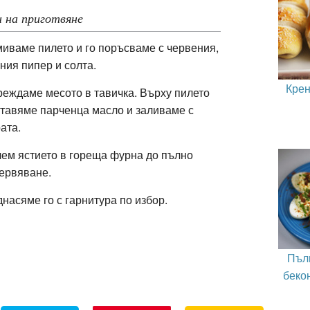
 на приготвяне
иваме пилето и го поръсваме с червения,
ния пипер и солта.
Крен
еждаме месото в тавичка. Върху пилето
тавяме парченца масло и заливаме с
ата.
ем ястието в гореща фурна до пълно
ервяване.
насяме го с гарнитура по избор.
Пъл
бекон