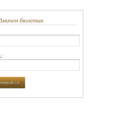
едмичен бюлетин
L: