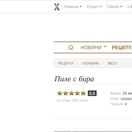
Новини
Спорт
Свежо
Li
НОВИНИ
РЕЦЕПТ
вюта
РЕЦЕПТИ
ОСНОВНИ
МЕСО
итно
Пиле с бира
 градина
5.0
Време:
50 ми
Ниво:
средн
от общо
128 гласа
и Chefs
Порции:
4