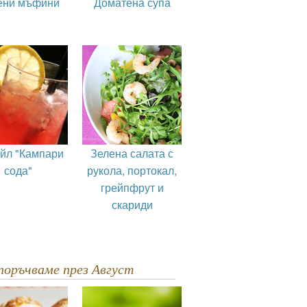
ени мъфини
Доматена супа
ейл "Кампари
Зелена салата с
сода"
рукола, портокал,
грейпфрут и
скариди
епоръчваме през Август