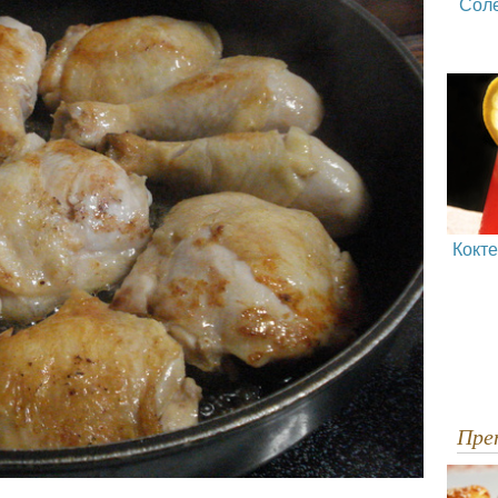
Сол
Кокт
Пр