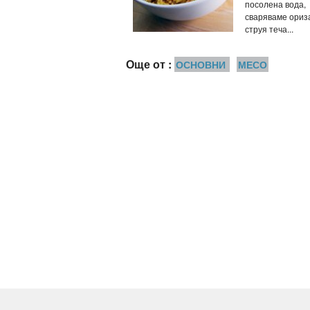
посолена вода,
сваряваме ориз
струя теча...
Още от :
ОСНОВНИ
МЕСО