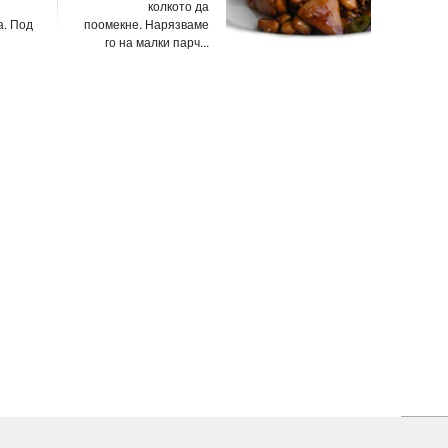
колкото да
а. Под
поомекне. Нарязваме
го на малки парч...