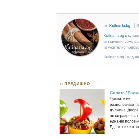
от
Kulinaria.bg
Kulinaria.bg
e кулин
изтънчени гурме фан
изкусително присъс
Kulinaria.bg - подн
<<
ПРЕДИШНО
Салата "Лодка
Чушките се
разполовяват п
дължина. Добре
не се разрязват
еднакви полови
Едната се сотавя