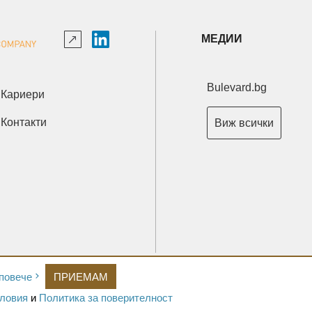
МЕДИИ
Bulevard.bg
Кариери
Контакти
Виж всички
Copyright © 2026 Ксениум ООД. Всички права запазени.
повече
ПРИЕМАМ
Developed by
XeniumCompany.com
ловия
и
Политика за поверителност