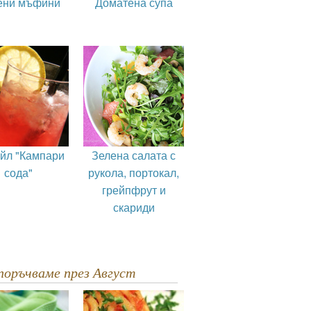
ени мъфини
Доматена супа
ейл "Кампари
Зелена салата с
сода"
рукола, портокал,
грейпфрут и
скариди
епоръчваме през Август