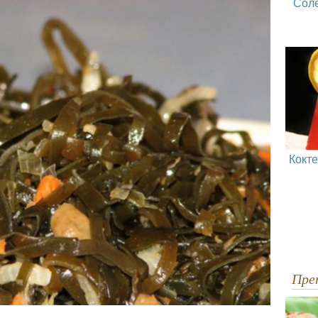
Сол
Кокт
Пр