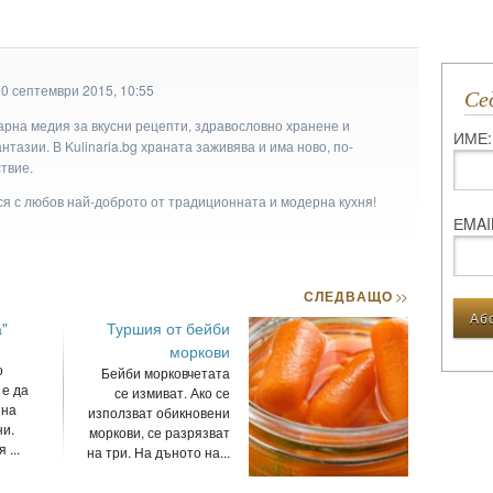
20 септември 2015, 10:55
С
арна медия за вкусни рецепти, здравословно хранене и
ИМЕ:
тазии. В Kulinaria.bg храната заживява и има ново, по-
твие.
ася с любов най-доброто от традиционната и модерна кухня!
ЕMAI
СЛЕДВАЩО
>>
"
Туршия от бейби
моркови
о
Бейби морковчетата
 е да
се измиват. Ако се
 на
използват обикновени
ни.
моркови, се разрязват
 ...
на три. На дъното на...