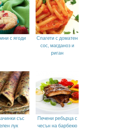
ини с ягоди
Спагети с доматен
сос, магданоз и
риган
ачинки със
Печени ребърца с
елен лук
чесън на барбекю