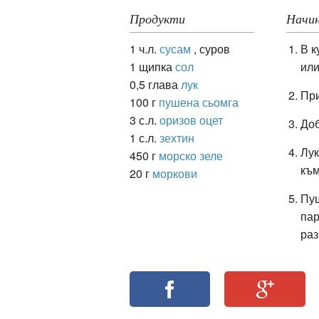
Продукти
Начин
1 ч.л.
сусам
, суров
В к
ация
1 щипка
сол
или
0,5 глава
лук
При
100 г
пушена сьомга
3 с.л.
оризов оцет
Доб
1 с.л.
зехтин
Лук
450 г
морско зеле
към
20 г
моркови
Пуш
пар
раз