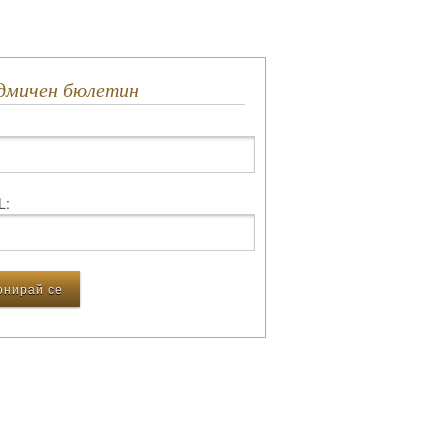
едмичен бюлетин
L: