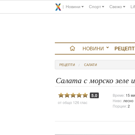
Новини
Спорт
Свежо
Li
НОВИНИ
РЕЦЕПТ
вюта
РЕЦЕПТИ
САЛАТИ
итно
Салата с морско зеле 
 градина
5.0
Време:
15 ми
Ниво:
лесно
от общо
126 глас
и Chefs
Порции:
2