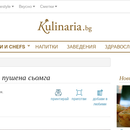
festyle
Вкусно
Сметки
И И CHEFS
НАПИТКИ
ЗАВЕДЕНИЯ
ЗДРАВОС
и пушена сьомга
Но
н.
принтирай
приготви
добави в
любими