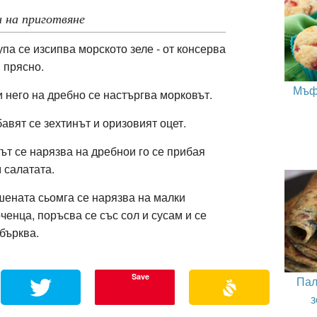
 на приготвяне
упа се изсипва морското зеле - от консерва
 прясно.
Мъф
 него на дребно се настъргва морковът.
авят се зехтинът и оризовият оцет.
ът се нарязва на дребнои го се прибая
 салатата.
ената сьомга се нарязва на малки
ченца, поръсва се със сол и сусам и се
бърква.
Save
Пал
з