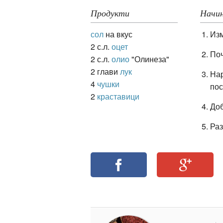
Продукти
Начин
сол
на вкус
Изм
ация
2 с.л.
оцет
Поч
2 с.л.
олио
"Олинеза"
2 глави
лук
Нар
4
чушки
пос
2
краставици
Доб
Раз