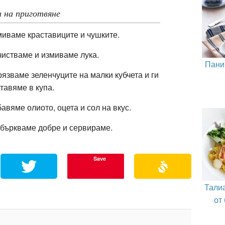
 на приготвяне
иваме краставиците и чушките.
истваме и измиваме лука.
Пани
язваме зеленчуците на малки кубчета и ги
тавяме в купа.
авяме олиото, оцета и сол на вкус.
бъркваме добре и сервираме.
Save
Тали
от