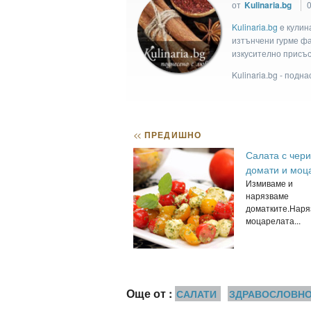
от
Kulinaria.bg
0
Kulinaria.bg
e кулин
изтънчени гурме фан
изкусително присъс
Kulinaria.bg - подн
<<
ПРЕДИШНО
Салата с чери
домати и моц
Измиваме и
нарязваме
доматките.Наря
моцарелата...
Още от :
САЛАТИ
ЗДРАВОСЛОВН