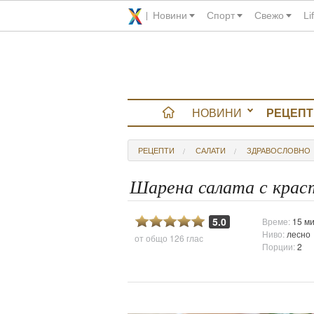
Новини
Спорт
Свежо
Li
НОВИНИ
РЕЦЕПТ
вюта
РЕЦЕПТИ
САЛАТИ
ЗДРАВОСЛОВНО
итно
Шарена салата с крас
 градина
5.0
Време:
15 ми
Ниво:
лесно
от общо
126 глас
и Chefs
Порции:
2