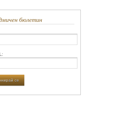
едмичен бюлетин
L: