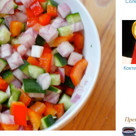
Сол
Кокт
Пр