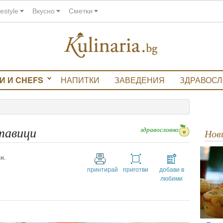
festyle
Вкусно
Сметки
И И CHEFS
НАПИТКИ
ЗАВЕДЕНИЯ
ЗДРАВОС
здравословно
тавици
Но
н.
принтирай
приготви
добави в
любими