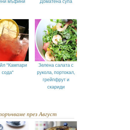
ени мъфини
Доматена супа
ейл "Кампари
Зелена салата с
сода"
рукола, портокал,
грейпфрут и
скариди
епоръчваме през Август