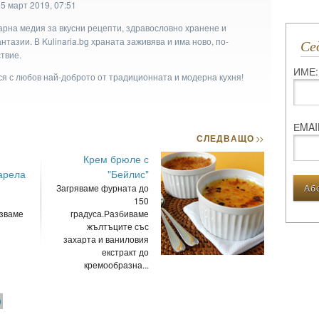
5 март 2019, 07:51
арна медия за вкусни рецепти, здравословно хранене и
тазии. В Kulinaria.bg храната заживява и има ново, по-
С
твие.
ИМЕ:
ася с любов най-доброто от традиционната и модерна кухня!
ЕMAI
СЛЕДВАЩО
>>
Крем брюле с
арела
"Бейлис"
Загряваме фурната до
150
зваме
градуса.Разбиваме
жълтъците със
захарта и ваниловия
екстракт до
кремообразна...
О