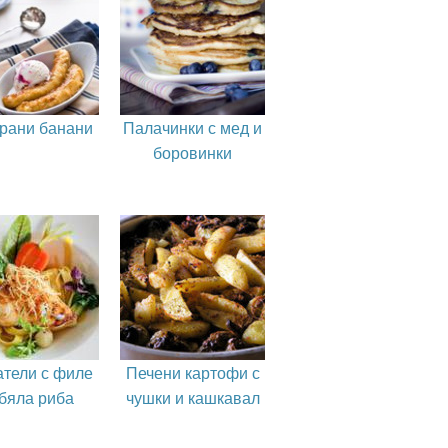
рани банани
Палачинки с мед и
боровинки
атели с филе
Печени картофи с
 бяла риба
чушки и кашкавал